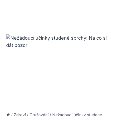
/
Zdraví
/
Otužování
/
Nežádoucí účinky studené