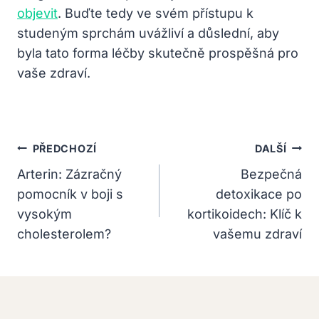
objevit
. Buďte tedy ve svém přístupu k
studeným sprchám uvážliví a důslední, aby
byla tato forma léčby skutečně prospěšná pro
vaše zdraví.
Navigace
PŘEDCHOZÍ
DALŠÍ
Pro
Arterin: Zázračný
Bezpečná
pomocník v boji s
detoxikace po
Příspěvek
vysokým
kortikoidech: Klíč k
cholesterolem?
vašemu zdraví