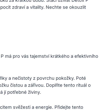
ků za krátkou dobu. Stačí užívat Detox P
ocit zdraví a vitality. Nechte se okouzlit
 P má pro vás tajemství krátkého a efektivního
ňky a nečistoty z povrchu pokožky. Poté
ku čistou a zářivou. Doplňte tento rituál o
jí potřebné živiny.
citem svěžesti a energie. Přidejte tento