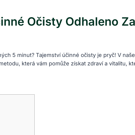
činné Očisty Odhaleno Za
uhých 5 minut? Tajemství účinné očisty je pryč! V naš
todu, která vám pomůže získat zdraví a vitalitu, kte