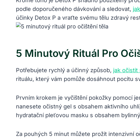
Kromě toho je Detox P snadno použitelný prod
podle doporučeného dávkování a sledovat,
ja
účinky Detox P a vraťte svému tělu zdravý rest
5 Minutový Rituál Pro Očiš
Potřebujete rychlý a účinný způsob,
jak očisti
rituálu, který vám pomůže dosáhnout pocitu sv
Prvním krokem je vyčištění pokožky pomocí je
nanesete očistný gel s obsahem aktivního uhlí,
hydratační pleťovou masku s obsahem bylinných
Za pouhých 5 minut můžete prožít intenzivní oči