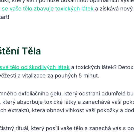
ukt, který vám pomůže dosáhnout optimálních výsled
k se vaše tělo zbavuje toxických látek
a získává nový p
art!
tění Těla
t své tělo od škodlivých látek
a toxických látek? Detox
ěžesti a vitalizace za pouhých 5 minut.
mného exfoliačního gelu, který odstraní odumřelé bu
 který absorbuje toxické látky a zanechává vaši pokož
 extraktů, která obnoví vlhkost vaší pokožky a dodá 
stný rituál, který posílí vaše tělo a zanechá vás s po