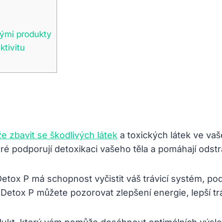
nými produkty
ktivitu
 zbavit se škodlivých látek
a toxických látek ve va
eré podporují detoxikaci vašeho těla a pomáhají odst
tox P má schopnost vyčistit váš trávicí systém, podpo
Detox P můžete pozorovat zlepšení energie, lepší trá