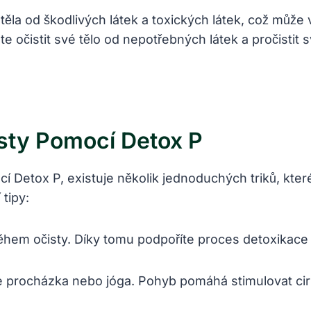
těla od škodlivých látek a toxických látek, což může 
e očistit své tělo od nepotřebných látek a pročistit
isty Pomocí Detox P
mocí Detox P, existuje několik jednoduchých triků, 
tipy:
ěhem očisty. Díky tomu podpoříte proces detoxikace a
o je procházka nebo jóga. Pohyb pomáhá stimulovat cir