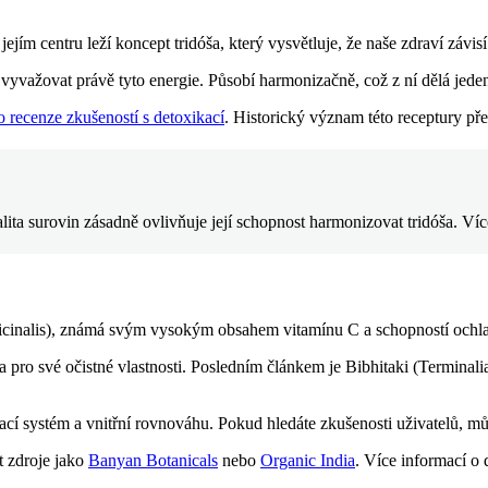
ejím centru leží koncept tridóša, který vysvětluje, že naše zdraví závisí
vyvažovat právě tyto energie. Působí harmonizačně, což z ní dělá jeden 
to recenze zkušeností s detoxikací
. Historický význam této receptury př
Kvalita surovin zásadně ovlivňuje její schopnost harmonizovat tridóša. V
fficinalis), známá svým vysokým obsahem vitamínu C a schopností ochl
na pro své očistné vlastnosti. Posledním článkem je Bibhitaki (Terminali
vací systém a vnitřní rovnováhu. Pokud hledáte zkušenosti uživatelů, m
t zdroje jako
Banyan Botanicals
nebo
Organic India
. Více informací o