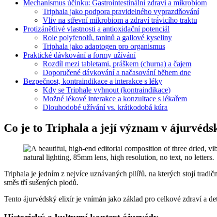
Mechanismus účinku: Gastrointestinální zdraví a mikrobiom
Triphala jako podpora pravidelného vyprazdňování
Vliv na střevní mikrobiom a zdraví trávicího traktu
Protizánětlivé vlastnosti a antioxidační potenciál
Role polyfenolů, taninů a gallové kyseliny
Triphala jako adaptogen pro organismus
Praktické dávkování a formy užívání
Rozdíl mezi tabletami, práškem (churna) a čajem
Doporučené dávkování a načasování během dne
Bezpečnost, kontraindikace a interakce s léky
Kdy se Triphale vyhnout (kontraindikace)
Možné lékové interakce a konzultace s lékařem
Dlouhodobé užívání vs. krátkodobá kúra
Co je to Triphala a její význam v ájurvédsk
Triphala je jedním z nejvíce uznávaných pilířů, na kterých stojí tradi
směs tří sušených plodů.
Tento ájurvédský elixír je vnímán jako základ pro celkové zdraví a d