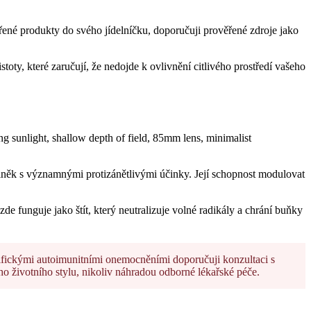
ověřené produkty do svého jídelníčku, doporučuji prověřené zdroje jako
stoty, které zaručují, že nedojde k ovlivnění citlivého prostředí vašeho
oplněk s významnými protizánětlivými účinky. Její schopnost modulovat
funguje jako štít, který neutralizuje volné radikály a chrání buňky
pecifickými autoimunitními onemocněními doporučuji konzultaci s
o životního stylu, nikoliv náhradou odborné lékařské péče.