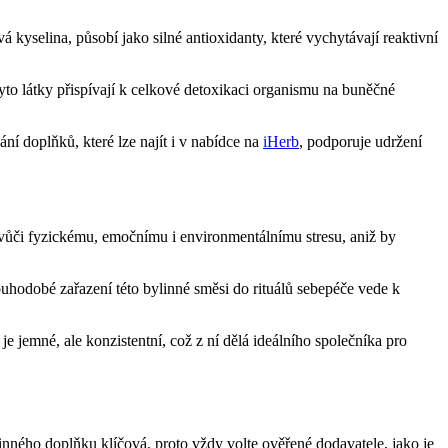
kyselina, působí jako silné antioxidanty, které vychytávají reaktivní
yto látky přispívají k celkové detoxikaci organismu na buněčné
ání doplňků, které lze najít i v nabídce na
iHerb
, podporuje udržení
 vůči fyzickému, emočnímu i environmentálnímu stresu, aniž by
ouhodobé zařazení této bylinné směsi do rituálů sebepéče vede k
e jemné, ale konzistentní, což z ní dělá ideálního společníka pro
linného doplňku klíčová, proto vždy volte ověřené dodavatele, jako je