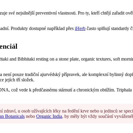
je své nejsilnější preventivní vlastnosti. Pro ty, kteří chtějí zařadit 
sadní. Produkty dostupné například přes
iHerb
často splňují standardy či
enciál
hala není pouze tradiční ajurvédský přípravek, ale komplexní bylinný d
 jejích tří složek.
, což vede k předčasnému stárnutí a chronickým obtížím. Triphala zde 
ení zdraví, u osob užívajících léky na ředění krve nebo u jedinců se s
n Botanicals
nebo
Organic India
, by měly být vždy součástí vyváženéh