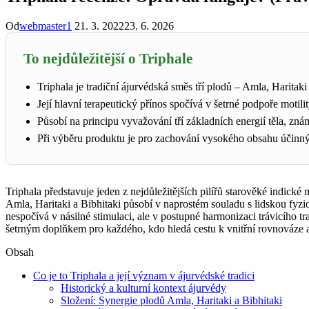
Od
webmaster1
21. 3. 2022
23. 6. 2026
To nejdůležitější o Triphale
Triphala je tradiční ájurvédská směs tří plodů – Amla, Haritak
Její hlavní terapeutický přínos spočívá v šetrné podpoře motili
Působí na principu vyvažování tří základních energií těla, zná
Při výběru produktu je pro zachování vysokého obsahu účinných
Triphala představuje jeden z nejdůležitějších pilířů starověké indick
Amla, Haritaki a Bibhitaki působí v naprostém souladu s lidskou fyzio
nespočívá v násilné stimulaci, ale v postupné harmonizaci trávicího t
šetrným doplňkem pro každého, kdo hledá cestu k vnitřní rovnováze
Obsah
Co je to Triphala a její význam v ájurvédské tradici
Historický a kulturní kontext ájurvédy
Složení: Synergie plodů Amla, Haritaki a Bibhitaki