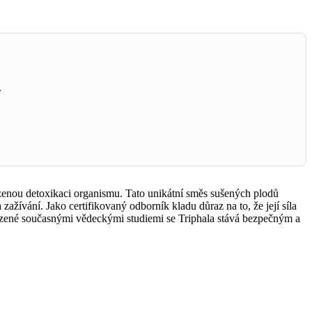
.
irozenou detoxikaci organismu. Tato unikátní směs sušených plodů
ažívání. Jako certifikovaný odborník kladu důraz na to, že její síla
otvrzené současnými vědeckými studiemi se Triphala stává bezpečným a