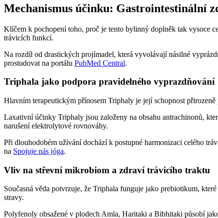
Mechanismus účinku: Gastrointestinální 
Klíčem k pochopení toho, proč je tento bylinný doplněk tak vysoce cen
trávicích funkcí.
Na rozdíl od drastických projímadel, která vyvolávají násilné vyprázdn
prostudovat na portálu
PubMed Central
.
Triphala jako podpora pravidelného vyprazdňování
Hlavním terapeutickým přínosem Triphaly je její schopnost přirozeně po
Laxativní účinky Triphaly jsou založeny na obsahu antrachinonů, které
narušení elektrolytové rovnováhy.
Při dlouhodobém užívání dochází k postupné harmonizaci celého trávic
na
Spojuje nás jóga
.
Vliv na střevní mikrobiom a zdraví trávicího traktu
Současná věda potvrzuje, že Triphala funguje jako prebiotikum, které 
stravy.
Polyfenoly obsažené v plodech Amla, Haritaki a Bibhitaki působí jako