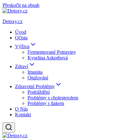
Přeskočit na obsah
Detoxy.cz
Úvod
Očista
Výživa
Fermentované Potraviny
Kyselina Askorbová
Zdraví
Imunita
Otužování
Zdravotní Problémy
Podráždění
Problémy s cholesterolem
Problémy s tlakem
O Nás
Kontakt