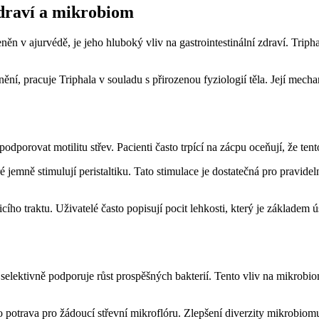
zdraví a mikrobiom
ěn v ajurvédě, je jeho hluboký vliv na gastrointestinální zdraví. Trip
ění, pracuje Triphala v souladu s přirozenou fyziologií těla. Její mecha
dporovat motilitu střev. Pacienti často trpící na zácpu oceňují, že ten
 jemně stimulují peristaltiku. Tato stimulace je dostatečná pro pravide
ího traktu. Uživatelé často popisují pocit lehkosti, který je základem
selektivně podporuje růst prospěšných bakterií. Tento vliv na mikrobio
 potrava pro žádoucí střevní mikroflóru. Zlepšení diverzity mikrobiomu