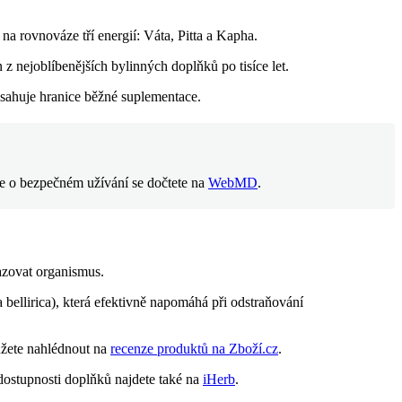
 na rovnováze tří energií: Váta, Pitta a Kapha.
z nejoblíbenějších bylinných doplňků po tisíce let.
esahuje hranice běžné suplementace.
íce o bezpečném užívání se dočtete na
WebMD
.
azovat organismus.
a bellirica), která efektivně napomáhá při odstraňování
ůžete nahlédnout na
recenze produktů na Zboží.cz
.
 dostupnosti doplňků najdete také na
iHerb
.