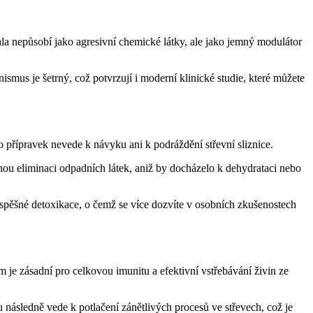
hala nepůsobí jako agresivní chemické látky, ale jako jemný modulátor
nismus je šetrný, což potvrzují i moderní klinické studie, které můžete
to přípravek nevede k návyku ani k podráždění střevní sliznice.
lnou eliminaci odpadních látek, aniž by docházelo k dehydrataci nebo
 úspěšné detoxikace, o čemž se více dozvíte v osobních zkušenostech
m je zásadní pro celkovou imunitu a efektivní vstřebávání živin ze
 následně vede k potlačení zánětlivých procesů ve střevech, což je