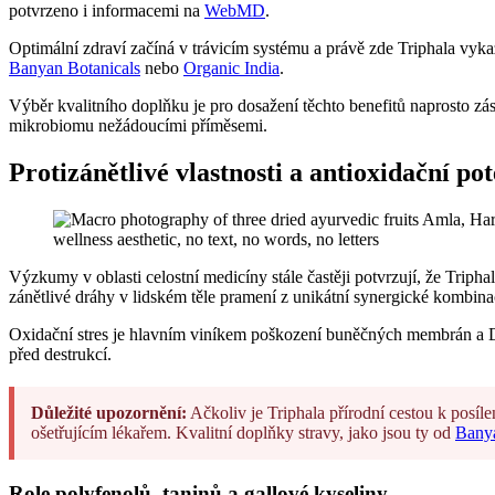
potvrzeno i informacemi na
WebMD
.
Optimální zdraví začíná v trávicím systému a právě zde Triphala vykazu
Banyan Botanicals
nebo
Organic India
.
Výběr kvalitního doplňku je pro dosažení těchto benefitů naprosto zá
mikrobiomu nežádoucími příměsemi.
Protizánětlivé vlastnosti a antioxidační pot
Výzkumy v oblasti celostní medicíny stále častěji potvrzují, že Trip
zánětlivé dráhy v lidském těle pramení z unikátní synergické kombinace
Oxidační stres je hlavním viníkem poškození buněčných membrán a DNA
před destrukcí.
Důležité upozornění:
Ačkoliv je Triphala přírodní cestou k posíl
ošetřujícím lékařem. Kvalitní doplňky stravy, jako jsou ty od
Banya
Role polyfenolů, taninů a gallové kyseliny