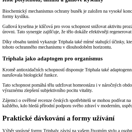
Biochemický mechanismus ochrany buněk je založen na vysoké koncentra
formy kyslíku.
Gallová kyselina je klíčová pro svou schopnost snižovat aktivitu pr
úrovni. Tato synergie zajišťuje, že tělo dokáže efektivněji regenerova
Díky obsahu taninů vykazuje Triphala také mírné stahující účinky, kter
tohoto ochranného mechanismu v dlouhodobém horizontu.
Triphala jako adaptogen pro organismus
Kromě antioxidačních schopností disponuje Triphala také adaptogenn
narušovala biologické funkce.
Tato schopnost pomáhá tělu udržovat homeostázu i v náročných obdob
výraznému zlepšení subjektivního pocitu vitality.
Zájemci o ověřené recenze českých spotřebitelů se mohou podívat na 
každého, kdo hledá přírodní podporu svého zdraví v moderním, uspě
Praktické dávkování a formy užívání
Výběr správné formy Triphaly závisí na vašem životním stylu a osobníc