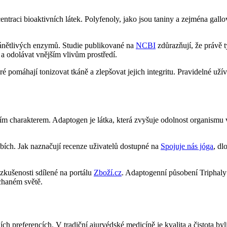
ci bioaktivních látek. Polyfenoly, jako jsou taniny a zejména gallová 
ozánětlivých enzymů. Studie publikované na
NCBI
zdůrazňují, že právě t
t a odolávat vnějším vlivům prostředí.
é pomáhají tonizovat tkáně a zlepšovat jejich integritu. Pravidelné užív
ím charakterem. Adaptogen je látka, která zvyšuje odolnost organismu
ích. Jak naznačují recenze uživatelů dostupné na
Spojuje nás jóga
, dl
zkušenosti sdílené na portálu
Zboží.cz
. Adaptogenní působení Triphaly j
chaném světě.
h preferencích. V tradiční ajurvédské medicíně je kvalita a čistota by