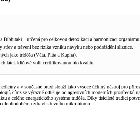
i a Bibhitaki – určená pro celkovou detoxikaci a harmonizaci organismu
ty střev a trávení bez rizika vzniku návyku nebo podráždění sliznice.
mých jako tridóša (Váta, Pitta a Kapha).
 látek klíčové volit certifikovanou bio kvalitu.
é medicíny a v současné praxi slouží jako vysoce účinný nástroj pro př
logií, čímž se výrazně odlišuje od agresivních moderních prostředků na z
raktu a celého energetického systému tridóša. Díky tisícileté tradici p
 a dlouhodobému zdraví střevního mikrobiomu.