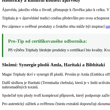
Historický a kulturní kontext ájurvédy
Ájurvéda, jakožto věda o životě, přistupuje k člověku jako k celku. V j
Triphala je v ájurvédské tradici ceněna především pro svou schopnost 
Pro zájemce o ověřené produkty z českého trhu může být inspirací
ta
Pro-Tip od certifikovaného odborníka:
Při výběru Triphaly hledejte produkty s certifikací bio kvality. 
Složení: Synergie plodů Amla, Haritaki a Bibhitaki
Magie Triphaly tkví v synergii tří plodů. Prvním je Amla (Emblica o
Další složkou je Haritaki (Terminalia chebula), která je v Indii uctívá
nahromaděných toxinů.
Společně tyto plody tvoří komplexní přípravek, který podporuje zaží
Pro autentický zážitek a ověřenou čistotu extraktů doporučuji zkouma