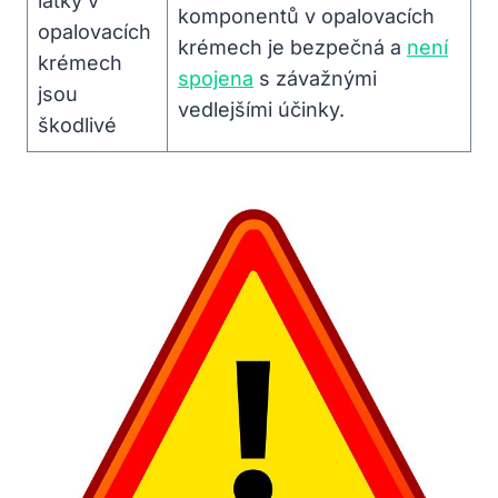
látky v
komponentů v opalovacích
opalovacích
krémech je bezpečná a
není
krémech
spojena
s závažnými
jsou
vedlejšími účinky.
škodlivé