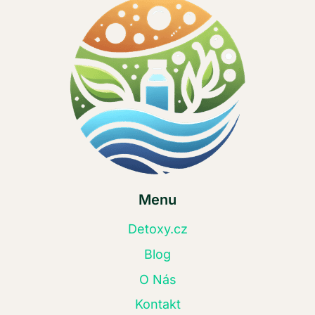
Menu
Detoxy.cz
Blog
O Nás
Kontakt