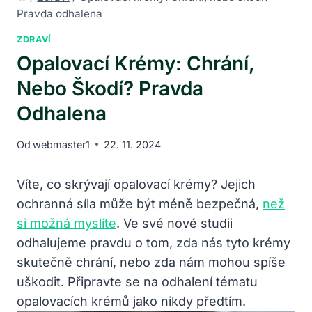
Pravda odhalena
ZDRAVÍ
Opalovací Krémy: Chrání,
Nebo Škodí? Pravda
Odhalena
Od
webmaster1
22. 11. 2024
Víte, co skrývají opalovací krémy? Jejich
ochranná síla může být méně bezpečná,
než
si možná myslíte
. Ve své nové studii
odhalujeme pravdu o tom, zda nás tyto krémy
skutečně chrání, nebo zda nám mohou spíše
uškodit. Připravte se na odhalení tématu
opalovacích krémů jako nikdy předtím.