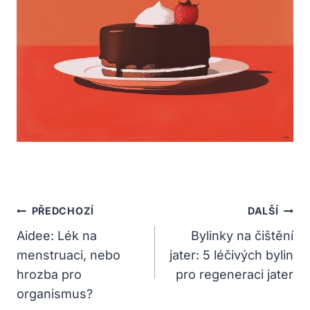
Navigace
PŘEDCHOZÍ
DALŠÍ
Pro
Aidee: Lék na
Bylinky na čištění
menstruaci, nebo
jater: 5 léčivých bylin
Příspěvek
hrozba pro
pro regeneraci jater
organismus?