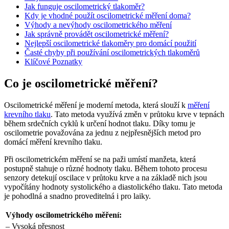
Jak funguje oscilometrický tlakoměr?
Kdy je vhodné použít oscilometrické měření doma?
Výhody a nevýhody oscilometrického měření
Jak správně provádět oscilometrické měření?
Nejlepší oscilometrické tlakoměry pro domácí použití
Časté chyby při používání oscilometrických tlakoměrů
Klíčové Poznatky
Co je oscilometrické měření?
Oscilometrické měření je moderní metoda, která slouží k
měření
krevního tlaku
. Tato metoda využívá změn v průtoku krve v tepnách
během srdečních cyklů k určení hodnot tlaku. Díky tomu je
oscilometrie považována za jednu z nejpřesnějších metod pro
domácí měření krevního tlaku.
Při oscilometrickém měření se na paži umístí manžeta, která
postupně stahuje o různé hodnoty tlaku. Během tohoto procesu
senzory detekují oscilace v průtoku krve a na základě nich jsou
vypočítány hodnoty systolického a diastolického tlaku. Tato metoda
je pohodlná a snadno proveditelná i pro laiky.
Výhody oscilometrického měření:
– Vysoká přesnost