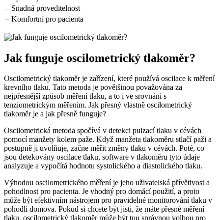
– Snadná proveditelnost
– Komfortní pro pacienta
Jak funguje oscilometrický tlakoměr?
Oscilometrický tlakoměr je zařízení, které používá oscilace k měření
krevního tlaku. Tato metoda je povětšinou považována za
nejpřesnější způsob měření tlaku, a to i ve srovnání s
tenziometrickým měřením. Jak přesný vlastně oscilometrický
tlakoměr je a jak přesně funguje?
Oscilometrická metoda spočívá v detekci pulzací tlaku v cévách
pomocí manžety kolem paže. Když manžeta tlakoměru stlačí paži a
postupně ji uvolňuje, začne měřit změny tlaku v cévách. Poté, co
jsou detekovány oscilace tlaku, software v tlakoměru tyto údaje
analyzuje a vypočítá hodnotu systolického a diastolického tlaku.
Výhodou oscilometrického měření je jeho uživatelská přívětivost a
pohodlnost pro pacienta. Je vhodný pro domácí použití, a proto
může být efektivním nástrojem pro pravidelné monitorování tlaku v
pohodlí domova. Pokud si chcete být jisti, že máte přesné měření
tlaku, oscilometrický tlakoměr může být tou správnou volbou pro