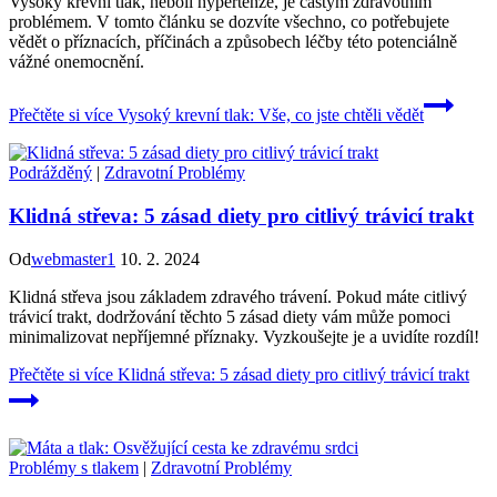
Vysoký krevní tlak, neboli hypertenze, je častým zdravotním
problémem. V tomto článku se dozvíte všechno, co potřebujete
vědět o příznacích, příčinách a způsobech léčby této potenciálně
vážné onemocnění.
Přečtěte si více
Vysoký krevní tlak: Vše, co jste chtěli vědět
Podrážděný
|
Zdravotní Problémy
Klidná střeva: 5 zásad diety pro citlivý trávicí trakt
Od
webmaster1
10. 2. 2024
Klidná střeva jsou základem zdravého trávení. Pokud máte citlivý
trávicí trakt, dodržování těchto 5 zásad diety vám může pomoci
minimalizovat nepříjemné příznaky. Vyzkoušejte je a uvidíte rozdíl!
Přečtěte si více
Klidná střeva: 5 zásad diety pro citlivý trávicí trakt
Problémy s tlakem
|
Zdravotní Problémy