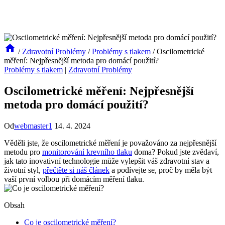
/
Zdravotní Problémy
/
Problémy s tlakem
/
Oscilometrické
měření: Nejpřesnější metoda pro domácí použití?
Problémy s tlakem
|
Zdravotní Problémy
Oscilometrické měření: Nejpřesnější
metoda pro domácí použití?
Od
webmaster1
14. 4. 2024
Věděli jste, že oscilometrické měření je považováno za nejpřesnější
metodu pro
monitorování krevního tlaku
doma? Pokud jste zvědaví,
jak tato inovativní technologie může vylepšit váš zdravotní stav a
životní styl,
přečtěte si náš článek
a podívejte se, proč by měla být
vaší první volbou při domácím měření tlaku.
Obsah
Co je oscilometrické měření?