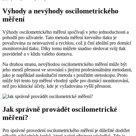
Výhody a nevýhody oscilometrického
měření
Výhody oscilometrického měření spočívají v jeho jednoduchosti a
pohodlí pro uživatele. Tato metoda měření krevního tlaku je
považována za neinvazivní a rychlou, což ji činí ideální pro domácí
monitorování tlaku. Díky tomu můžete snadno sledovat svůj tlak
pravidelně a v klidu vašeho domova.
Na druhou stranu, nevýhodou oscilometrického měření může být
jeho menší přesnost ve srovnání s jinými profesionálními metodami,
jako je například auskultační metoda s použitím stetoskopu. Proto
může být tento typ měření vhodný spíše pro domácí monitorování,
než pro klinické účely, kde je vyžadována vyšší přesnost.
Jak správně provádět oscilometrické
měření?
Pro správné provedení oscilometrického měření je důležité dodržet
několik základních kroků, které zajistí přesnost výsledků. Zde je