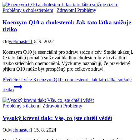
Problémy s cholesterolem
|
Zdravotní Problémy
Koenzym Q10 a cholesterol: Jak tato látka snižuje
riziko
Od
webmaster1
6. 9. 2022
Koenzym Q10 je esenciální pro zdraví srdce a cév. Studie ukazují,
že tato látka pomáhá snižovat hladinu cholesterolu v krvi a tím i
riziko srdečních onemocnění. Výzkumy naznačují, že pravidelný
příjem Q10 může být prospěšný pro celkové zdraví.
Přečtěte si více
Koenzym Q10 a cholesterol: Jak tato látka snižuje
riziko
Problémy s tlakem
|
Zdravotní Problémy
Vysoký krevní tlak: Vše, co jste chtěli vědět
Od
webmaster1
15. 8. 2024