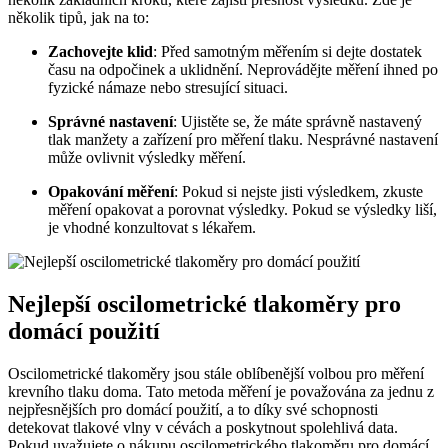
několik tipů, jak na to:
Zachovejte klid
: Před samotným měřením si dejte dostatek
času na odpočinek a uklidnění. Neprovádějte měření ihned po
fyzické námaze nebo stresující situaci.
Správné nastavení
: Ujistěte se, že máte správně nastavený
tlak manžety a zařízení pro měření tlaku. Nesprávné nastavení
může ovlivnit výsledky měření.
Opakování měření
: Pokud si nejste jisti výsledkem, zkuste
měření opakovat a porovnat výsledky. Pokud se výsledky liší,
je vhodné konzultovat s lékařem.
Nejlepší oscilometrické tlakoměry pro
domácí použití
Oscilometrické tlakoměry jsou stále oblíbenější volbou pro měření
krevního tlaku doma. Tato metoda měření je považována za jednu z
nejpřesnějších pro domácí použití, a to díky své schopnosti
detekovat tlakové vlny v cévách a poskytnout spolehlivá data.
Pokud uvažujete o nákupu oscilometrického tlakoměru pro domácí