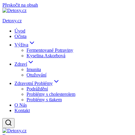
Přeskočit na obsah
Detoxy.cz
Úvod
Očista
Výživa
Fermentované Potraviny
Kyselina Askorbová
Zdraví
Imunita
Otužování
Zdravotní Problémy
Podráždění
Problémy s cholesterolem
Problémy s tlakem
O Nás
Kontakt