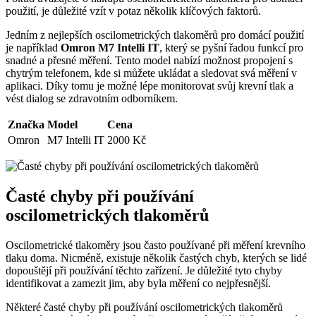
použití, je důležité vzít v potaz několik klíčových faktorů.
Jedním z nejlepších oscilometrických tlakoměrů pro domácí použití
je například
Omron M7 Intelli IT
, který se pyšní řadou funkcí pro
snadné a přesné měření. Tento model nabízí možnost propojení s
chytrým telefonem, kde si můžete ukládat a sledovat svá měření v
aplikaci. Díky tomu je možné lépe monitorovat svůj krevní tlak a
vést dialog se zdravotním odborníkem.
Značka
Model
Cena
Omron
M7 Intelli IT
2000 Kč
Časté chyby při používání
oscilometrických tlakoměrů
Oscilometrické tlakoměry jsou často používané při měření krevního
tlaku doma. Nicméně, existuje několik častých chyb, kterých se lidé
dopouštějí při používání těchto zařízení. Je důležité tyto chyby
identifikovat a zamezit jim, aby byla měření co nejpřesnější.
Některé časté chyby při používání oscilometrických tlakoměrů