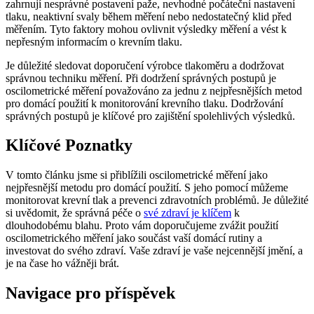
zahrnují nesprávné postavení paže, nevhodné počáteční nastavení
tlaku, neaktivní svaly během měření nebo nedostatečný klid před
měřením. Tyto faktory mohou ovlivnit výsledky měření a vést k
nepřesným informacím o krevním tlaku.
Je důležité sledovat doporučení výrobce tlakoměru a dodržovat
správnou techniku měření. Při dodržení správných postupů je
oscilometrické měření považováno za jednu z nejpřesnějších metod
pro domácí použití k monitorování krevního tlaku. Dodržování
správných postupů je klíčové pro zajištění spolehlivých výsledků.
Klíčové Poznatky
V tomto článku jsme si přiblížili oscilometrické měření jako
nejpřesnější metodu pro domácí použití. S jeho pomocí můžeme
monitorovat krevní tlak a prevenci zdravotních problémů. Je důležité
si uvědomit, že správná péče o
své zdraví je klíčem
k
dlouhodobému blahu. Proto vám doporučujeme zvážit použití
oscilometrického měření jako součást vaší domácí rutiny a
investovat do svého zdraví. Vaše zdraví je vaše nejcennější jmění, a
je na čase ho vážněji brát.
Navigace pro příspěvek