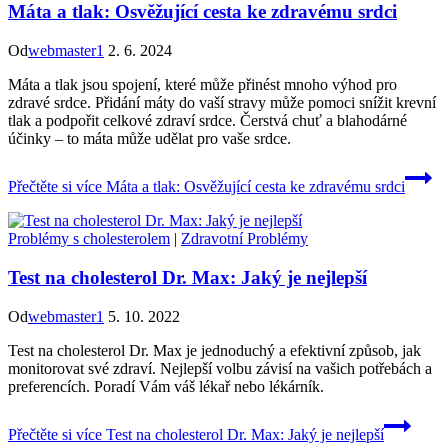
Máta a tlak: Osvěžující cesta ke zdravému srdci
Od
webmaster1
2. 6. 2024
Máta a tlak jsou spojení, které může přinést mnoho výhod pro
zdravé srdce. Přidání máty do vaší stravy může pomoci snížit krevní
tlak a podpořit celkové zdraví srdce. Čerstvá chuť a blahodárné
účinky – to máta může udělat pro vaše srdce.
Přečtěte si více
Máta a tlak: Osvěžující cesta ke zdravému srdci
Problémy s cholesterolem
|
Zdravotní Problémy
Test na cholesterol Dr. Max: Jaký je nejlepší
Od
webmaster1
5. 10. 2022
Test na cholesterol Dr. Max je jednoduchý a efektivní způsob, jak
monitorovat své zdraví. Nejlepší volbu závisí na vašich potřebách a
preferencích. Poradí Vám váš lékař nebo lékárník.
Přečtěte si více
Test na cholesterol Dr. Max: Jaký je nejlepší