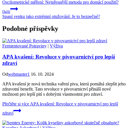
Oscilometrické měření: Nejpřesnější metoda pro domácí použití?
Další
Spaní venku jako extrémní otužování: Je to bezpečné?
Podobné příspěvky
Fermentované Potraviny
|
Výživa
APA kvašení: Revoluce v pivovarnictví pro lepší
zdraví
Od
webmaster1
16. 10. 2024
APA kvašení je nová technika vaření piva, která pomáhá zlepšit jeho
zdravotní benefit. Tato revoluce v pivovarnictví přináší nové
možnosti pro lepší pití s dobrými vlastnostmi pro zdraví.
Přečtěte si více
APA kvašení: Revoluce v pivovarnictví pro lepší
zdraví
Kyselina Askorbová
|
Výživa