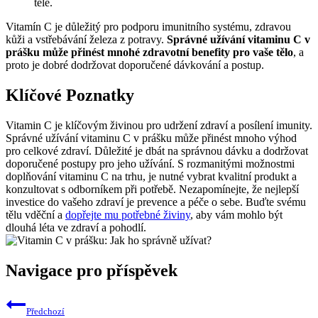
těle.
Vitamín C je důležitý pro podporu imunitního systému, zdravou
kůži a vstřebávání železa z potravy.
Správné užívání vitaminu C v
prášku může přinést mnohé zdravotní benefity pro vaše tělo
, a
proto je dobré dodržovat doporučené dávkování a postup.
Klíčové Poznatky
Vitamin C je klíčovým živinou pro udržení zdraví a posílení imunity.
Správné užívání vitaminu C v prášku může přinést mnoho výhod
pro celkové zdraví. Důležité je dbát na správnou dávku a dodržovat
doporučené postupy pro jeho užívání. S rozmanitými možnostmi
doplňování vitaminu C na trhu, je nutné vybrat kvalitní produkt a
konzultovat s odborníkem při potřebě. Nezapomínejte, že nejlepší
investice do vašeho zdraví je prevence a péče o sebe. Buďte svému
tělu vděční a
dopřejte mu potřebné živiny
, aby vám mohlo být
dlouhá léta ve zdraví a pohodlí.
Navigace pro příspěvek
Předchozí