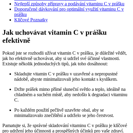
Nejlepší způsoby přípravy a podávání vitaminu C v prášku
Doporučené dávkování pro optimální využití vitaminu C v
prášku
Klíčové Poznatky
Jak uchovávat vitamin C v prášku
efektivně
Pokud jste se rozhodli užívat vitamin C v prášku, je důležité vědět,
jak ho efektivně uchovávat, aby si udržel své účinné vlastnosti.
Existuje několik jednoduchých tipů, jak toho dosáhnout:
Skladujte vitamin C v prášku v uzavřené a nepropustné
nádobě, abyste minimalizovali jeho kontakt s kyslíkem.
Držte prášek mimo přímé sluneční světlo a teplo, ideálně na
chladném a suchém místě, aby nedošlo k degradaci vitaminu
C.
Po každém použití pečlivě uzavřete obal, aby se
minimalizovalo znečištění a udrželo se jeho čerstvost.
Pamatujte si, že správné skladování vitaminu C v prášku je klíčové
pro udržení jeho účinnosti a prospěšných účinků pro vaše zdraví.