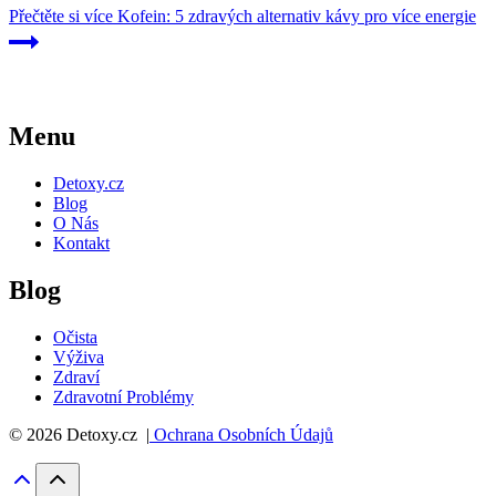
Přečtěte si více
Kofein: 5 zdravých alternativ kávy pro více energie
Menu
Detoxy.cz
Blog
O Nás
Kontakt
Blog
Očista
Výživa
Zdraví
Zdravotní Problémy
© 2026 Detoxy.cz |
Ochrana Osobních Údajů