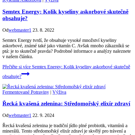
Semtex Energy: Kolik kyseliny askorbové skutečně
obsahuje?
Od
webmaster1
23. 8. 2022
Semtex Energy tvrdí, že obsahuje vysoké množství kyseliny
askorbové, známé také jako vitamín C. Avšak mnoho zákazníků se
ptá: je to skutečně pravda? Podrobné informace a analýzy naleznete
v našem článku.
Přečtěte si více
Semtex Energy: Kolik kyseliny askorbové skutečně
obsahuje?
Fermentované Potraviny
|
Výživa
Řecká kvašená zelenina: Středomořský elixír zdraví
Od
webmaster1
22. 9. 2024
Řecká kvašená zelenina je tradiční jídlo plné probiotik, vitamínů a
minerálů. Tento středomořský elixír zdraví je skvělý pro trávení a