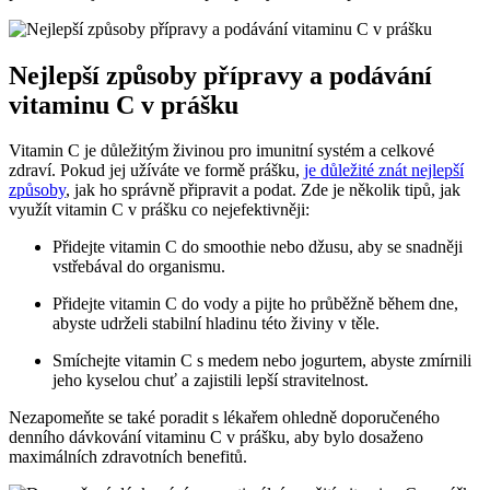
Nejlepší způsoby přípravy a podávání
vitaminu C v prášku
Vitamin C je důležitým živinou pro imunitní systém a celkové
zdraví. Pokud jej užíváte ve formě prášku,
je důležité znát nejlepší
způsoby
, jak ho správně připravit a podat. Zde je několik tipů, jak
využít vitamin C v prášku co nejefektivněji:
Přidejte vitamin C do smoothie nebo džusu, aby se snadněji
vstřebával do organismu.
Přidejte vitamin C do vody a pijte ho průběžně během dne,
abyste udrželi stabilní hladinu této živiny v těle.
Smíchejte vitamin C s medem nebo jogurtem, abyste zmírnili
jeho kyselou chuť a zajistili lepší stravitelnost.
Nezapomeňte se také poradit s lékařem ohledně doporučeného
denního dávkování vitaminu C v prášku, aby bylo dosaženo
maximálních zdravotních benefitů.