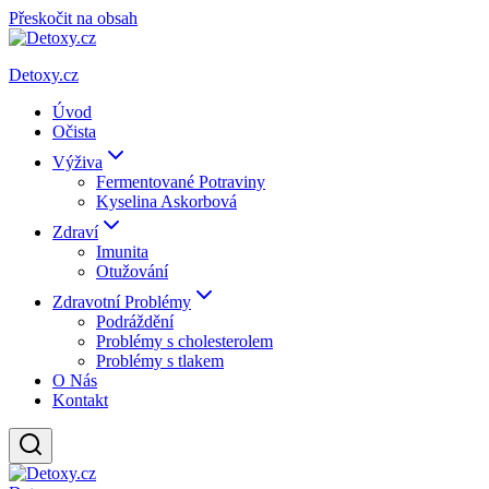
Přeskočit na obsah
Detoxy.cz
Úvod
Očista
Výživa
Fermentované Potraviny
Kyselina Askorbová
Zdraví
Imunita
Otužování
Zdravotní Problémy
Podráždění
Problémy s cholesterolem
Problémy s tlakem
O Nás
Kontakt