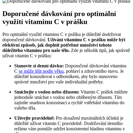
Doporučené dávkování pro optimální
využití vitaminu C v prášku
Pro optimální využití vitaminu C v prášku je důležité dodržovat
doporučené dávkování.
Užívání vitaminu C v prášku může být
efektivní způsob, jak doplnit potřebné množství tohoto
důležitého vitamínu pro naše tělo.
Zde je několik tipů, jak správně
užívat vitamin C v prášku:
Stanovte si denní dávku:
Doporučené dávkování vitaminu
C
se může lišit podle věku
, pohlaví a zdravotního stavu. Je
důležité konzultovat s odborníkem, aby bylo stanoveno
správné množství pro vaše individuální potřeby.
Smíchejte s vodou nebo džusem:
Vitamin C prášek můžete
jednoduše smíchat s vodou nebo oblíbeným džusem. Tím
zajistíte snadnou konzumaci a rychlé vstřebání vitamínu do
vašeho těla.
Užívejte pravidelně:
Pro dosažení maximálních účinků je
důležité užívat vitamin C pravidelně. Dodržování denního
režimu vám pomůže udržet konzistentní hladinu vitaminu v