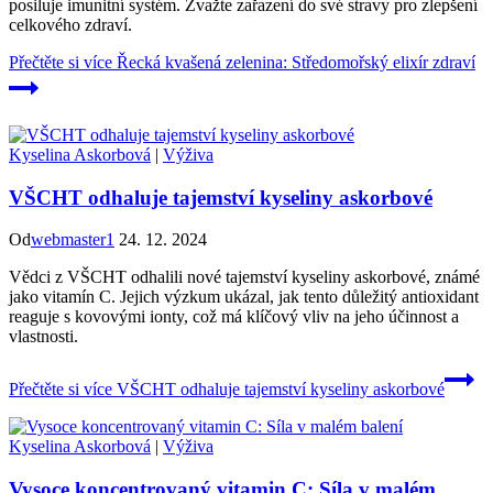
posiluje imunitní systém. Zvažte zařazení do své stravy pro zlepšení
celkového zdraví.
Přečtěte si více
Řecká kvašená zelenina: Středomořský elixír zdraví
Kyselina Askorbová
|
Výživa
VŠCHT odhaluje tajemství kyseliny askorbové
Od
webmaster1
24. 12. 2024
Vědci z VŠCHT odhalili nové tajemství kyseliny askorbové, známé
jako vitamín C. Jejich výzkum ukázal, jak tento důležitý antioxidant
reaguje s kovovými ionty, což má klíčový vliv na jeho účinnost a
vlastnosti.
Přečtěte si více
VŠCHT odhaluje tajemství kyseliny askorbové
Kyselina Askorbová
|
Výživa
Vysoce koncentrovaný vitamin C: Síla v malém