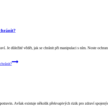
chránit?
ví. Je důležité vědět, jak se chránit při manipulaci s ním. Noste ochr
chránit?
r potravin. Avšak existuje několik překvapivých rizik pro zdraví spojenýc