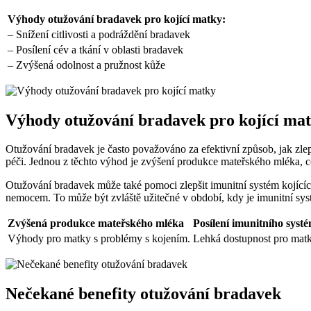
Výhody otužování bradavek pro kojící matky:
– Snížení citlivosti a podráždění bradavek
– Posílení cév a tkání v oblasti bradavek
– Zvýšená odolnost a pružnost kůže
Výhody otužování bradavek pro kojící ma
Otužování bradavek je často považováno za efektivní způsob, jak zle
péči. Jednou z těchto výhod je zvýšení produkce mateřského mléka, co
Otužování bradavek může také pomoci zlepšit imunitní systém kojících
nemocem. To může být zvláště užitečné v období, kdy je imunitní sys
Zvýšená produkce mateřského mléka
Posílení imunitního syst
Výhody pro matky s problémy s kojením.
Lehká dostupnost pro matk
Nečekané benefity otužování bradavek