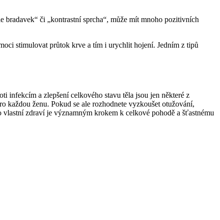
e bradavek“ či „kontrastní sprcha“, může mít mnoho pozitivních
ci stimulovat průtok krve a tím i urychlit hojení. Jedním z tipů
 infekcím a zlepšení celkového stavu těla jsou jen některé z
 pro každou ženu. Pokud se ale rozhodnete vyzkoušet otužování,
e o vlastní zdraví je významným krokem k celkové pohodě a šťastnému