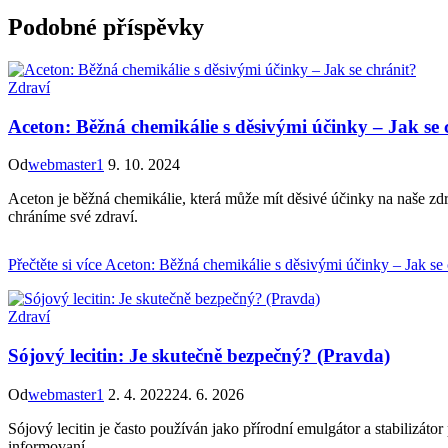
Podobné příspěvky
Zdraví
Aceton: Běžná chemikálie s děsivými účinky – Jak se 
Od
webmaster1
9. 10. 2024
Aceton je běžná chemikálie, která může mít děsivé účinky na naše zdra
chráníme své zdraví.
Přečtěte si více
Aceton: Běžná chemikálie s děsivými účinky – Jak se 
Zdraví
Sójový lecitin: Je skutečně bezpečný? (Pravda)
Od
webmaster1
2. 4. 2022
24. 6. 2026
Sójový lecitin je často používán jako přírodní emulgátor a stabilizáto
informovaní.