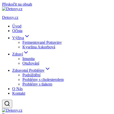
Přeskočit na obsah
Detoxy.cz
Úvod
Očista
Výživa
Fermentované Potraviny
Kyselina Askorbová
Zdraví
Imunita
Otužování
Zdravotní Problémy
Podráždění
Problémy s cholesterolem
Problémy s tlakem
O Nás
Kontakt