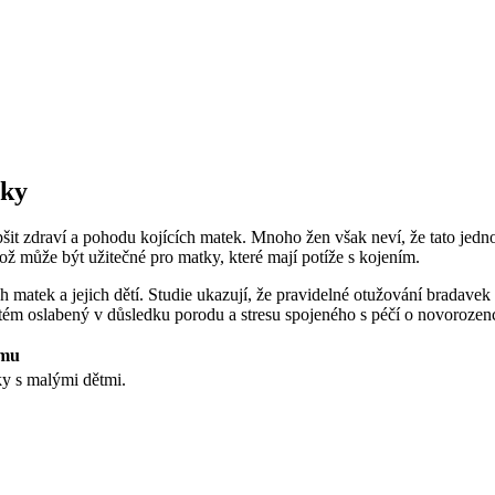
tky
pšit zdraví a pohodu kojících matek. Mnoho žen však neví, že tato jed
ž může být užitečné pro matky, které mají potíže s kojením.
 matek a jejich dětí. Studie ukazují, že pravidelné otužování bradavek
tém oslabený v důsledku porodu a stresu spojeného s péčí o novorozen
ému
y s malými dětmi.