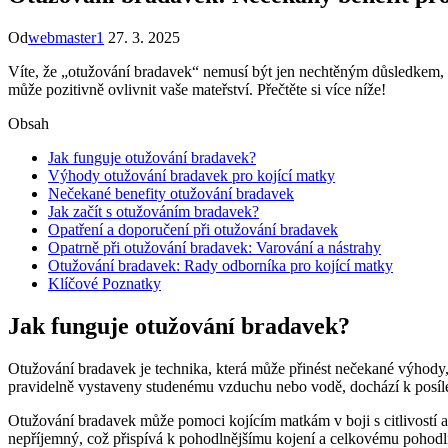
Od
webmaster1
27. 3. 2025
Víte, že „otužování bradavek“ nemusí být jen nechtěným důsledkem, a
může pozitivně ovlivnit vaše mateřství. Přečtěte si více níže!
Obsah
Jak funguje otužování bradavek?
Výhody otužování bradavek pro kojící matky
Nečekané benefity otužování bradavek
Jak začít s otužováním bradavek?
Opatření a doporučení při otužování bradavek
Opatrně při otužování bradavek: Varování a nástrahy
Otužování bradavek: Rady odborníka pro kojící matky
Klíčové Poznatky
Jak funguje otužování bradavek?
Otužování bradavek je technika, která může přinést nečekané výhody,
pravidelně vystaveny studenému vzduchu nebo vodě, dochází k posílení
Otužování bradavek může pomoci kojícím matkám v boji s citlivostí a
nepříjemný, což přispívá k pohodlnějšímu kojení a celkovému pohodlí 