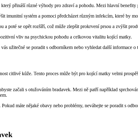
terý přináší různé výhody pro zdraví a pohodu. Mezi hlavní benefity p
t imunitní systém a pomoci předcházet různým infekcím, které by mohl
 a poté se opět rozšíří, což může zlepšit prokrvení prsou a zvýšit pro
ozitivní vliv na psychickou pohodu a celkovou vitalitu kojící matky.
vás užitečné se poradit s odborníkem nebo vyhledat další informace o t
st citlivé kůže. Tento proces může být pro kojící matky velmi prospěš
 abyste začali s otužováním bradavek. Mezi ně patří například sprcho
tem.
. Pokud máte nějaké obavy nebo problémy, neváhejte se poradit s odb
avek