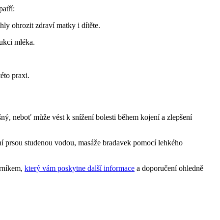
atří:
y ohrozit zdraví matky i dítěte.
dukci mléka.
éto praxi.
ný, neboť může vést k snížení bolesti během kojení a zlepšení
vání prsou studenou vodou, masáže bradavek pomocí lehkého
orníkem,
který vám poskytne další informace
a doporučení ohledně