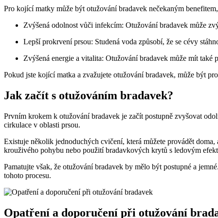
Pro kojící matky může být otužování bradavek nečekaným benefitem, k
Zvýšená odolnost vůči infekcím: Otužování bradavek může zvýši
Lepší prokrvení prsou: Studená voda způsobí, že se cévy stáhnou
Zvýšená energie a vitalita: Otužování bradavek může mít také p
Pokud jste kojící matka a zvažujete otužování bradavek, může být pro 
Jak začít s otužováním bradavek?
Prvním krokem k otužování bradavek je začít postupně zvyšovat odolno
cirkulace v oblasti prsou.
Existuje několik jednoduchých cvičení, která můžete provádět doma,
krouživého pohybu nebo použití bradavkových krytů s ledovým efek
Pamatujte však, že otužování bradavek by mělo být postupné a jemné
tohoto procesu.
Opatření a doporučení při otužování brad