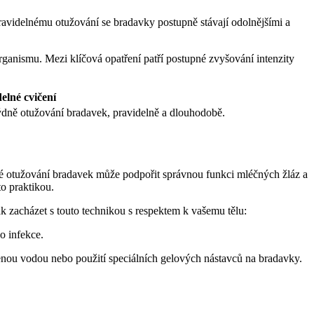
avidelnému otužování se bradavky postupně stávají odolnějšími a
rganismu. Mezi klíčová opatření patří postupné zvyšování intenzity
elné cvičení
ýdně otužování bradavek, pravidelně a dlouhodobě.
lné otužování bradavek může podpořit správnou funkci mléčných žláz a
to praktikou.
ak zacházet s touto technikou s respektem k vašemu tělu:
o infekce.
enou vodou nebo použití speciálních gelových nástavců na bradavky.