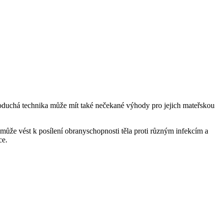
noduchá technika může mít také nečekané výhody pro jejich mateřskou
 může vést k posílení obranyschopnosti těla proti různým infekcím a
ce.