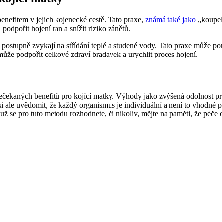
efitem v jejich kojenecké cestě. Tato praxe,
známá také jako
„koupel
odpořit hojení ran a snížit riziko zánětů.
ostupně zvykají na střídání teplé a studené vody. Tato praxe může pomo
může podpořit celkové zdraví bradavek a urychlit proces hojení.
čekaných benefitů pro kojící matky. Výhody jako zvýšená odolnost proti
 si ale uvědomit, že každý organismus je individuální a není to vhodné
už se pro tuto metodu rozhodnete, či nikoliv, mějte na paměti, že péč