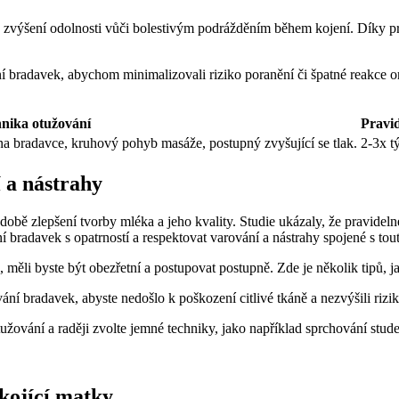
e zvýšení odolnosti vůči bolestivým podrážděním během kojení. Díky pr
í bradavek, abychom minimalizovali riziko poranění či špatné reakce o
nika otužování
Pravid
na bradavce, kruhový pohyb masáže, postupný zvyšující se tlak.
2-3x t
 a nástrahy
obě zlepšení tvorby mléka a jeho kvality. Studie ukázaly, že pravide
 bradavek s opatrností a respektovat varování a nástrahy spojené s tou
měli byste být obezřetní a postupovat postupně. Zde je několik tipů, j
ání bradavek, abyste nedošlo k poškození citlivé tkáně a nezvýšili rizik
ování a raději zvolte jemné techniky, jako například sprchování stud
kojící matky