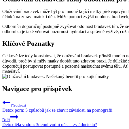
Otužování bradavek může být pro mnohé kojící matky překvapivým ben
účinků na zdraví matek i dětí. Může pomoci zvýšit odolnost bradavek, p
Odborníci doporučují postupně zvyšovat odolnost bradavek tím, že se p
odborníka je také věnovat pozornost hydrataci a správné výživě, což 
Klíčové Poznatky
Celkově lze tedy konstatovat, že otužování bradavek přináší mnoho ne
důvodů, proč by si měly matky dopřát tuto zdravou praxi. Je důležité
doporučuji postupovat postupně a pozorně naslouchat svému tělu. Ať 
mateřství.
Navigace pro příspěvek
Předchozí
Detox porn: 5 způsobů jak se zbavit závislosti na pornografii
Další
Detox těla vodou: 3denní vodní půst – zvládnete to?