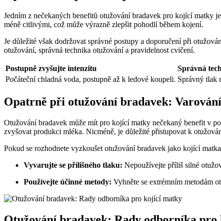
Jedním z nečekaných benefitů otužování bradavek pro kojící matky j
méně citlivými, což může výrazně zlepšit pohodlí během kojení.
Je důležité však dodržovat správné postupy a doporučení při otužován
otužování, správná technika otužování a pravidelnost cvičení.
Postupně zvyšujte intenzitu
Správná tech
Počáteční chladná voda, postupně až k ledové koupeli.
Správný tlak 
Opatrně při otužování bradavek: Varování
Otužování bradavek může mít pro kojící matky nečekaný benefit v pod
zvyšovat produkci mléka. Nicméně, je důležité přistupovat k otužování
Pokud se rozhodnete vyzkoušet otužování bradavek jako kojící matka, 
Vyvarujte se přílišného tlaku:
Nepoužívejte příliš silné otužov
Používejte účinné metody:
Vyhněte se extrémním metodám otuž
Otužování bradavek: Rady odborníka pro 