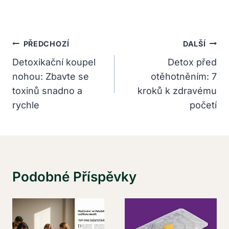
Navigace
PŘEDCHOZÍ
DALŠÍ
Pro
Detoxikační koupel
Detox před
nohou: Zbavte se
otěhotněním: 7
Příspěvek
toxinů snadno a
kroků k zdravému
rychle
početí
Podobné Příspěvky