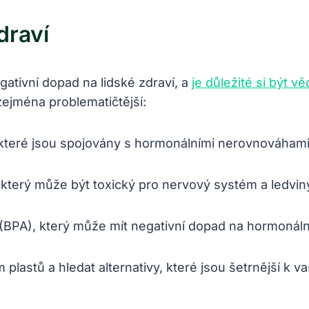
draví
gativní dopad na lidské zdraví, a
je důležité si být v
zejména problematičtější:
 které jsou spojovány s hormonálními nerovnováham
terý může být toxický pro nervový systém a ledvin
(BPA), který může mít negativní dopad na hormonální
plastů a hledat alternativy, které jsou šetrnější k v