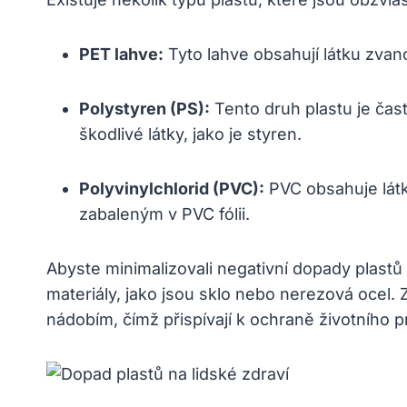
PET lahve:
Tyto lahve obsahují látku zvan
Polystyren (PS):
Tento druh plastu je čas
škodlivé látky, jako je styren.
Polyvinylchlorid (PVC):
PVC obsahuje látky
zabaleným v PVC fólii.
Abyste minimalizovali negativní dopady plastů 
materiály, jako jsou sklo nebo nerezová ocel.
nádobím, čímž přispívají k ochraně životního p