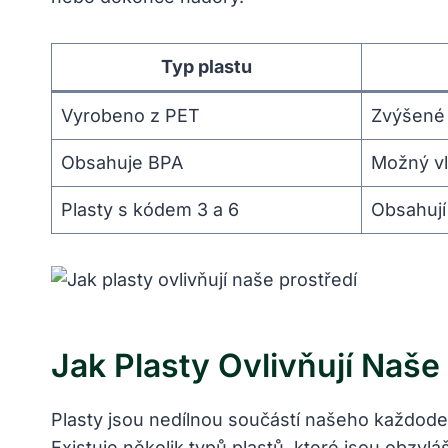
Typ plastu
Vyrobeno z PET
Zvýšené 
Obsahuje BPA
Možný vl
Plasty s kódem 3 a 6
Obsahují 
Jak Plasty Ovlivňují Naše
Plasty jsou nedílnou součástí našeho každoden
Existuje několik typů plastů, které jsou obzvlá