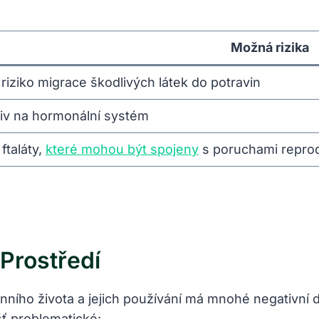
Možná rizika
riziko migrace škodlivých látek do potravin
iv na hormonální systém
ftaláty,
které mohou být spojeny
s poruchami repro
 Prostředí
ního života a jejich používání má mnohé negativní do
šť problematické: