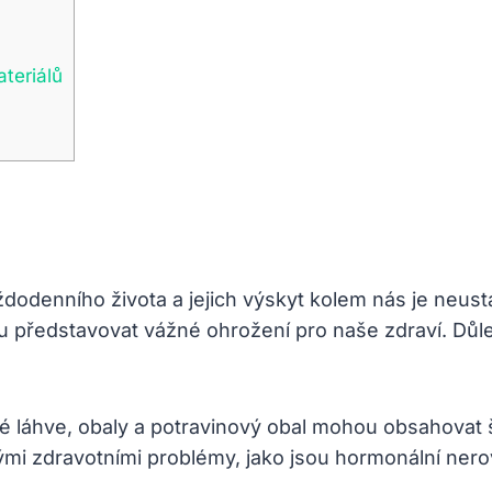
teriálů
dodenního života a jejich výskyt kolem nás je neust
představovat vážné ohrožení pro naše zdraví. Důlež
 láhve, obaly a potravinový obal mohou obsahovat ško
nými zdravotními problémy, jako jsou hormonální ne