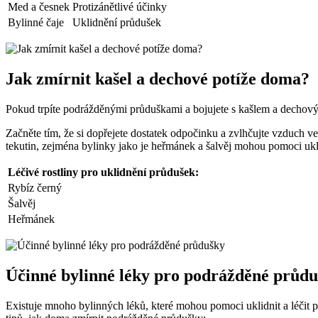
Med a česnek
Protizánětlivé účinky
Bylinné čaje
Uklidnění průdušek
Jak zmírnit kašel a dechové potíže doma?
Pokud trpíte podrážděnými průduškami a bojujete s kašlem a dechový
Začněte tím, že si dopřejete dostatek odpočinku a zvlhčujte vzduch ve
tekutin, zejména bylinky jako je heřmánek a šalvěj mohou pomoci uk
Léčivé rostliny pro uklidnění průdušek:
Rybíz černý
Šalvěj
Heřmánek
Účinné bylinné léky pro podrážděné průd
Existuje mnoho bylinných léků, které mohou pomoci uklidnit a léčit p