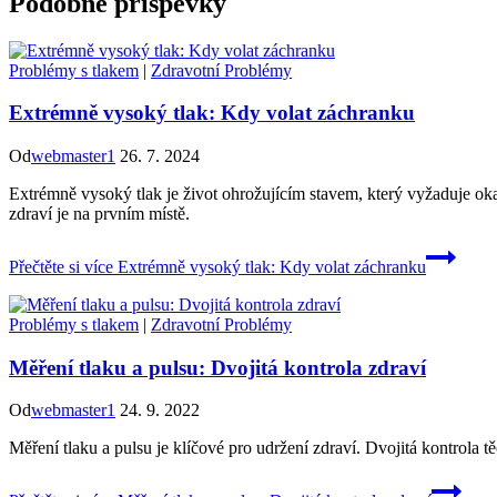
Podobné příspěvky
Problémy s tlakem
|
Zdravotní Problémy
Extrémně vysoký tlak: Kdy volat záchranku
Od
webmaster1
26. 7. 2024
Extrémně vysoký tlak je život ohrožujícím stavem, který vyžaduje oka
zdraví je na prvním místě.
Přečtěte si více
Extrémně vysoký tlak: Kdy volat záchranku
Problémy s tlakem
|
Zdravotní Problémy
Měření tlaku a pulsu: Dvojitá kontrola zdraví
Od
webmaster1
24. 9. 2022
Měření tlaku a pulsu je klíčové pro udržení zdraví. Dvojitá kontrola