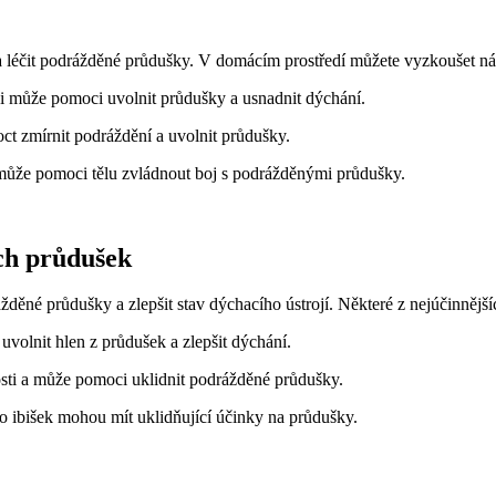
t a léčit podrážděné průdušky. V domácím prostředí můžete vyzkoušet ná
ji může pomoci uvolnit průdušky a usnadnit dýchání.
t zmírnit podráždění a uvolnit průdušky.
 může pomoci tělu zvládnout boj s podrážděnými průdušky.
ch průdušek
děné průdušky a zlepšit stav dýchacího ústrojí. Některé z nejúčinnější
volnit hlen z průdušek a zlepšit dýchání.
sti a může pomoci uklidnit podrážděné průdušky.
o ibišek mohou mít uklidňující účinky na průdušky.