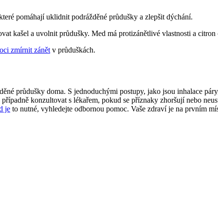
 které pomáhají uklidnit podrážděné průdušky a zlepšit dýchání.
kašel a uvolnit průdušky. Med má protizánětlivé vlastnosti a citron 
ci zmírnit zánět
v průduškách.
drážděné průdušky doma. S jednoduchými postupy, jako jsou inhalace pár
 a případně konzultovat s lékařem, pokud se příznaky zhoršují nebo neus
d je
to nutné, vyhledejte odbornou pomoc. Vaše zdraví je na prvním mís