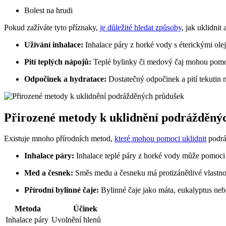
Bolest na hrudi
Pokud zažíváte tyto příznaky,
je důležité hledat způsoby
, jak uklidni
Užívání inhalace:
Inhalace páry z horké vody s éterickými ole
Pití teplých nápojů:
Teplé bylinky či medový čaj mohou pomoc
Odpočinek a hydratace:
Dostatečný odpočinek a pití tekutin
Přirozené metody k uklidnění podrážděný
Existuje mnoho přírodních metod,
které mohou pomoci uklidnit
podráž
Inhalace páry:
Inhalace teplé páry z horké vody může pomoci u
Med a česnek:
Směs medu a česneku má protizánětlivé vlastno
Přírodní bylinné čaje:
Bylinné čaje jako máta, eukalyptus neb
Metoda
Účinek
Inhalace páry
Uvolnění hlenů