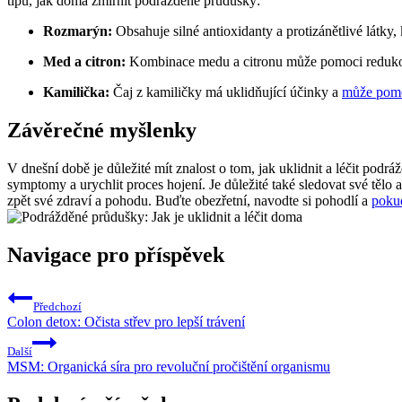
tipů, jak doma zmírnit podrážděné průdušky:
Rozmarýn:
Obsahuje silné antioxidanty a protizánětlivé látky,
Med a citron:
Kombinace medu a citronu může pomoci redukovat 
Kamilička:
Čaj z kamiličky má uklidňující účinky a
může pomo
Závěrečné myšlenky
V dnešní době je důležité mít znalost o tom, jak uklidnit a léčit po
symptomy a urychlit proces hojení. Je důležité také sledovat své tělo
zpět své zdraví a pohodu. Buďte obezřetní, navodte si pohodlí a
poku
Navigace pro příspěvek
Předchozí
Colon detox: Očista střev pro lepší trávení
Další
MSM: Organická síra pro revoluční pročištění organismu