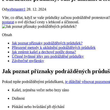
Od
webmaster1
28. 12. 2024
Víte, co dělat, když se vaše průdušky začnou podrážděně protestovat? 
postarat
o své dýchací cesty s lehkostí a účinností.
Obsah
Jak poznat příznaky podrážděných průdušek?
Přirozené metody k uklidnění podrážděných průdušek
Jak zmírnit kašel a dechové potíže doma?
Účinné bylinné léky pro podrážděné průdušky
Závěrečné myšlenky
Jak poznat příznaky podrážděných průdu
Pokud trpíte podrážděnými průduškami,
je důležité věnovat pozorno
Kašel, zejména večer nebo brzy ráno
Dušnost
Pískání nebo hvízdání při dýchání