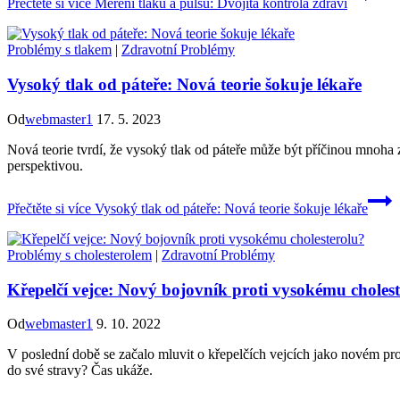
Přečtěte si více
Měření tlaku a pulsu: Dvojitá kontrola zdraví
Problémy s tlakem
|
Zdravotní Problémy
Vysoký tlak od páteře: Nová teorie šokuje lékaře
Od
webmaster1
17. 5. 2023
Nová teorie tvrdí, že vysoký tlak od páteře může být příčinou mnoha 
perspektivou.
Přečtěte si více
Vysoký tlak od páteře: Nová teorie šokuje lékaře
Problémy s cholesterolem
|
Zdravotní Problémy
Křepelčí vejce: Nový bojovník proti vysokému choles
Od
webmaster1
9. 10. 2022
V poslední době se začalo mluvit o křepelčích vejcích jako novém pros
do své stravy? Čas ukáže.