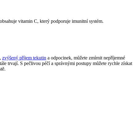
obsahuje vitamin C, který podporuje imunitní systém.
y,
zvýšený příjem tekutin
a odpocinek, můžete zmírnit nepříjemné
tále trvají. S pečlivou péčí a správnými postupy můžete rychle získat
tě.