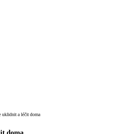
 uklidnit a léčit doma
čit doma