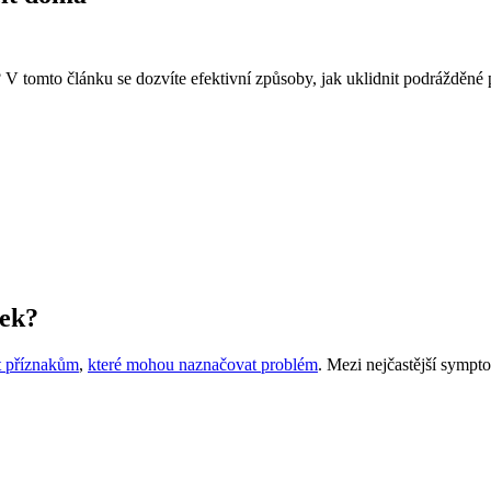
V tomto článku se dozvíte efektivní způsoby, jak uklidnit podrážděné pr
šek?
st příznakům
,
které mohou naznačovat problém
. Mezi nejčastější sympto