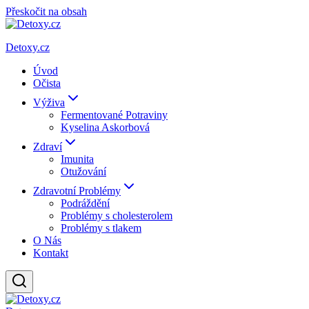
Přeskočit na obsah
Detoxy.cz
Úvod
Očista
Výživa
Fermentované Potraviny
Kyselina Askorbová
Zdraví
Imunita
Otužování
Zdravotní Problémy
Podráždění
Problémy s cholesterolem
Problémy s tlakem
O Nás
Kontakt