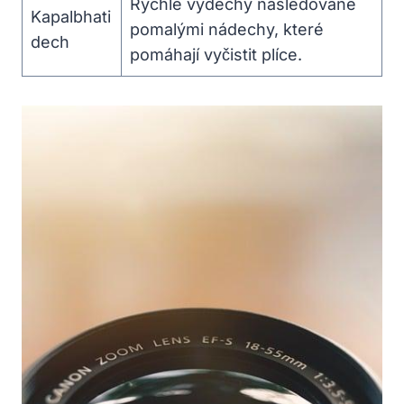
Rychlé výdechy následované
Kapalbhati
pomalými nádechy, které
dech
pomáhají vyčistit plíce.