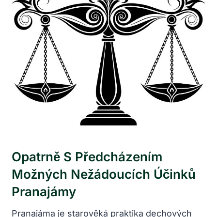
Opatrně S Předcházením
Možných Nežádoucích Účinků
Pranajámy
Pranajáma je starověká praktika dechových