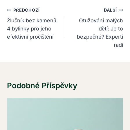
Navigace
PŘEDCHOZÍ
DALŠÍ
Pro
Žlučník bez kamenů:
Otužování malých
4 bylinky pro jeho
dětí: Je to
Příspěvek
efektivní pročištění
bezpečné? Experti
radí
Podobné Příspěvky