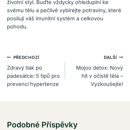
životní styl. Buďte vždycky ohleduplní ke
svému tělu a pečlivě vybírejte potraviny, které
posilují váš imunitní systém a celkovou
pohodu.
Navigace
PŘEDCHOZÍ
DALŠÍ
Pro
Zdravý tlak po
Mojoo detox: Nový
padesátce: 5 tipů pro
hit v očistě těla –
Příspěvek
prevenci hypertenze
Vyzkoušejte!
Podobné Příspěvky