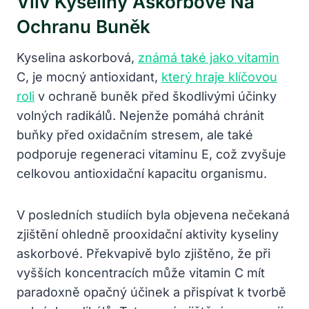
Vliv Kyseliny Askorbové Na
Ochranu Buněk
Kyselina askorbová,
známá také jako vitamin
C, je mocný antioxidant,
který hraje klíčovou
roli
v ochraně buněk před škodlivými účinky
volných radikálů. Nejenže pomáhá chránit
buňky před oxidačním stresem, ale také
podporuje regeneraci vitaminu E, což zvyšuje
celkovou antioxidační kapacitu organismu.
V posledních studiích byla objevena nečekaná
zjištění ohledně prooxidační aktivity kyseliny
askorbové. Překvapivě bylo zjištěno, že při
vyšších koncentracích může vitamin C mít
paradoxně opačný účinek a přispívat k tvorbě