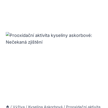
/
Výživa
/
Kyselina Askorbová
/
Prooxidační aktivita