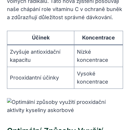
volných radikálů. Tato nová zjištění posouvají
naše chápání role vitaminu C v ochraně buněk
a zdůrazňují důležitost správné dávkování.
Účinek
Koncentrace
Zvyšuje antioxidační
Nízké
kapacitu
koncentrace
Vysoké
Prooxidantní účinky
koncentrace