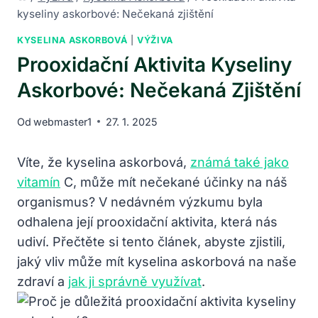
kyseliny askorbové: Nečekaná zjištění
KYSELINA ASKORBOVÁ
|
VÝŽIVA
Prooxidační Aktivita Kyseliny
Askorbové: Nečekaná Zjištění
Od
webmaster1
27. 1. 2025
Víte, že kyselina askorbová,
známá také jako
vitamín
C, může mít nečekané účinky na náš
organismus? V nedávném výzkumu byla
odhalena její prooxidační aktivita, která nás
udiví. Přečtěte si tento článek, abyste zjistili,
jaký vliv může mít kyselina askorbová na naše
zdraví a
jak ji správně využívat
.