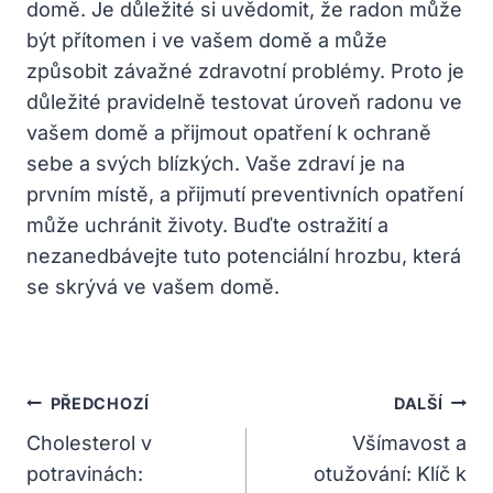
domě. Je důležité si uvědomit, že radon může
být přítomen i ve vašem domě a může
způsobit závažné zdravotní problémy. Proto je
důležité pravidelně testovat úroveň radonu ve
vašem domě a přijmout opatření k ochraně
sebe a svých blízkých. Vaše zdraví je na
prvním místě, a přijmutí preventivních opatření
může uchránit životy. Buďte ostražití a
nezanedbávejte tuto potenciální hrozbu, která
se skrývá ve vašem domě.
Navigace
PŘEDCHOZÍ
DALŠÍ
Pro
Cholesterol v
Všímavost a
potravinách:
otužování: Klíč k
Příspěvek