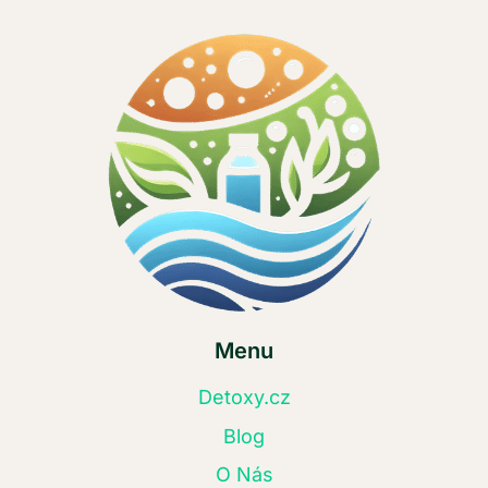
Menu
Detoxy.cz
Blog
O Nás