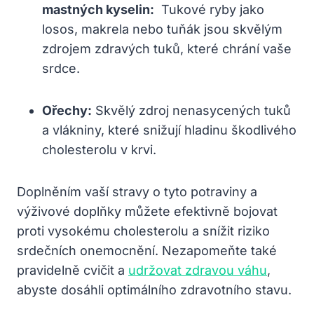
mastných kyselin:
‌ Tukové‍ ryby⁢ jako
losos, makrela nebo tuňák jsou skvělým⁤
zdrojem ⁣zdravých tuků, které chrání vaše
srdce.
Ořechy:
Skvělý⁢ zdroj‍ nenasycených tuků
a vlákniny, které snižují⁣ hladinu škodlivého
cholesterolu v ⁢krvi.
Doplněním vaší stravy o tyto potraviny a ​
výživové ⁤doplňky můžete efektivně bojovat
proti vysokému cholesterolu a snížit riziko
srdečních⁢ onemocnění. Nezapomeňte‌ také
pravidelně cvičit⁣ a‍
udržovat zdravou váhu
,
abyste dosáhli optimálního ​zdravotního stavu.