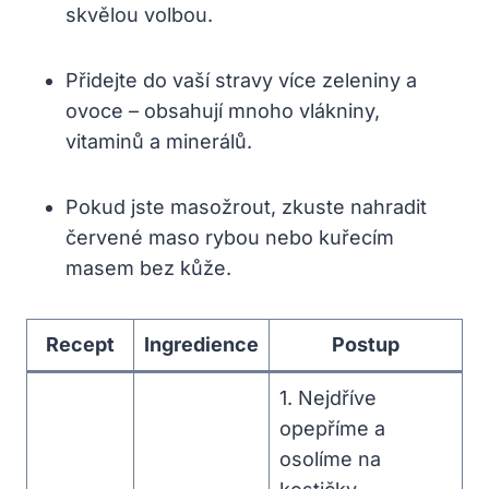
skvělou ⁣volbou.
Přidejte⁣ do vaší stravy⁤ více zeleniny a
ovoce – obsahují mnoho ‌vlákniny,⁣
vitaminů ‍a minerálů.
Pokud jste masožrout,⁣ zkuste nahradit
červené maso ‍rybou nebo kuřecím ​
masem bez kůže.
Recept
Ingredience
Postup
1. Nejdříve
opepříme a⁣
osolíme na