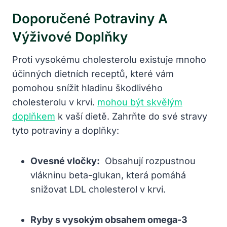
Doporučené⁤ Potraviny A
Výživové ‍doplňky
Proti vysokému cholesterolu existuje ​mnoho ​
účinných‍ dietních receptů, ⁤které​ vám
pomohou snížit ‌hladinu škodlivého
cholesterolu v krvi.⁣ ⁤
mohou být skvělým
doplňkem
k vaší ‌dietě. Zahrňte​ do své ⁢stravy
tyto ⁤potraviny⁤ a⁢ doplňky:
Ovesné vločky:
⁤ Obsahují ‍rozpustnou
vlákninu beta-glukan, ‌která pomáhá⁢
snižovat LDL ⁢cholesterol v krvi.
Ryby s vysokým⁢ obsahem omega-3