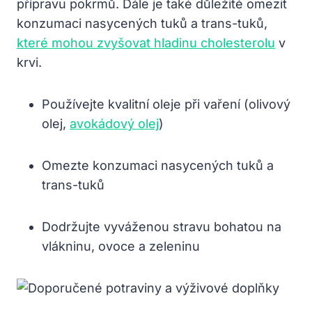
přípravu pokrmů. Dále je také důležité omezit⁣
konzumaci nasycených ‍tuků a trans-tuků,
které mohou zvyšovat hladinu cholesterolu
​v
krvi.
Používejte kvalitní oleje ‍při vaření (olivový
olej,
avokádový ‍olej
)
Omezte konzumaci nasycených tuků a⁤
trans-tuků
Dodržujte vyváženou stravu bohatou na
‍vlákninu, ⁢ovoce ⁤a zeleninu