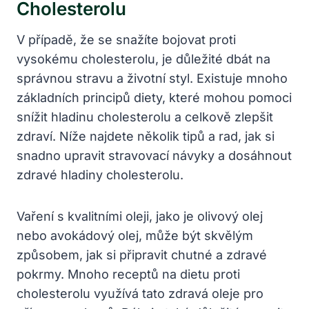
Cholesterolu
V případě, že se snažíte bojovat proti
vysokému cholesterolu, je ​důležité dbát na
správnou ⁣stravu​ a životní‌ styl. Existuje mnoho
základních​ principů diety, ‍které mohou pomoci
⁤snížit⁢ hladinu‌ cholesterolu a celkově⁤ zlepšit
zdraví. ‌Níže ​najdete několik tipů a rad, jak ⁤si
snadno upravit stravovací návyky⁢ a dosáhnout
zdravé ​hladiny⁣ cholesterolu.
Vaření s ⁣kvalitními‍ oleji, jako je olivový olej
‍nebo avokádový​ olej, může⁤ být skvělým
⁢způsobem, jak ‍si připravit chutné a zdravé⁤
pokrmy. Mnoho receptů na dietu proti
cholesterolu‌ využívá tato zdravá‍ oleje pro