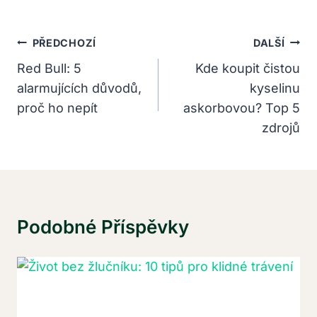
Navigace
PŘEDCHOZÍ
DALŠÍ
Pro
Red Bull: 5
Kde koupit čistou
alarmujících důvodů,
kyselinu
Příspěvek
proč ho nepít
askorbovou? Top 5
zdrojů
Podobné Příspěvky