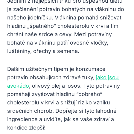
Jedním​ z nejlepších⁤ triků pro úspěšnou dietu⁣
je začlenění potravin ⁢bohatých na vlákninu do
‌našeho jídelníčku. Vláknina pomáhá snižovat⁤
hladinu „špatného“ cholesterolu v krvi⁢ a⁢ tím
chrání naše srdce‌ a cévy. Mezi potraviny
bohaté na vlákninu ‌patří ovesné vločky,
‍luštěniny,⁣ ořechy a semena.
Dalším ‌užitečným ⁣tipem ⁤je konzumace
potravin obsahujících ⁤zdravé tuky, ‌
jako jsou
avokádo
, olivový olej ⁣a losos.​ Tyto potraviny
pomáhají zvyšovat hladinu ⁤“dobrého“
cholesterolu⁣ v krvi a ⁤snižují riziko ⁣vzniku
srdečních ‍chorob. Dopřejte si tyto​ lahodné
ingredience a uvidíte,​ jak ⁣se ‍vaše zdraví ⁣a
‌kondice zlepší!