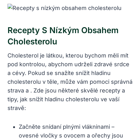
Recepty S Nízkým⁤ Obsahem
Cholesterolu
Cholesterol je látkou, kterou bychom⁣ měli​ mít‍
pod kontrolou,⁤ abychom udrželi‌ zdravé ‌srdce
a‌ cévy. Pokud se snažíte ‍snížit​ hladinu
cholesterolu v těle, může vám ​pomoci ​správná
strava⁣ a⁤ . Zde​ jsou některé ⁢skvělé recepty a
tipy, jak snížit hladinu cholesterolu ve vaší
stravě:
Začněte ⁤snídaní plnými vlákninami –
‌ovesné‌ vločky s ovocem a ořechy ‍jsou