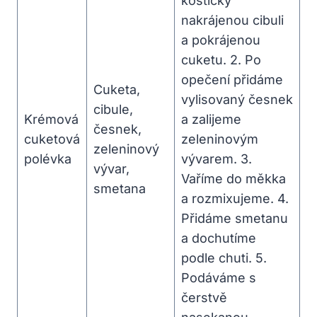
kostičky
nakrájenou⁣ cibuli‌
a pokrájenou
cuketu. 2. Po
opečení ⁣přidáme
Cuketa,
vylisovaný česnek
cibule,
Krémová
a zalijeme⁣
česnek,⁢
cuketová‍
zeleninovým
zeleninový​
polévka
vývarem. 3. ​
vývar,‍
Vaříme do měkka
smetana
a rozmixujeme. 4.
Přidáme smetanu
a‍ dochutíme
podle chuti.⁤ 5.
Podáváme⁤ s
čerstvě