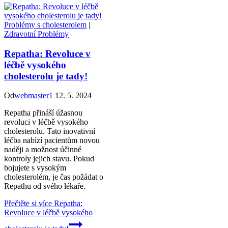
Problémy s cholesterolem
|
Zdravotní Problémy
Repatha: Revoluce v
léčbě vysokého
cholesterolu je tady!
Od
webmaster1
12. 5. 2024
Repatha přináší úžasnou
revoluci v léčbě vysokého
cholesterolu. Tato inovativní
léčba nabízí pacientům novou
naději a možnost účinné
kontroly jejich stavu. Pokud
bojujete s vysokým
cholesterolém, je čas požádat o
Repathu od svého lékaře.
Přečtěte si více
Repatha:
Revoluce v léčbě vysokého