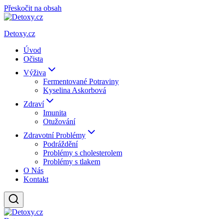
Přeskočit na obsah
Detoxy.cz
Úvod
Očista
Výživa
Fermentované Potraviny
Kyselina Askorbová
Zdraví
Imunita
Otužování
Zdravotní Problémy
Podráždění
Problémy s cholesterolem
Problémy s tlakem
O Nás
Kontakt