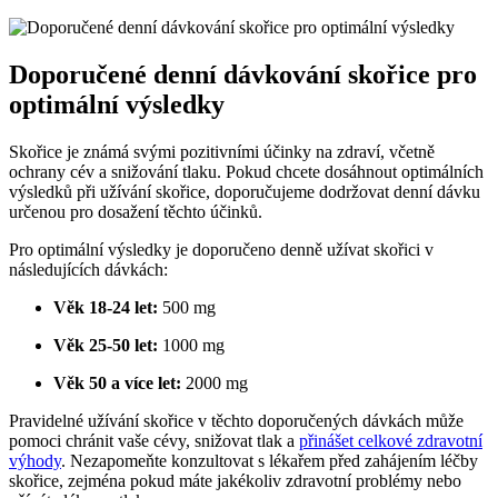
Doporučené denní dávkování skořice pro
optimální výsledky
Skořice je známá svými pozitivními účinky na zdraví, včetně
ochrany cév a snižování tlaku. Pokud chcete dosáhnout optimálních
výsledků při užívání skořice, doporučujeme dodržovat denní dávku
určenou pro dosažení těchto účinků.
Pro optimální výsledky je doporučeno denně užívat skořici v
následujících dávkách:
Věk 18-24 let:
500 mg
Věk 25-50 let:
1000 mg
Věk 50 a více let:
2000 mg
Pravidelné užívání skořice v těchto doporučených dávkách může
pomoci chránit vaše cévy, snižovat tlak a
přinášet celkové zdravotní
výhody
. Nezapomeňte konzultovat s lékařem před zahájením léčby
skořice, zejména pokud máte jakékoliv zdravotní problémy nebo