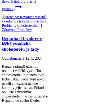
tlaku: 5 tipů pro přesné
výsledky
Problémy s cholesterolem
|
Zdravotní Problémy
Repatha: Revoluce v
léčbě vysokého
cholesterolu je tady!
Od
webmaster1
12. 5. 2024
Repatha přináší úžasnou
revoluci v léčbě vysokého
cholesterolu. Tato inovativní
léčba nabízí pacientům novou
naději a možnost účinné
kontroly jejich stavu. Pokud
bojujete s vysokým
cholesterolém, je čas požádat o
Repathu od svého lékaře.