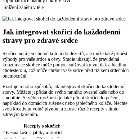
Optimalizace hladiny cukru v krvi
Snížení zánětu v těle
Jak integrovat skořici do každodenní
stravy pro zdravé srdce
Skořice není jen chutné koření do dezertů, ale může také přinést
výhody pro vaše srdce a cévy. Studie ukazují, že pravidelná
konzumace skořice může pomoci snižovat krevní tlak a hladinu
cholesterolu, což může chránit vaše srdce před rizikem srdečních
onemocnění.
Existuje mnoho způsobů, jak integrovat skořici do každodenní
stravy. Můžete ji přidat do svého ranního ovesné kaše nebo do
smoothie. Skvělou možností je také přidat skořici do pečení,
například do domácích sušenek nebo jablečného koláče. Nechte
svou kreativitu volně plynout a zkuste různé recepty s tímto
zdravým kořením.
Recepty s skořicí:
Ovesná kaše s jablky a skořicí