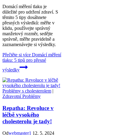
Domácí měření tlaku je
důležité pro udržení zdraví. S
těmito 5 tipy dosáhnete
přesných výsledků: měřte v
klidu, používejte správný
manžetový rozměr, sedějte
správně, měřte pravidelně a
zaznamenávejte si výsledky.
Přečtěte si více
Domácí měření
tlaku: 5 tipů pro přesné
výsledky
Problémy s cholesterolem
|
Zdravotní Problémy
Repatha: Revoluce v
léčbě vysokého
cholesterolu je tady!
Od
webmaster1
12. 5. 2024