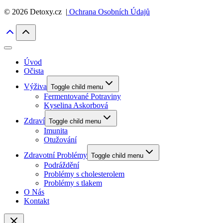
© 2026 Detoxy.cz |
Ochrana Osobních Údajů
Úvod
Očista
Výživa
Toggle child menu
Fermentované Potraviny
Kyselina Askorbová
Zdraví
Toggle child menu
Imunita
Otužování
Zdravotní Problémy
Toggle child menu
Podráždění
Problémy s cholesterolem
Problémy s tlakem
O Nás
Kontakt