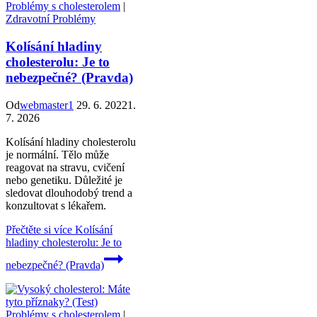
Problémy s cholesterolem
|
Zdravotní Problémy
Kolísání hladiny
cholesterolu: Je to
nebezpečné? (Pravda)
Od
webmaster1
29. 6. 2022
1.
7. 2026
Kolísání hladiny cholesterolu
je normální. Tělo může
reagovat na stravu, cvičení
nebo genetiku. Důležité je
sledovat dlouhodobý trend a
konzultovat s lékařem.
Přečtěte si více
Kolísání
hladiny cholesterolu: Je to
nebezpečné? (Pravda)
Problémy s cholesterolem
|