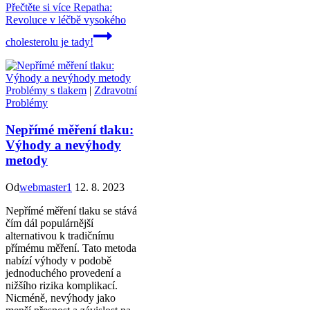
Přečtěte si více
Repatha:
Revoluce v léčbě vysokého
cholesterolu je tady!
Problémy s tlakem
|
Zdravotní
Problémy
Nepřímé měření tlaku:
Výhody a nevýhody
metody
Od
webmaster1
12. 8. 2023
Nepřímé měření tlaku se stává
čím dál populárnější
alternativou k tradičnímu
přímému měření. Tato metoda
nabízí výhody v podobě
jednoduchého provedení a
nižšího rizika komplikací.
Nicméně, nevýhody jako