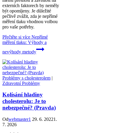
menší přesnost a závislost na
externích faktorech by neměly
být opomíjeny. Je důležité
pečlivě zvážit, zda je nepřímé
měření tlaku vhodnou volbou
pro vaše potřeby.
Přečtěte si více
Nepřímé
měření tlaku: Výhody a
nevýhody metody
Problémy s cholesterolem
|
Zdravotní Problémy
Kolísání hladiny
cholesterolu: Je to
nebezpečné? (Pravda)
Od
webmaster1
29. 6. 2022
1.
7. 2026