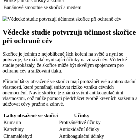
Horké jablko s oříšky a skořicí
Banánové smoothie se skořicí a medem
Vědecké studie potvrzují účinnost skořice
při ochraně cév
Skořice je jedním z nejoblíbenějších koření na světě a nyní se
potvrzuje, že má také vynikající účinky na zdraví cév. Vědecké
studie prokázaly, že skořice může být skvělým spojencem pro
ochranu cév a snižování tlaku.
Přírodní látky obsažené ve skořici mají protizánětlivé a antioxidační
vlastnosti, které pomáhají snižovat riziko vzniku cévních
onemocnění. Navíc skořice je známá svými antikoagulačními
vlastnostmi, což může pomoci předcházet tvorbě krevních sraženin a
udržovat cévy pružné a zdravé.
Látky obsažené ve skořici
Účinky
Kumarin
Protizánětlivé účinky
Katechiny
Antioxidační účinky
Cinamaldehyd
Antikoagulační účinky