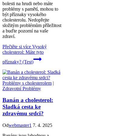
bolesti na hrudi nebo máte
problémy s pamětí, mohou to
být příznaky vysokého
cholesterolu. Nedopřejte
složitým problémům příležitost
a buďte pozorní na vaše
zdraví.
Přečtěte si více
Vysoký
cholesterol: Máte tyto
příznaky? (Test)
Problémy s cholesterolem
|
Zdravotní Problémy
Banán a cholesterol:
Sladká cesta ke
zdravému srdci?
Od
webmaster1
7. 4. 2025
Banány jsou lahodnou a