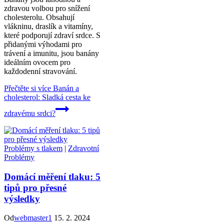
zdravou volbou pro snížení
cholesterolu. Obsahují
vlákninu, draslík a vitamíny,
které podporují zdraví srdce. S
přidanými výhodami pro
trávení a imunitu, jsou banány
ideálním ovocem pro
každodenní stravování.
Přečtěte si více
Banán a
cholesterol: Sladká cesta ke
zdravému srdci?
Problémy s tlakem
|
Zdravotní
Problémy
Domácí měření tlaku: 5
tipů pro přesné
výsledky
Od
webmaster1
15. 2. 2024