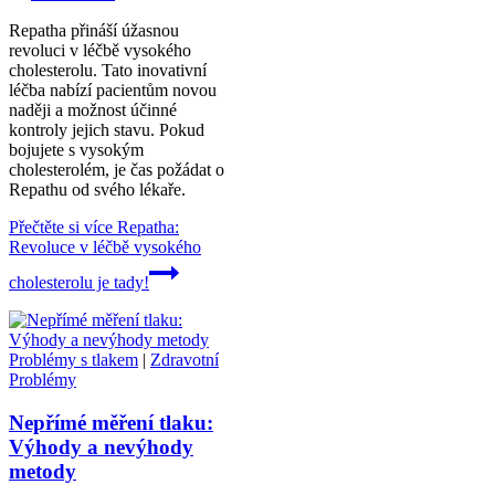
Repatha přináší úžasnou
revoluci v léčbě vysokého
cholesterolu. Tato inovativní
léčba nabízí pacientům novou
naději a možnost účinné
kontroly jejich stavu. Pokud
bojujete s vysokým
cholesterolém, je čas požádat o
Repathu od svého lékaře.
Přečtěte si více
Repatha:
Revoluce v léčbě vysokého
cholesterolu je tady!
Problémy s tlakem
|
Zdravotní
Problémy
Nepřímé měření tlaku:
Výhody a nevýhody
metody