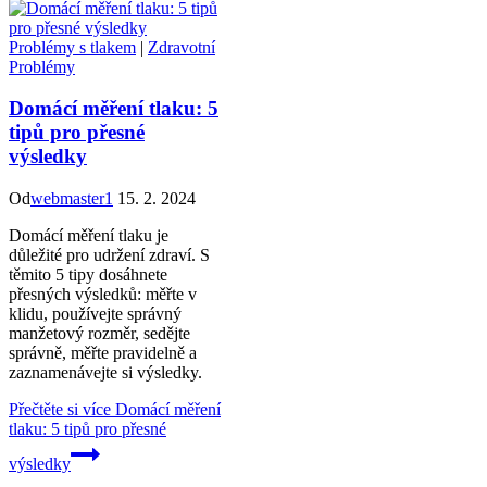
Problémy s tlakem
|
Zdravotní
Problémy
Domácí měření tlaku: 5
tipů pro přesné
výsledky
Od
webmaster1
15. 2. 2024
Domácí měření tlaku je
důležité pro udržení zdraví. S
těmito 5 tipy dosáhnete
přesných výsledků: měřte v
klidu, používejte správný
manžetový rozměr, sedějte
správně, měřte pravidelně a
zaznamenávejte si výsledky.
Přečtěte si více
Domácí měření
tlaku: 5 tipů pro přesné
výsledky