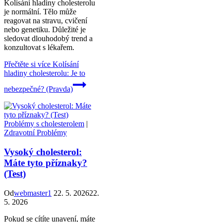
Kolísání hladiny cholesterolu
je normální. Tělo může
reagovat na stravu, cvičení
nebo genetiku. Důležité je
sledovat dlouhodobý trend a
konzultovat s lékařem.
Přečtěte si více
Kolísání
hladiny cholesterolu: Je to
nebezpečné? (Pravda)
Problémy s cholesterolem
|
Zdravotní Problémy
Vysoký cholesterol:
Máte tyto příznaky?
(Test)
Od
webmaster1
22. 5. 2026
22.
5. 2026
Pokud se cítíte unavení, máte