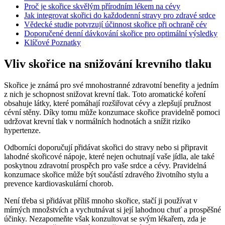
Proč je skořice skvělým přírodním lékem na cévy
Jak integrovat skořici do každodenní stravy pro zdravé srdce
Vědecké studie potvrzují účinnost skořice při ochraně cév
Doporučené denní dávkování skořice pro optimální výsledky
Klíčové Poznatky
Vliv skořice na snižování krevního tlaku
Skořice je známá pro své mnohostranné zdravotní benefity a jedním
z nich je schopnost snižovat krevní tlak. Toto aromatické koření
obsahuje látky, které pomáhají rozšiřovat cévy a zlepšují pružnost
cévní stěny. Díky tomu může konzumace skořice pravidelně pomoci
udržovat krevní tlak v normálních hodnotách a snížit riziko
hypertenze.
Odborníci doporučují přidávat skořici do stravy nebo si připravit
lahodné skořicové nápoje, které nejen ochutnají vaše jídla, ale také
poskytnou zdravotní prospěch pro vaše srdce a cévy. Pravidelná
konzumace skořice může být součástí zdravého životního stylu a
prevence kardiovaskulární chorob.
Není třeba si přidávat příliš mnoho skořice, stačí ji používat v
mírných množstvích a vychutnávat si její lahodnou chuť a prospěšné
účinky. Nezapomeňte však konzultovat se svým lékařem, zda je