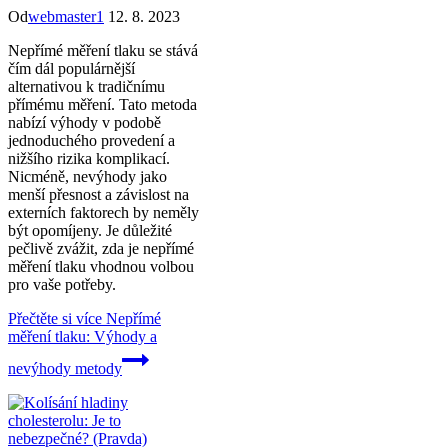
Od
webmaster1
12. 8. 2023
Nepřímé měření tlaku se stává
čím dál populárnější
alternativou k tradičnímu
přímému měření. Tato metoda
nabízí výhody v podobě
jednoduchého provedení a
nižšího rizika komplikací.
Nicméně, nevýhody jako
menší přesnost a závislost na
externích faktorech by neměly
být opomíjeny. Je důležité
pečlivě zvážit, zda je nepřímé
měření tlaku vhodnou volbou
pro vaše potřeby.
Přečtěte si více
Nepřímé
měření tlaku: Výhody a
nevýhody metody