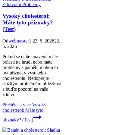
Zdravotní Problémy
Vysoký cholesterol:
Máte tyto příznaky?
(Test)
Od
webmaster1
22. 5. 2026
22.
5. 2026
Pokud se cítíte unavení, máte
bolesti na hrudi nebo máte
problémy s pamětí, mohou to
být příznaky vysokého
cholesterolu. Nedopřejte
složitým problémům příležitost
a buďte pozorní na vaše
zdraví.
Přečtěte si více
Vysoký
cholesterol: Máte tyto
příznaky? (Test)