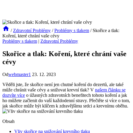
/
Zdravotní Problémy
/
Problémy s tlakem
/
Skořice a tlak:
Koření, které chrání vaše cévy
Problémy s tlakem
|
Zdravotní Problémy
Skořice a tlak: Koření, které chrání vaše
cévy
Od
webmaster1
23. 12. 2023
Věděli jste, že skořice není jen chutné koření do dezertů, ale také
může chránit vaše cévy a snižovat krevní tlak? V
našem článku se
dozvíte více
o úžasných zdravotních benefitech tohoto koření a jak
ho můžete začlenit do vaší každodenní stravy. Přečtěte si více o tom,
jak skořice může být klíčem k zdravějšímu srdci a krevnímu oběhu.
Obsah
Vliv skořice na snižování krevního tlaku