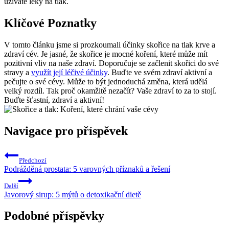
užíváte léky na tlak.
Klíčové Poznatky
V tomto článku jsme si prozkoumali účinky skořice na tlak krve a
zdraví cév. Je jasné, že skořice je mocné koření, které může mít
pozitivní vliv na naše zdraví. Doporučuje se začlenit skořici do své
stravy a
využít její léčivé účinky
. Buďte ve svém zdraví aktivní a
pečujte o své cévy. Může to být jednoduchá změna, která udělá
velký rozdíl. Tak proč okamžitě nezačít? Vaše zdraví to za to stojí.
Buďte šťastní, zdraví a aktivní!
Navigace pro příspěvek
Předchozí
Podrážděná prostata: 5 varovných příznaků a řešení
Další
Javorový sirup: 5 mýtů o detoxikační dietě
Podobné příspěvky