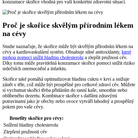
konzumace skořice vhodná pro vaši konkrétní zdravotní situaci.
Proč je skořice skvělým přírodním lékem
na cévy
Studie naznačuje, že skořice může být skvělým přírodním lékem na
cévy a kardiovaskulární systém. Obsahuje silné antioxidanty,
které
mohou pomoci snížit hladinu cholesterolu
a zlepšit pružnost cév.
Díky tomu může pravidelná konzumace skořice pomoci snížit riziko
srdečních onemocnění a infarktu.
Skořice také pomáhá optimalizovat hladinu cukru v krvi a snižuje
zánět v těle, což může být prospěšné pro celkové zdraví cév. Můžete
si vychutnat skořici třeba přidáním do ranní kaše, smoothie nebo
oblíbeného dezertu. Kombinace skořice s dalšími zdravými
potravinami jako je ořechy nebo ovoce vytváří lahodný a prospěšný
pokrm pro vaše cévy.
Benefity skořice pro cévy:
Snížení hladiny cholesterolu
Zlepšení pružnosti cév