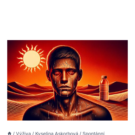
/
Výživa
/
Kyselina Askorbová
/
Spontánní