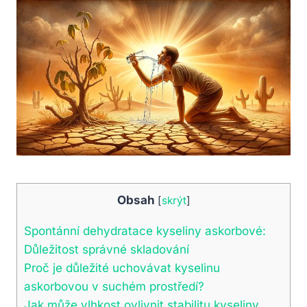
Obsah
[
skrýt
]
Spontánní dehydratace kyseliny askorbové:
Důležitost správné skladování
Proč je důležité uchovávat kyselinu
askorbovou v suchém prostředí?
Jak může vlhkost ovlivnit stabilitu kyseliny