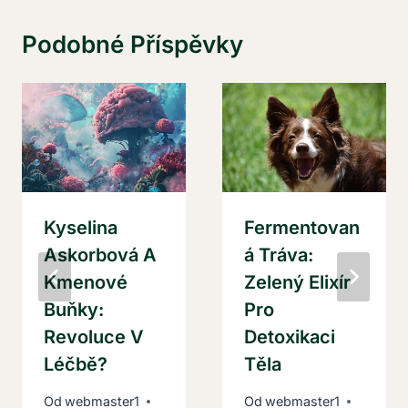
Podobné Příspěvky
Kyselina
Fermentovan
Askorbová A
Á Tráva:
Kmenové
Zelený Elixír
Buňky:
Pro
Revoluce V
Detoxikaci
Léčbě?
Těla
Od
webmaster1
Od
webmaster1