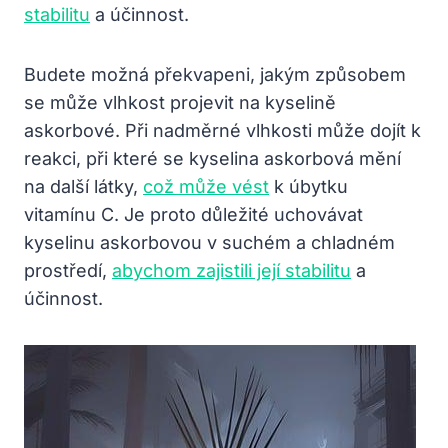
stabilitu
a účinnost.
Budete možná překvapeni, jakým způsobem
se může vlhkost projevit na kyselině
askorbové. Při nadměrné vlhkosti může dojít k
reakci, při které se kyselina askorbová mění
na další látky,
což může vést
k úbytku
vitamínu C. Je proto důležité uchovávat
kyselinu askorbovou v suchém a chladném
prostředí,
abychom zajistili její stabilitu
a
účinnost.