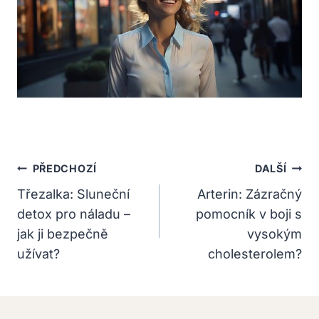
Navigace
PŘEDCHOZÍ
DALŠÍ
Pro
Třezalka: Sluneční
Arterin: Zázračný
detox pro náladu –
pomocník v boji s
Příspěvek
jak ji bezpečně
vysokým
užívat?
cholesterolem?