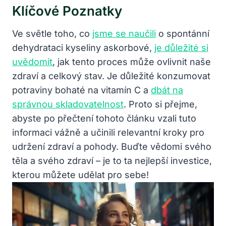
Klíčové Poznatky
Ve světle toho, co
jsme se naučili
o spontánní
dehydrataci kyseliny askorbové,
je důležité si
uvědomit
, jak tento proces může ovlivnit naše
zdraví a celkový stav. Je důležité konzumovat
potraviny bohaté na vitamín C a
dbát na
správnou skladovatelnost
. Proto si přejme,
abyste po přečtení tohoto článku vzali tuto
informaci vážně a učinili relevantní kroky pro
udržení zdraví a pohody. Buďte vědomi svého
těla a svého zdraví – je to ta nejlepší investice,
kterou můžete udělat pro sebe!