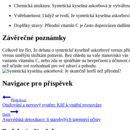
Chemická struktura: Syntetická kyselina askorbová je vytvářen
Vstřebatelnost: I když se tvrdí, že syntetická kyselina askorbová
Doplňky stravy: Přírodní vitamín C je často doprovázen dalšími
Závěrečné poznámky
Celkově lze říci, že debata o syntetické kyselině askorbové versus př
versus umělým složkám potravin. Bez ohledu na vaše stanovisko vás vy
variantu vitamínu C, nebo zda se spoléháte na bezpečnost a účinnost
než učiníte své rozhodnutí pro své zdraví a pohodu.
Navigace pro příspěvek
Předchozí
Otužování a nervový systém: Klíč k vnitřní rovnováze
Další
Ajurvédská detoxikace: 6 starobylých tajemství očisty