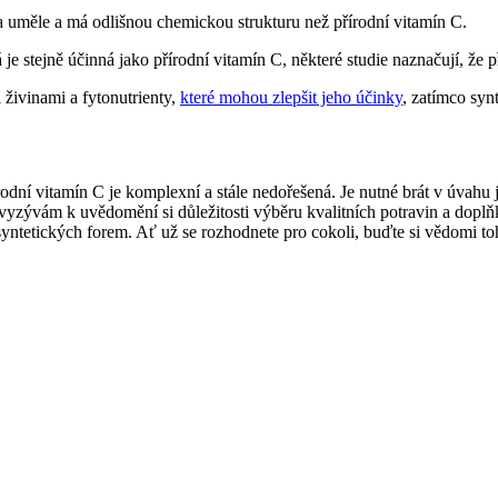
a uměle a má odlišnou chemickou strukturu než přírodní vitamín C.
 je stejně účinná jako přírodní vitamín C, některé studie naznačují, že p
 živinami a fytonutrienty,
které mohou zlepšit jeho účinky
, zatímco sy
írodní vitamín C je komplexní a stále nedořešená. Je nutné brát v úvahu 
zývám k uvědomění si důležitosti výběru kvalitních potravin a doplňků 
 syntetických forem. Ať už se rozhodnete pro cokoli, buďte si vědomi t