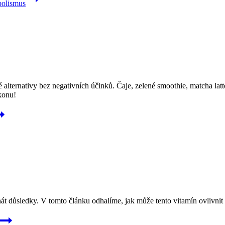
bolismus
vé alternativy bez negativních účinků. Čaje, zelené smoothie, matcha l
konu!
znát důsledky. V tomto článku odhalíme, jak může tento vitamín ovlivnit 