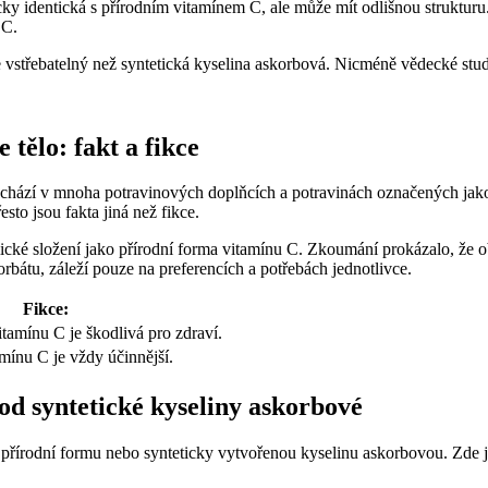
y identická s přírodním vitamínem C, ale může mít odlišnou strukturu. 
 C.
épe vstřebatelný než syntetická kyselina askorbová. Nicméně vědecké st
 tělo: fakt a fikce
nachází v mnoha potravinových doplňcích a potravinách označených jako
sto jsou fakta jiná než fikce.
ické složení jako přírodní forma vitamínu C. Zkoumání prokázalo, že ob
orbátu, záleží pouze na preferencích a potřebách jednotlivce.
Fikce:
itamínu C je škodlivá pro zdraví.
mínu C je vždy účinnější.
od syntetické kyseliny askorbové
it přírodní formu nebo synteticky vytvořenou kyselinu askorbovou. Zde 