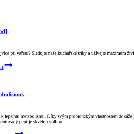
od]
jvíce při vaření? Sledujte naše kuchařské triky a užívejte maximum živi
od]
tabolismus
k lepšímu metabolismu. Díky svým probiotickým vlastnostem dokáže pod
entovaný pepř je skvělou volbou.