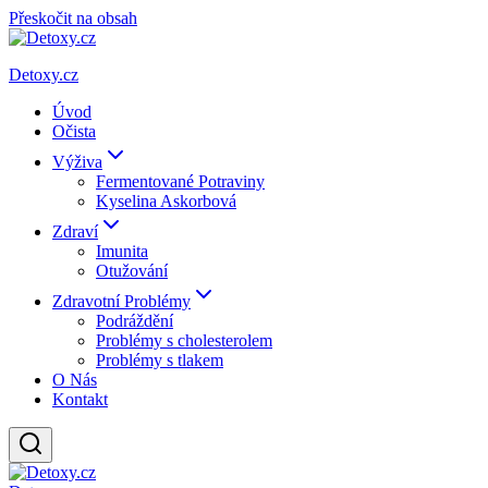
Přeskočit na obsah
Detoxy.cz
Úvod
Očista
Výživa
Fermentované Potraviny
Kyselina Askorbová
Zdraví
Imunita
Otužování
Zdravotní Problémy
Podráždění
Problémy s cholesterolem
Problémy s tlakem
O Nás
Kontakt