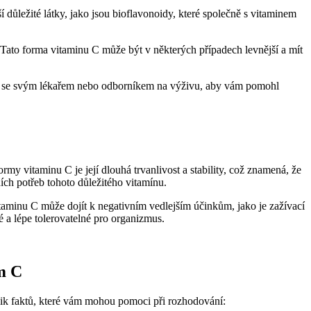
 důležité látky, jako jsou bioflavonoidy, které společně s vitaminem
 Tato forma vitaminu C může být v některých případech levnější a mít
ovat se svým lékařem nebo odborníkem na výživu, aby vám pomohl
rmy vitaminu C je její dlouhá trvanlivost a stability, což znamená, že
ních potřeb tohoto důležitého vitamínu.
taminu C může dojít k negativním vedlejším účinkům, jako je zažívací
é a lépe tolerovatelné pro organizmus.
m C
olik faktů, které vám mohou pomoci při rozhodování: