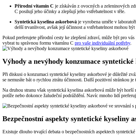
Přírodní vitamín C
je získáván z ovocných a zeleninových zdro
C posilují jeho účinky a zlepšují jeho vstřebatelnost v těle.
Syntetická kyselina askorbová
je vyrobena uměle v laboratoři
delší trvanlivost, avšak její účinnost a vstřebatelnost mohou být 
Pokud preferujete přírodní cesty ke zlepšení zdraví, může být pro v
vybrat tu správnou formu vitamínu C
pro vaše individuální potřeby
.
Výhody a nevýhody konzumace syntetické 
Při diskusi o konzumaci syntetické kyseliny askorbové je důležité zváž
se nemusíte bát o rychlou ztrátu účinnosti. Další pozitivní stránkou 
Na druhou stranu však syntetická kyselina askorbová může být horší 
potíže nebo dokonce žaludeční podráždění. Navíc mnoho lidí preferuje
Bezpečnostní aspekty syntetické kyseliny 
Existuje dlouho trvající debata o bezpečnostních aspektech syntetic