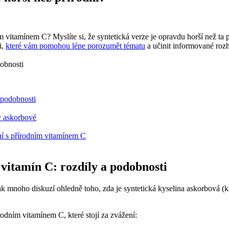
m vitamínem C? Myslíte si, že syntetická verze je opravdu horší než ta
i,
které vám pomohou lépe porozumět tématu
a učinit informované rozho
a podobnosti
ny askorbové
ní s přírodním vitamínem C
 vitamín C: rozdíly a podobnosti
však mnoho diskuzí ohledně toho, zda je syntetická kyselina askorbová 
rodním vitamínem C, které stojí za zvážení: