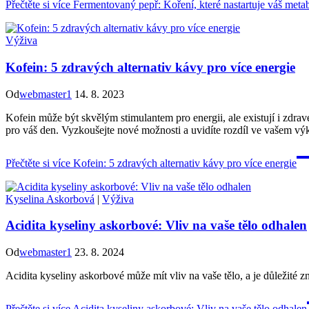
Přečtěte si více
Fermentovaný pepř: Koření, které nastartuje váš meta
Výživa
Kofein: 5 zdravých alternativ kávy pro více energie
Od
webmaster1
14. 8. 2023
Kofein může být skvělým stimulantem pro energii, ale existují i zdra
pro váš den. Vyzkoušejte nové možnosti a uvidíte rozdíl ve vašem vý
Přečtěte si více
Kofein: 5 zdravých alternativ kávy pro více energie
Kyselina Askorbová
|
Výživa
Acidita kyseliny askorbové: Vliv na vaše tělo odhalen
Od
webmaster1
23. 8. 2024
Acidita kyseliny askorbové může mít vliv na vaše tělo, a je důležité 
Přečtěte si více
Acidita kyseliny askorbové: Vliv na vaše tělo odhalen