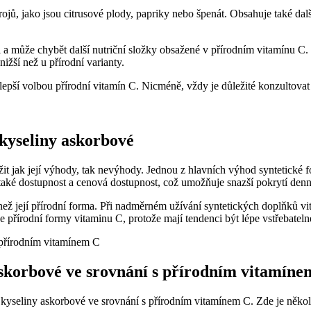
jů, jako jsou citrusové plody, papriky nebo špenát. Obsahuje také další
 a může chybět další nutriční složky obsažené v přírodním vitamínu C.
nižší než u přírodní varianty.
ás lepší volbou přírodní vitamín C. Nicméně, vždy je důležité konzult
kyseliny askorbové
it jak její výhody, tak nevýhody. Jednou z hlavních výhod syntetické fo
je také dostupnost a cenová dostupnost, což umožňuje snazší pokrytí den
než její přírodní forma. Při nadměrném užívání syntetických doplňků vi
 přírodní formy vitaminu C, protože mají tendenci být lépe vstřebateln
askorbové ve srovnání s přírodním vitamíne
ké kyseliny askorbové ve srovnání s přírodním vitamínem C. Zde je něk