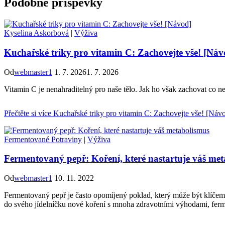
Podobné příspěvky
Kyselina Askorbová
|
Výživa
Kuchařské triky pro vitamin C: Zachovejte vše! [Náv
Od
webmaster1
1. 7. 2026
1. 7. 2026
Vitamin C je nenahraditelný pro naše tělo. Jak ho však zachovat co ne
Přečtěte si více
Kuchařské triky pro vitamin C: Zachovejte vše! [Náv
Fermentované Potraviny
|
Výživa
Fermentovaný pepř: Koření, které nastartuje váš me
Od
webmaster1
10. 11. 2022
Fermentovaný pepř je často opomíjený poklad, který může být klíčem 
do svého jídelníčku nové koření s mnoha zdravotními výhodami, ferm