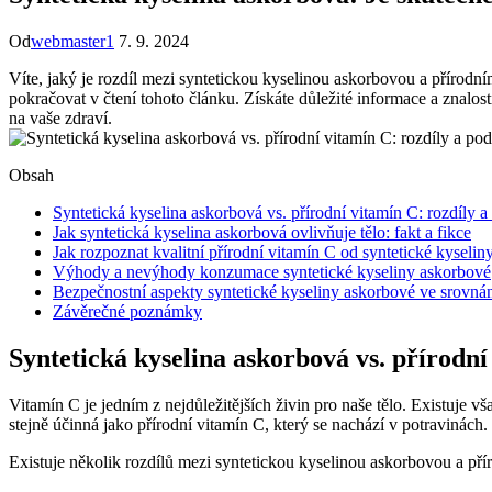
Od
webmaster1
7. 9. 2024
Víte, jaký je rozdíl mezi syntetickou kyselinou askorbovou a přírodní
pokračovat v čtení tohoto článku. Získáte důležité informace a znalost
na vaše zdraví.
Obsah
Syntetická kyselina askorbová vs. přírodní vitamín C: rozdíly 
Jak syntetická kyselina askorbová ovlivňuje tělo: fakt a fikce
Jak rozpoznat kvalitní přírodní vitamín C od syntetické kyseli
Výhody a nevýhody konzumace syntetické kyseliny askorbové
Bezpečnostní aspekty syntetické kyseliny askorbové ve srovná
Závěrečné poznámky
Syntetická kyselina askorbová vs. přírodní
Vitamín C je jedním z nejdůležitějších živin pro naše tělo. Existuje 
stejně účinná jako přírodní vitamín C, který se nachází v potravinách.
Existuje několik rozdílů mezi syntetickou kyselinou askorbovou a pří