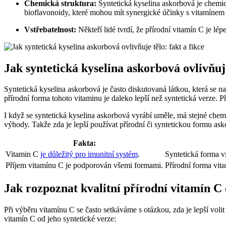
Chemická struktura:
Syntetická kyselina askorbová je chemick
bioflavonoidy, které mohou mít synergické účinky s vitamínem
Vstřebatelnost:
Někteří lidé tvrdí, že přírodní vitamín C je l
Jak syntetická kyselina askorbová ovlivňuje
Syntetická kyselina askorbová je často diskutovaná látkou, která se 
přírodní forma tohoto vitaminu je daleko lepší než syntetická verze. Pře
I když se syntetická kyselina askorbová vyrábí uměle, má stejné chem
výhody. Takže zda je lepší používat přírodní či syntetickou formu ask
Fakta:
Vitamin C
je důležitý pro imunitní systém
.
Syntetická forma v
Příjem vitamínu C je podporován všemi formami.
Přírodní forma vita
Jak rozpoznat kvalitní přírodní vitamín C 
Při výběru vitamínu C se často setkáváme s otázkou, zda je lepší vol
vitamín C od jeho syntetické verze: