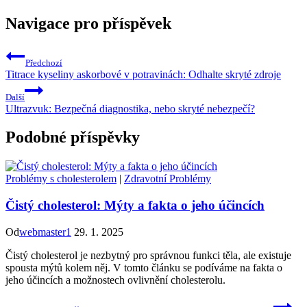
Navigace pro příspěvek
Předchozí
Titrace kyseliny askorbové v potravinách: Odhalte skryté zdroje
Další
Ultrazvuk: Bezpečná diagnostika, nebo skryté nebezpečí?
Podobné příspěvky
Problémy s cholesterolem
|
Zdravotní Problémy
Čistý cholesterol: Mýty a fakta o jeho účincích
Od
webmaster1
29. 1. 2025
Čistý cholesterol je nezbytný pro správnou funkci těla, ale existuje
spousta mýtů kolem něj. V tomto článku se podíváme na fakta o
jeho účincích a možnostech ovlivnění cholesterolu.