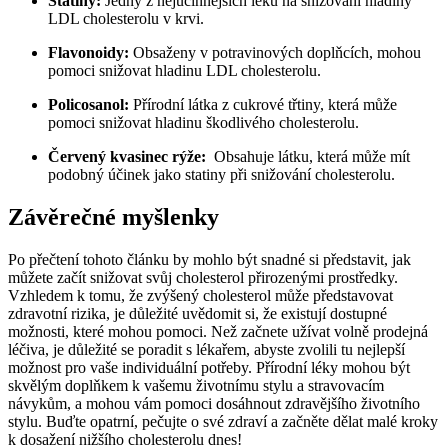
Statiny:
Jedny z⁣ nejúčinnějších léků na snižování hladiny
⁢LDL cholesterolu v krvi.
Flavonoidy:
Obsaženy v potravinových ​doplňcích, ⁣mohou‍
pomoci‍ snižovat hladinu ​LDL cholesterolu.
Policosanol:
Přírodní látka z cukrové třtiny,⁣ která může
pomoci snižovat hladinu škodlivého cholesterolu.
Červený kvasinec rýže:
⁢ Obsahuje látku,‍ která může mít
podobný účinek jako statiny⁤ při snižování cholesterolu.
Závěrečné myšlenky
Po přečtení tohoto⁤ článku by ‌mohlo​ být snadné si představit, jak
můžete začít snižovat svůj cholesterol přirozenými prostředky.
‍Vzhledem k⁤ tomu, že zvýšený cholesterol​ může představovat
‌zdravotní⁤ rizika, je důležité uvědomit⁤ si, že existují dostupné
možnosti, které mohou pomoci. Než začnete užívat volně prodejná
léčiva,‌ je⁢ důležité se poradit ⁢s lékařem, abyste⁣ zvolili ‌tu nejlepší⁢
možnost pro vaše ​individuální potřeby. Přírodní⁢ léky mohou být
skvělým doplňkem k vašemu životnímu ⁣stylu a stravovacím
návykům, a mohou vám pomoci⁤ dosáhnout zdravějšího⁣ životního
stylu. Buďte opatrní,‍ pečujte o své zdraví a ⁢začněte dělat ⁢malé kroky
k ⁤dosažení⁤ nižšího cholesterolu dnes!