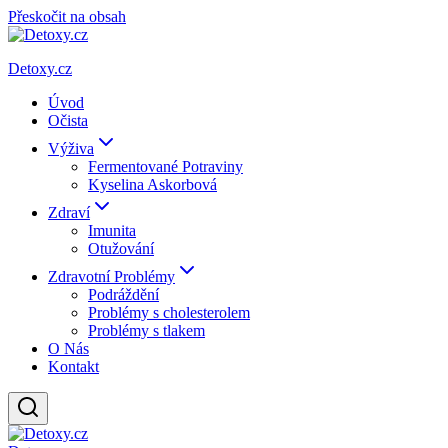
Přeskočit na obsah
Detoxy.cz
Úvod
Očista
Výživa
Fermentované Potraviny
Kyselina Askorbová
Zdraví
Imunita
Otužování
Zdravotní Problémy
Podráždění
Problémy s cholesterolem
Problémy s tlakem
O Nás
Kontakt