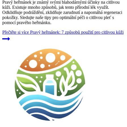
Pravý heřmánek je známý svými blahodárnými účinky na citlivou
kůži. Existuje mnoho způsobů, jak tento přírodní lék využít.
Odklidňuje podráždění, zklidňuje zarudnutí a napomáhá regeneraci
pokožky. Sledujte naše tipy pro optimální péči o citlivou pleť s
pomocí pravého heřmánku.
Přečtěte si více
Pravý heřmánek: 7 způsobů použití pro citlivou kůži