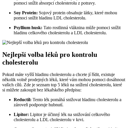
⁤pomoci snížit absorpci⁤ cholesterolu‍ z potravy.
Soy Protein:
‌Sojový‌ protein obsahuje⁢ látky, ‌které ⁢mohou
pomoci snížit⁤ hladinu ⁢LDL ‍cholesterolu.
Psyllium husk:
Tato rostlinná vláknina může pomoci snížit
hladinu celkového cholesterolu a LDL cholesterolu.
Nejlepší volba léků pro kontrolu⁣
cholesterolu
Pokud máte vyšší ⁢hladinu cholesterolu a chcete ⁢jí řídit, existuje
několik volně prodejných léků,⁤ které vám mohou ⁣pomoci dosáhnout
vašich ⁤cílů. Zde ⁢je seznam top⁢ 5‌ léků na snížení cholesterolu, ​které
si můžete zakoupit bez lékařského předpisu:
Reductil:
Tento lék ⁢pomáhá snižovat ​hladinu cholesterolu ‌a
zároveň podporuje ​hubnutí.
Lipitor:
⁣Lipitor ‍je‍ účinný lék na snižování celkového
cholesterolu‌ a LDL ⁢cholesterolu v krvi.