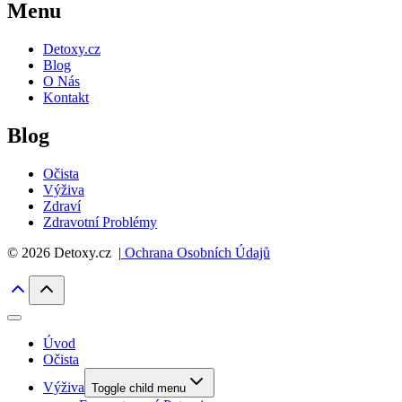
Menu
Detoxy.cz
Blog
O Nás
Kontakt
Blog
Očista
Výživa
Zdraví
Zdravotní Problémy
© 2026 Detoxy.cz |
Ochrana Osobních Údajů
Úvod
Očista
Výživa
Toggle child menu