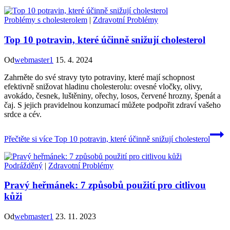
Problémy s cholesterolem
|
Zdravotní Problémy
Top 10 potravin, které účinně snižují cholesterol
Od
webmaster1
15. 4. 2024
Zahrněte do své stravy tyto potraviny, které mají schopnost
efektivně snižovat hladinu cholesterolu: ovesné vločky, olivy,
avokádo, česnek, luštěniny, ořechy, losos, červené hrozny, špenát a
čaj. S jejich pravidelnou konzumací můžete podpořit zdraví vašeho
srdce a cév.
Přečtěte si více
Top 10 potravin, které účinně snižují cholesterol
Podrážděný
|
Zdravotní Problémy
Pravý heřmánek: 7 způsobů použití pro citlivou
kůži
Od
webmaster1
23. 11. 2023