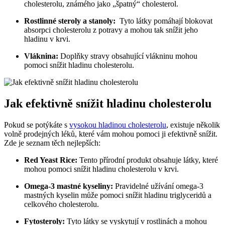
cholesterolu,⁢ známého ⁣jako „špatný“ cholesterol.
Rostlinné steroly⁤ a stanoly:
‍ Tyto ‌látky pomáhají ⁤blokovat
absorpci cholesterolu ‌z potravy a mohou ⁤tak snížit jeho
hladinu v krvi.
Vláknina:
Doplňky stravy obsahující vlákninu mohou
pomoci snížit hladinu cholesterolu.
Jak⁤ efektivně‌ snížit​ hladinu⁤ cholesterolu
Pokud⁣ se potýkáte⁢ s
vysokou hladinou cholesterolu
, existuje‍ několik
volně prodejných léků, které vám mohou⁣ pomoci ji efektivně snížit.
⁤Zde je seznam těch nejlepších:
Red Yeast Rice:
Tento přírodní produkt obsahuje látky, které
mohou pomoci ⁢snížit hladinu cholesterolu v krvi.
Omega-3⁤ mastné⁣ kyseliny:
Pravidelné ⁢užívání omega-3
mastných kyselin může pomoci snížit ⁣hladinu triglyceridů a‍
celkového ⁢cholesterolu.
Fytosteroly:
‌Tyto látky se vyskytují v rostlinách a mohou