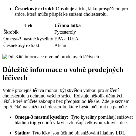
Česnekový extrakt:
Obsahuje‍ alicin, látku prospěšnou pro
‍srdce, ‌která může přispět ke snížení cholesterolu.
Lék
Účinná ⁢látka
Škrobík
Fytosteroly
Omega-3 ‌mastné kyseliny
EPA a⁣ DHA
Česnekový extrakt
Alicin
Důležité informace⁣ o volně prodejných
léčivech
Volně‍ prodejná‍ léčiva mohou být skvělou ‌volbou⁤ pro snížení
cholesterolu a ochranu vašeho srdce. Existuje několik účinných‌
léků, které můžete zakoupit bez předpisu od lékaře. ​Zde je seznam
top 5⁤ léků na ⁤snížení cholesterolu, které ​byste měli mít ⁤na‌ paměti:
Omega-3 mastné ⁤kyseliny:
⁤ Tyto kyseliny pomáhají snižovat
hladinu triglyceridů⁢ v‌ krvi a zlepšují celkovou zdraví srdce.
Statiny:
Tyto léky jsou ‍účinné při ‍snižování ‌hladiny LDL