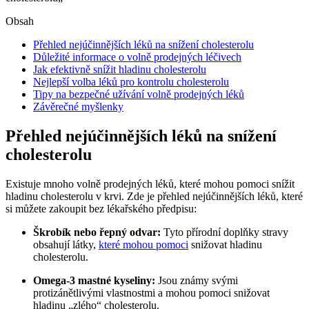
Obsah
Přehled ⁤nejúčinnějších léků na ⁤snížení cholesterolu
Důležité informace⁣ o volně prodejných léčivech
Jak⁤ efektivně‌ snížit​ hladinu⁤ cholesterolu
Nejlepší volba léků pro kontrolu⁣ cholesterolu
Tipy na bezpečné‌ užívání‌ volně ⁣prodejných léků
Závěrečné myšlenky
Přehled ⁤nejúčinnějších léků na ⁤snížení
cholesterolu
Existuje mnoho⁣ volně prodejných léků, které ⁤mohou ​pomoci snížit
hladinu⁣ cholesterolu v ⁢krvi.⁣ Zde je přehled nejúčinnějších‍ léků, které⁢
si můžete zakoupit bez ⁣lékařského předpisu:
Škrobík nebo řepný odvar:
Tyto přírodní⁢ doplňky ‍stravy‍
obsahují látky,
které mohou pomoci
⁢snižovat hladinu
⁣cholesterolu.
Omega-3 mastné kyseliny:
⁢Jsou známy svými
protizánětlivými vlastnostmi a ⁤mohou pomoci snižovat⁢
hladinu „zlého“⁢ cholesterolu.