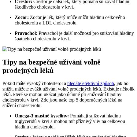
Crestor:
Crestor je další lék, který pomáhá snižovat hladinu
⁣škodlivého cholesterolu v krvi.
Zocor:
Zocor je lék, který může snížit hladinu celkového
cholesterolu a LDL cholesterolu.
Pravachol:
Pravachol je ‍další možností‌ pro snižování hladiny
špatného cholesterolu v krvi.
Tipy na bezpečné‌ užívání‌ volně
⁣prodejných léků
Pokud máte vysoký ⁢cholesterol‍ a
hledáte efektivní způsob
, jak ho
snížit, můžete⁢ zvážit užívání ⁢volně‌ prodejných léků. ​Existuje několik
léků, které se mohou ukázat jako ⁣účinné ⁣při ‍snižování hladiny
cholesterolu v krvi. ‍Zde jsou ‌naše top 5‍ doporučených léků ⁤na
snížení cholesterolu:
Omega-3 mastné kyseliny:
Pomáhají snižovat hladinu
triglyceridů v krvi a mohou ⁤mít⁢ příznivý vliv na celkovou
hladinu‍ cholesterolu.