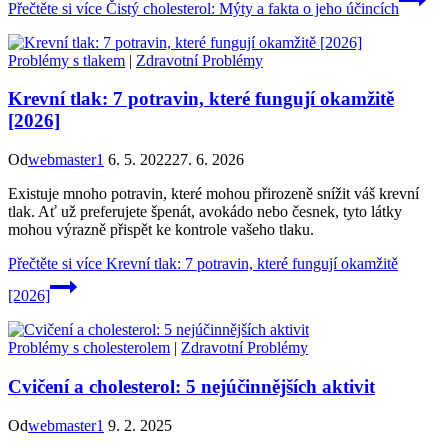
Přečtěte si více
Čistý cholesterol: Mýty a fakta o jeho účincích
Problémy s tlakem
|
Zdravotní Problémy
Krevní tlak: 7 potravin, které fungují okamžitě
[2026]
Od
webmaster1
6. 5. 2022
27. 6. 2026
Existuje mnoho potravin, které mohou přirozeně snížit váš krevní
tlak. Ať už preferujete špenát, avokádo nebo česnek, tyto látky
mohou výrazně přispět ke kontrole vašeho tlaku.
Přečtěte si více
Krevní tlak: 7 potravin, které fungují okamžitě
[2026]
Problémy s cholesterolem
|
Zdravotní Problémy
Cvičení a cholesterol: 5 nejúčinnějších aktivit
Od
webmaster1
9. 2. 2025