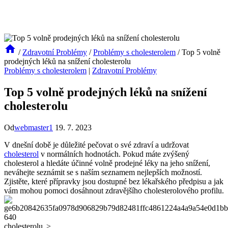
/
Zdravotní Problémy
/
Problémy s cholesterolem
/
Top 5 volně
prodejných léků na snížení cholesterolu
Problémy s cholesterolem
|
Zdravotní Problémy
Top 5 volně prodejných léků na snížení
cholesterolu
Od
webmaster1
19. 7. 2023
V dnešní době je​ důležité pečovat​ o své ⁤zdraví a udržovat
cholesterol
‍v​ normálních hodnotách. Pokud ​máte zvýšený
cholesterol a hledáte účinné volně prodejné léky na ⁢jeho snížení,
neváhejte⁤ seznámit se s naším ‌seznamem nejlepších možností.
Zjistěte, ⁣které⁤ přípravky jsou⁤ dostupné bez lékařského předpisu a​ jak
vám⁢ mohou pomoci ⁤dosáhnout zdravějšího⁤ cholesterolového profilu.
cholesterolu„>