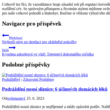
Celkově lze říci, že vazodilatace hraje zásadní roli při regulaci krev
rozšíření cév. Se správným přístupem a životním stylem můžeme ovliv
pro naše celkové pohodlí a blahobyt. Buďme si vědomi výhod této důl
Navigace pro příspěvek
Předchozí
Nejlepší oleje po depilaci pro zklidnění pokožky
Další
Kyselina askorbová ve víně: Tajemství dokonalého ročníku
Podobné příspěvky
Podrážděný
|
Zdravotní Problémy
Podráždění nosní sliznice: 6 účinných domácích léků
Od
webmaster1
25. 6. 2023
Podráždění nosní sliznice je nepříjemné a může způsobit potíže. Naště