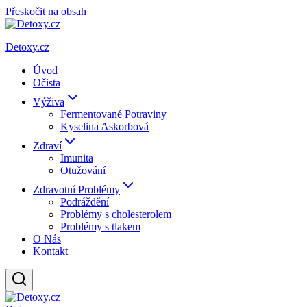
Přeskočit na obsah
Detoxy.cz
Úvod
Očista
Výživa
Fermentované Potraviny
Kyselina Askorbová
Zdraví
Imunita
Otužování
Zdravotní Problémy
Podráždění
Problémy s cholesterolem
Problémy s tlakem
O Nás
Kontakt