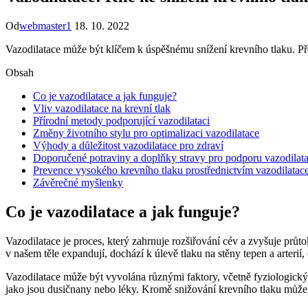
Od
webmaster1
18. 10. 2022
Vazodilatace může být klíčem k úspěšnému snížení krevního tlaku. Př
Obsah
Co je vazodilatace a jak funguje?
Vliv vazodilatace na krevní tlak
Přírodní metody podporující vazodilataci
Změny životního stylu pro optimalizaci vazodilatace
Výhody a důležitost vazodilatace pro zdraví
Doporučené potraviny a doplňky stravy pro podporu vazodilat
Prevence vysokého krevního tlaku prostřednictvím vazodilatac
Závěrečné myšlenky
Co je vazodilatace a jak funguje?
Vazodilatace je proces, který zahrnuje rozšiřování cév a zvyšuje průt
v našem těle expandují, dochází k úlevě tlaku na stěny tepen a arterií
Vazodilatace může být vyvolána různými faktory, včetně fyziologick
jako jsou dusičnany nebo léky. Kromě snižování krevního tlaku může va