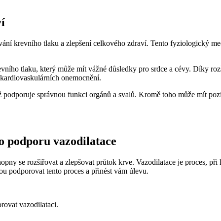
í
žování krevního tlaku a zlepšení celkového zdraví. Tento fyziologický 
evního tlaku, který může mít vážné důsledky pro srdce a cévy. Díky rozš
h kardiovaskulárních onemocnění.
ož podporuje správnou funkci orgánů a svalů. Kromě toho může mít pozit
o podporu vazodilatace
hopny se rozšiřovat a zlepšovat průtok krve. Vazodilatace je proces, při 
hou podporovat tento proces a přinést vám úlevu.
ovat vazodilataci.