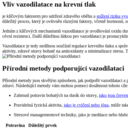
Vliv vazodilatace na krevní tlak
je klíčovým faktorem pro udržení zdravého oběhu a
snížení rizika vy
důležitý proces, který je ovlivněn různými faktory, včetně hormonů, 
Jedním z klíčových mechanismů vazodilatace je uvolňování oxidu dusna
cévní rezistenci. Další důležitou látkou pro vazodilataci je prostacyk
Vazodilatace je tedy nedílnou součástí regulace krevního tlaku a sp
aktivity, zdravé stravy bohaté na antioxidanty a minimalizace stresu
Přírodní metody podporující vazodilataci
Přírodní metody jsou skvělým způsobem, jak podpořit vazodilataci a po
zdraví. Následující metody vám mohou pomoci dosáhnout tohoto cíle
Zahrnutí potravin bohatých na dusík do stravy,
jako jsou červe
Pravidelná fyzická aktivita,
jako je cvičení nebo jóga
, může také
Stresové managementové techniky, jako je meditace nebo hlubok
Potravina
Důležitý prvek