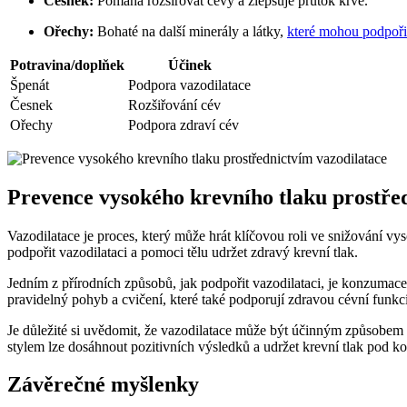
Česnek:
Pomáhá rozšiřovat cévy a zlepšuje průtok krve.
Ořechy:
Bohaté na další minerály a látky,
které mohou podpořit
Potravina/doplňek
Účinek
Špenát
Podpora vazodilatace
Česnek
Rozšiřování cév
Ořechy
Podpora zdraví cév
Prevence vysokého krevního tlaku prostře
Vazodilatace je proces, který může hrát klíčovou roli ve snižování vy
podpořit vazodilataci a pomoci tělu udržet zdravý krevní tlak.
Jedním z přírodních způsobů, jak podpořit vazodilataci, je konzumace 
pravidelný pohyb a cvičení, které také podporují zdravou cévní funkci
Je důležité si uvědomit, že vazodilatace může být účinným způsobem
stylem lze dosáhnout pozitivních výsledků a udržet krevní tlak pod ko
Závěrečné myšlenky