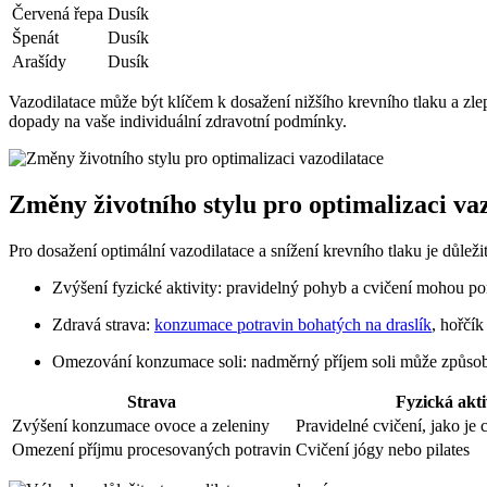
Červená řepa
Dusík
Špenát
Dusík
Arašídy
Dusík
Vazodilatace může být klíčem k dosažení nižšího krevního tlaku a zle
dopady na vaše individuální zdravotní podmínky.
Změny životního stylu pro optimalizaci va
Pro dosažení optimální vazodilatace a snížení krevního tlaku je důle
Zvýšení fyzické aktivity: pravidelný pohyb a cvičení mohou pom
Zdravá strava:
konzumace potravin bohatých na draslík
, hořčí
Omezování konzumace soli: nadměrný příjem soli může způsob
Strava
Fyzická akti
Zvýšení konzumace ovoce a zeleniny
Pravidelné cvičení, jako je
Omezení příjmu procesovaných potravin
Cvičení jógy nebo pilates