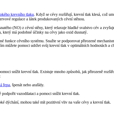
sokého krevního tlaku
. Když se cévy rozšiřují, krevní tlak klesá, což u
nervové regulace a látek produkovaných cévní stěnou.
tého (NO) z cévní stěny, který relaxuje hladké svalstvo cév a zvyšuje 
lin, který má podobné účinky na cévy jako oxid dusnatý.
rávné funkce cévního systému. Snažte se podporovat přirozené mechanis
. Tím můžete pomoci udržet svůj krevní tlak v optimálních hodnotách a
moci snížit krevní tlak. Existuje mnoho způsobů, jak přirozeně rozšiřov
:
ná řepa
, špenát nebo arašídy.
 podpořit vazodilataci a pomoci snížit krevní tlak.
é dýchání, mohou také mít pozitivní vliv na vaše cévy a krevní tlak.