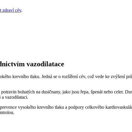
 zdraví cév
.
dnictvím vazodilatace
sokého krevního tlaku. Jedná se o rozšíření cév, což vede ke zvýšení prů
potravin bohatých na dusičnany, jako jsou řepa, špenát nebo celer. Dus
 a vazodilataci.
 prevence vysokého krevního tlaku a podpory celkového kardiovaskulár
ntrolou.