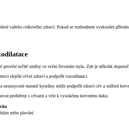
pšení vašeho celkového zdraví. Pokud se rozhodnete vyzkoušet přírodní 
zodilatace
žité provést určité změny ve svém životním stylu. Zde je několik dopor
oci zlepšit cévní zdraví a podpořit vazodilataci.
k a nenasycené mastné kyseliny může podpořit zdraví cév a snížení krev
ovat problémy s cévami a vést k vysokému krevnímu tlaku.
vita
 chůze nebo plavání