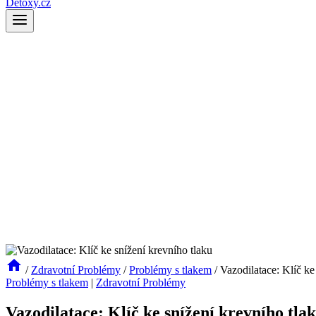
Detoxy.cz
/
Zdravotní Problémy
/
Problémy s tlakem
/
Vazodilatace: Klíč ke
Problémy s tlakem
|
Zdravotní Problémy
Vazodilatace: Klíč ke snížení krevního tla