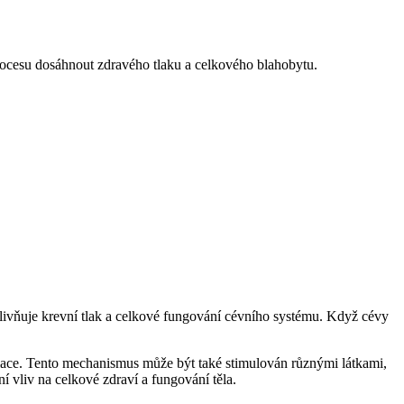
procesu dosáhnout zdravého tlaku a celkového blahobytu.
ovlivňuje krevní tlak a celkové fungování cévního systému. Když cévy
lace. Tento mechanismus může být také stimulován různými látkami,
í vliv na celkové zdraví a fungování těla.