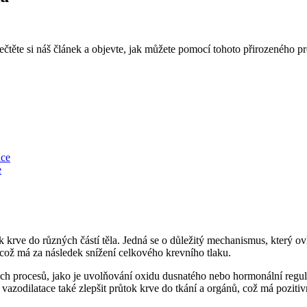
ečtěte si náš článek a objevte, jak můžete pomocí tohoto přirozeného 
ace
e
ok krve do různých částí těla. Jedná se o důležitý mechanismus, který 
, což má za následek snížení celkového krevního tlaku.
ých procesů, jako je uvolňování oxidu dusnatého nebo hormonální regu
zodilatace také zlepšit průtok krve do tkání a orgánů, což má pozitivn