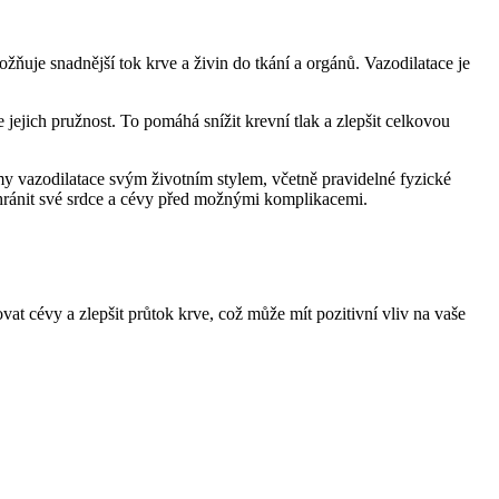
možňuje snadnější tok krve a živin do tkání a orgánů. Vazodilatace je
jejich pružnost. To pomáhá snížit krevní tlak a zlepšit celkovou
my vazodilatace svým životním stylem, včetně pravidelné fyzické
 chránit své srdce a cévy před možnými komplikacemi.
at cévy a zlepšit průtok krve, což může mít pozitivní vliv na vaše