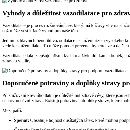
Výhody a důležitost vazodilatace pro zdrav
Vazodilatace je proces rozšiřování cév, který má klíčový vliv na sni
což může vést k řadě výhod pro naše tělo.
Jedním z hlavních benefitů vazodilatace je snížení rizika vysokého kr
vede ke snížení tlaku. To může pomoci prevenci hypertenze a dalšíc
Vazodilatace také zlepšuje přísun kyslíku a živin do tkání a buněk, c
zdraví a vitality.
Doporučené potraviny a doplňky stravy pr
Při snižování krevního tlaku je důležité mít zdravé cévy, které jsou sc
celkovou cévní zdraví. Existují potraviny a doplňky stravy, které mo
Mezi patří:
Špenát:
Obsahuje hojnost dusíkatých látek, které mohou podpor