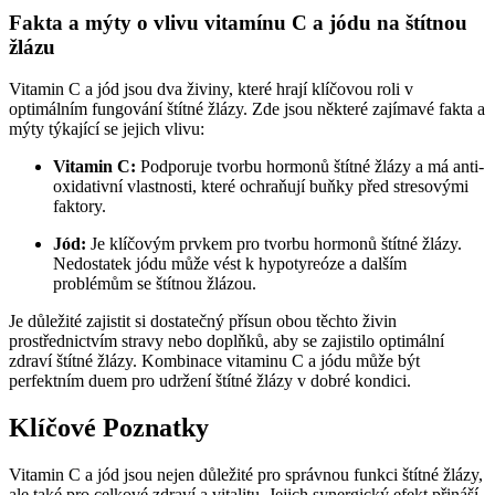
Fakta a mýty o vlivu vitamínu C a jódu na štítnou
žlázu
Vitamin C a jód jsou dva živiny, které hrají klíčovou roli v
optimálním fungování štítné žlázy. Zde jsou některé zajímavé fakta a
mýty týkající se jejich vlivu:
Vitamin C:
Podporuje tvorbu hormonů štítné žlázy a má anti-
oxidativní vlastnosti, které ochraňují buňky před stresovými
faktory.
Jód:
Je klíčovým prvkem pro tvorbu hormonů štítné žlázy.
Nedostatek jódu může vést k hypotyreóze a dalším
problémům se štítnou žlázou.
Je důležité zajistit si dostatečný přísun obou těchto živin
prostřednictvím stravy nebo doplňků, aby se zajistilo optimální
zdraví štítné žlázy. Kombinace vitaminu C a jódu může být
perfektním duem pro udržení štítné žlázy v dobré kondici.
Klíčové Poznatky
Vitamin C a jód jsou nejen důležité pro správnou funkci štítné žlázy,
ale také pro celkové zdraví a vitalitu. Jejich synergický efekt přináší