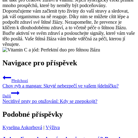
mnoho prospěchů, které by neměly být podceňovány.
Doporučujeme vám začlenit tyto živiny do vaší stravy a sledovat,
jak váš organismus na ně reaguje. Díky nim se můžete cítit lépe a
podpořit zdraví své štítné žlázy. Nezapomeňte, že prevence je
klíčem k dlouhodobému zdraví, a to včetně péče o štítnou žlázu.
Buďte aktivní ve svém zdraví a poslouchejte signály, které vám vaše
tělo posílá. Vaše štítná žláza vám bude vděčná za péči, kterou jí
věnujete.
Navigace pro příspěvek
Předchozí
Chov ryb a mangan: Skryté nebezpečí ve vašem jídelníčku?
Další
Necitlivé prsty po otužování: Kdy se znepokojit?
Podobné příspěvky
Kyselina Askorbová
|
Výživa