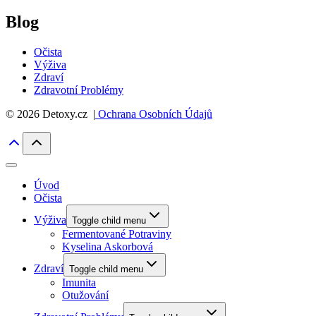
Blog
Očista
Výživa
Zdraví
Zdravotní Problémy
© 2026 Detoxy.cz |
Ochrana Osobních Údajů
Úvod
Očista
Výživa
Toggle child menu
Fermentované Potraviny
Kyselina Askorbová
Zdraví
Toggle child menu
Imunita
Otužování