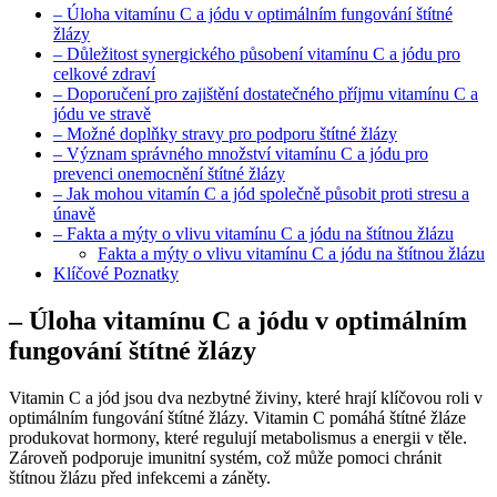
– Úloha vitamínu C a jódu v optimálním fungování štítné
žlázy
– Důležitost synergického působení vitamínu C a jódu pro
celkové zdraví
– Doporučení pro zajištění dostatečného příjmu vitamínu C a
jódu ve stravě
– Možné doplňky stravy pro podporu štítné žlázy
– Význam správného množství vitamínu C a jódu pro
prevenci onemocnění štítné žlázy
– Jak mohou vitamín C a jód společně působit proti stresu a
únavě
– Fakta a mýty o vlivu vitamínu C a jódu na štítnou žlázu
Fakta a mýty o vlivu vitamínu C a jódu na štítnou žlázu
Klíčové Poznatky
– Úloha vitamínu C a jódu v optimálním
fungování štítné žlázy
Vitamin C a jód jsou dva nezbytné živiny, které hrají klíčovou roli v
optimálním fungování štítné žlázy. Vitamin C pomáhá štítné žláze
produkovat hormony, které regulují metabolismus a energii v těle.
Zároveň podporuje imunitní systém, což může pomoci chránit
štítnou žlázu před infekcemi a záněty.