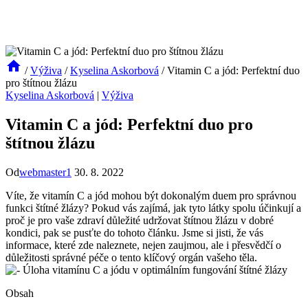
/
Výživa
/
Kyselina Askorbová
/
Vitamin C a jód: Perfektní duo
pro štítnou žlázu
Kyselina Askorbová
|
Výživa
Vitamin C a jód: Perfektní duo pro
štítnou žlázu
Od
webmaster1
30. 8. 2022
Víte, že vitamín C a jód mohou být dokonalým duem pro správnou
funkci štítné žlázy? Pokud vás zajímá, jak tyto látky spolu účinkují a
proč je pro vaše zdraví důležité udržovat štítnou žlázu v dobré
kondici, pak se pusťte do tohoto článku. Jsme si jisti, že vás
informace, které zde naleznete, nejen zaujmou, ale i přesvědčí o
důležitosti správné péče o tento klíčový orgán vašeho těla.
Obsah