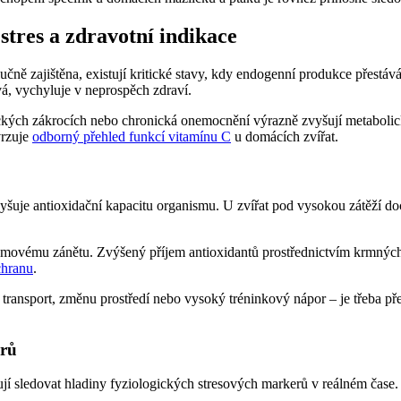
tres a zdravotní indikace
čně zajištěna, existují kritické stavy, kdy endogenní produkce přestáv
vá, vychyluje v neprospěch zdraví.
kých zákrocích nebo chronická onemocnění výrazně zvyšují metabolické
vrzuje
odborný přehled funkcí vitamínu C
u domácích zvířat.
evyšuje antioxidační kapacitu organismu. U zvířat pod vysokou zátěží d
ystémovému zánětu. Zvýšený příjem antioxidantů prostřednictvím krmnýc
chranu
.
 transport, změnu prostředí nebo vysoký tréninkový nápor – je třeba p
erů
í sledovat hladiny fyziologických stresových markerů v reálném čase. 