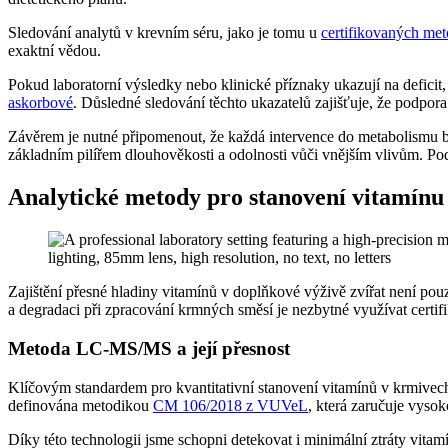
Sledování analytů v krevním séru, jako je tomu u
certifikovaných met
exaktní vědou.
Pokud laboratorní výsledky nebo klinické příznaky ukazují na deficit,
askorbové
. Důsledné sledování těchto ukazatelů zajišťuje, že podpora 
Závěrem je nutné připomenout, že každá intervence do metabolismu 
základním pilířem dlouhověkosti a odolnosti vůči vnějším vlivům. Pod
Analytické metody pro stanovení vitamínu
Zajištění přesné hladiny vitamínů v doplňkové výživě zvířat není pou
a degradaci při zpracování krmných směsí je nezbytné využívat certifi
Metoda LC-MS/MS a její přesnost
Klíčovým standardem pro kvantitativní stanovení vitamínů v krmivech
definována metodikou
CM 106/2018 z VUVeL
, která zaručuje vysoko
Díky této technologii jsme schopni detekovat i minimální ztráty vit