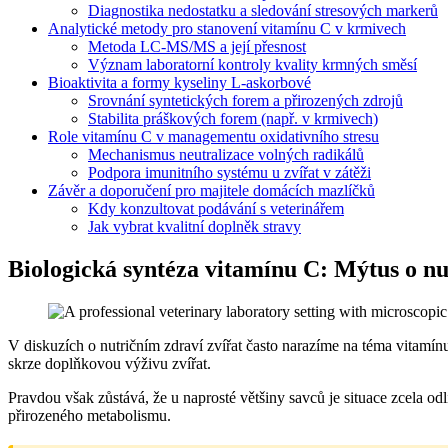
Diagnostika nedostatku a sledování stresových markerů
Analytické metody pro stanovení vitamínu C v krmivech
Metoda LC-MS/MS a její přesnost
Význam laboratorní kontroly kvality krmných směsí
Bioaktivita a formy kyseliny L-askorbové
Srovnání syntetických forem a přirozených zdrojů
Stabilita práškových forem (např. v krmivech)
Role vitamínu C v managementu oxidativního stresu
Mechanismus neutralizace volných radikálů
Podpora imunitního systému u zvířat v zátěži
Závěr a doporučení pro majitele domácích mazlíčků
Kdy konzultovat podávání s veterinářem
Jak vybrat kvalitní doplněk stravy
Biologická syntéza vitamínu C: Mýtus o nu
V diskuzích o nutričním zdraví zvířat často narazíme na téma vitamínu 
skrze doplňkovou výživu zvířat.
Pravdou však zůstává, že u naprosté většiny savců je situace zcela odl
přirozeného metabolismu.