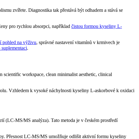
lismu zvířete. Diagnostika tak přestává být odhadem a stává se
rženy pro rychlou absorpci, například
čistou formou kyseliny L-
í pohled na výživu
, správné nastavení vitamínů v krmivech je
 suplementaci
.
ntrolu. Vzhledem k vysoké náchylnosti kyseliny L-askorbové k oxidaci
trií (LC-MS/MS analýza). Tato metoda je v českém prostředí
roby. Přesnost LC-MS/MS umožňuje odlišit aktivní formu kyseliny