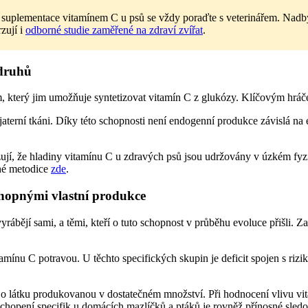
 suplementace vitamínem C u psů se vždy poraďte s veterinářem. Nadb
zují i
odborné studie zaměřené na zdraví zvířat
.
 druhů
em, který jim umožňuje syntetizovat vitamín C z glukózy. Klíčovým hr
rní tkáni. Díky této schopnosti není endogenní produkce závislá na ext
ují, že hladiny vitamínu C u zdravých psů jsou udržovány v úzkém fyz
rné metodice
zde
.
chopnými vlastní produkce
C vyrábějí sami, a těmi, kteří o tuto schopnost v průběhu evoluce přišli.
amínu C potravou. U těchto specifických skupin je deficit spojen s riz
e o látku produkovanou v dostatečném množství. Při hodnocení vlivu vi
ochopení specifik u domácích mazlíčků a ptáků je rovněž přínosné sled