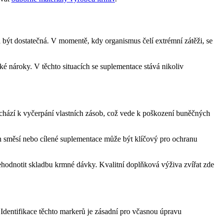
á být dostatečná. V momentě, kdy organismus čelí extrémní zátěži, se
 nároky. V těchto situacích se suplementace stává nikoliv
ochází k vyčerpání vlastních zásob, což vede k poškození buněčných
h směsí nebo cílené suplementace může být klíčový pro ochranu
řehodnotit skladbu krmné dávky. Kvalitní doplňková výživa zvířat zde
Identifikace těchto markerů je zásadní pro včasnou úpravu