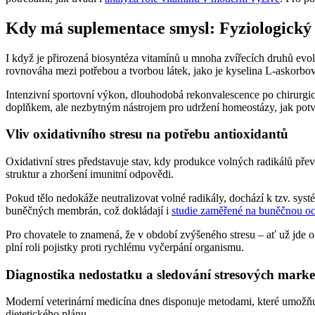
Kdy má suplementace smysl: Fyziologický s
I když je přirozená biosyntéza vitamínů u mnoha zvířecích druhů evolu
rovnováha mezi potřebou a tvorbou látek, jako je kyselina L-askorbo
Intenzivní sportovní výkon, dlouhodobá rekonvalescence po chirurgic
doplňkem, ale nezbytným nástrojem pro udržení homeostázy, jak pot
Vliv oxidativního stresu na potřebu antioxidantů
Oxidativní stres představuje stav, kdy produkce volných radikálů př
struktur a zhoršení imunitní odpovědi.
Pokud tělo nedokáže neutralizovat volné radikály, dochází k tzv. s
buněčných membrán, což dokládají i
studie zaměřené na buněčnou o
Pro chovatele to znamená, že v období zvýšeného stresu – ať už jde o
plní roli pojistky proti rychlému vyčerpání organismu.
Diagnostika nedostatku a sledování stresových mark
Moderní veterinární medicína dnes disponuje metodami, které umožňuj
dietetického plánu.