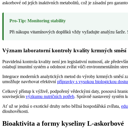
askorbové od jejích inaktivních metabolitů, což je zásadní pro garan
Pro-Tip: Monitoring stability
Při nákupu vitamínových doplňků vždy vyžadujte analýzu šarže. Sta
Význam laboratorní kontroly kvality krmných směsí
Pravidelná kontrola kvality není jen legislativní nutností, ale přede
oslabují imunitní systém a odolnost zvířat vůči environmentálním stre
Integrace moderních analytických metod do výroby krmných směsí zajiš
umožňuje navrhovat efektivní
přípravky s vysokou biologickou dostu
Celkový přístup k výživě, podpořený vědeckými daty, posouvá hranic
souvisejícím
výzkumu nutričních potřeb
. Správně nastavený systém ko
Ať už se jedná o exotické druhy nebo běžná hospodářská zvířata,
edu
dlouhověkosti.
Bioaktivita a formy kyseliny L-askorbové