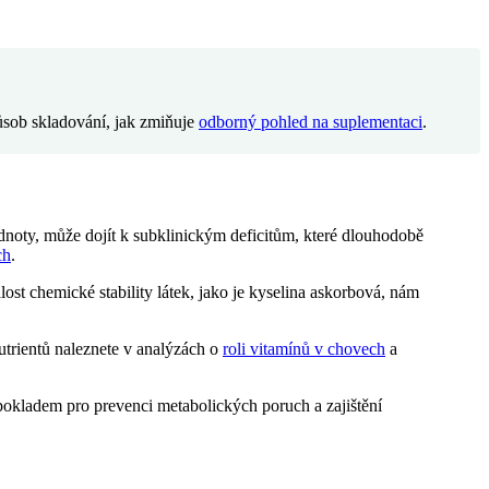
působ skladování, jak zmiňuje
odborný pohled na suplementaci
.
hodnoty, může dojít k subklinickým deficitům, které dlouhodobě
ch
.
st chemické stability látek, jako je kyselina askorbová, nám
utrientů naleznete v analýzách o
roli vitamínů v chovech
a
okladem pro prevenci metabolických poruch a zajištění