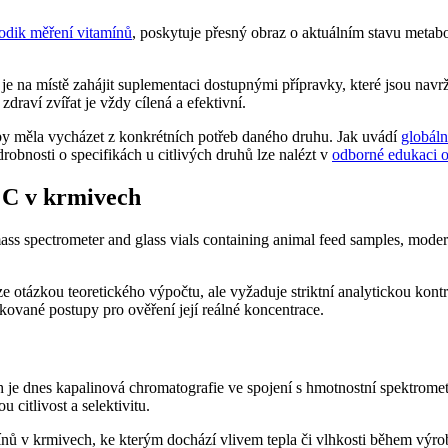
odik měření vitamínů
, poskytuje přesný obraz o aktuálním stavu metabo
 je na místě zahájit suplementaci dostupnými přípravky, které jsou nav
zdraví zvířat je vždy cílená a efektivní.
by měla vycházet z konkrétních potřeb daného druhu. Jak uvádí
globáln
robnosti o specifikách u citlivých druhů lze nalézt v
odborné edukaci o
 C v krmivech
ze otázkou teoretického výpočtu, ale vyžaduje striktní analytickou ko
kované postupy pro ověření její reálné koncentrace.
 je dnes kapalinová chromatografie ve spojení s hmotnostní spektrome
u citlivost a selektivitu.
amínů v krmivech, ke kterým dochází vlivem tepla či vlhkosti během vý