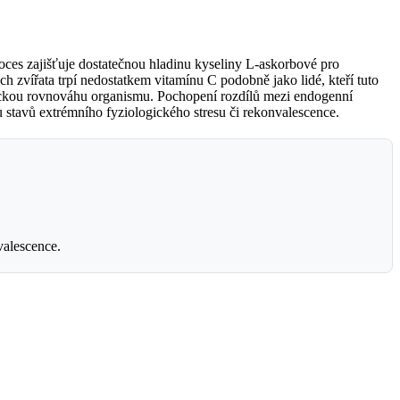
roces zajišťuje dostatečnou hladinu kyseliny L-askorbové pro
h zvířata trpí nedostatkem vitamínu C podobně jako lidé, kteří tuto
olickou rovnováhu organismu. Pochopení rozdílů mezi endogenní
u stavů extrémního fyziologického stresu či rekonvalescence.
valescence.