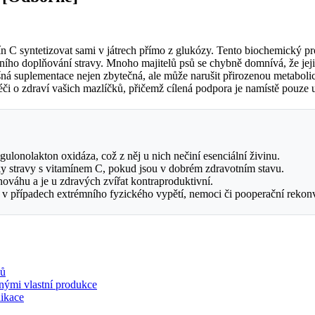
mín C syntetizovat sami v játrech přímo z glukózy. Tento biochemický p
ního doplňování stravy. Mnoho majitelů psů se chybně domnívá, že jejic
lošná suplementace nejen zbytečná, ale může narušit přirozenou metab
či o zdraví vašich mazlíčků, přičemž cílená podpora je namístě pouze 
ulonolakton oxidáza, což z něj u nich nečiní esenciální živinu.
ňky stravy s vitamínem C, pokud jsou v dobrém zdravotním stavu.
ováhu a je u zdravých zvířat kontraproduktivní.
v případech extrémního fyzického vypětí, nemoci či pooperační rekon
hů
nými vlastní produkce
dikace