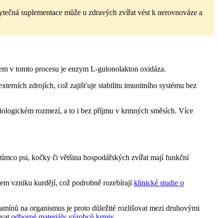
ytečná suplementace může u zdravých zvířat vést k nerovnováze a
áčem v tomto procesu je enzym L-gulonolakton oxidáza.
erních zdrojích, což zajišťuje stabilitu imunitního systému bez
iologickém rozmezí, a to i bez příjmu v krmných směsích. Více
 Zatímco psi, kočky či většina hospodářských zvířat mají funkční
ikem vzniku kurdějí, což podrobně rozebírají
klinické studie o
tamínů na organismus je proto důležité rozlišovat mezi druhovými
ovat
odborné materiály výrobců krmiv
.