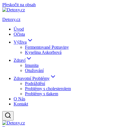
Přeskočit na obsah
Detoxy.cz
Úvod
Očista
Výživa
Fermentované Potraviny
Kyselina Askorbová
Zdraví
Imunita
Otužování
Zdravotní Problémy
Podráždění
Problémy s cholesterolem
Problémy s tlakem
O Nás
Kontakt