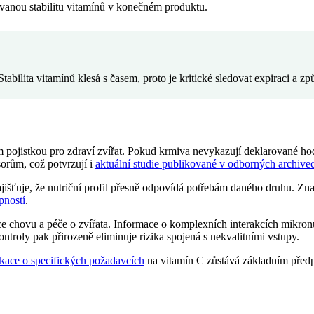
tovanou stabilitu vitamínů v konečném produktu.
bilita vitamínů klesá s časem, proto je kritické sledovat expiraci a z
vším pojistkou pro zdraví zvířat. Pokud krmiva nevykazují deklarované 
sorům, což potvrzují i
aktuální studie publikované v odborných archive
ťuje, že nutriční profil přesně odpovídá potřebám daného druhu. Znalo
pností
.
e chovu a péče o zvířata. Informace o komplexních interakcích mikron
ntroly pak přirozeně eliminuje rizika spojená s nekvalitními vstupy.
kace o specifických požadavcích
na vitamín C zůstává základním předp