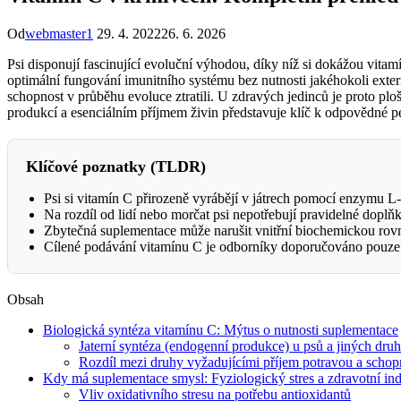
Od
webmaster1
29. 4. 2022
26. 6. 2026
Psi disponují fascinující evoluční výhodou, díky níž si dokážou vita
optimální fungování imunitního systému bez nutnosti jakéhokoli exter
schopnost v průběhu evoluce ztratili. U zdravých jedinců je proto p
produkcí a esenciálním příjmem živin představuje klíč k odpovědné pé
Klíčové poznatky (TLDR)
Psi si vitamín C přirozeně vyrábějí v játrech pomocí enzymu L-g
Na rozdíl od lidí nebo morčat psi nepotřebují pravidelné dopl
Zbytečná suplementace může narušit vnitřní biochemickou rovn
Cílené podávání vitamínu C je odborníky doporučováno pouze 
Obsah
Biologická syntéza vitamínu C: Mýtus o nutnosti suplementace
Jaterní syntéza (endogenní produkce) u psů a jiných dru
Rozdíl mezi druhy vyžadujícími příjem potravou a schop
Kdy má suplementace smysl: Fyziologický stres a zdravotní in
Vliv oxidativního stresu na potřebu antioxidantů