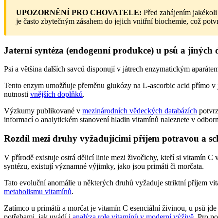
UPOZORNĚNÍ PRO CHOVATELE:
Před zahájením jakékoli
je často zbytečným zásahem do jejich vnitřní biochemie, což potvr
Jaterní syntéza (endogenní produkce) u psů a jiných
Psi a většina dalších savců disponují v játrech enzymatickým aparát
Tento enzym umožňuje přeměnu glukózy na L-ascorbic acid přímo v jate
nutnosti
vnějších doplňků
.
Výzkumy publikované v
mezinárodních vědeckých databázích
potvrz
informací o analytickém stanovení hladin vitamínů naleznete v odbo
Rozdíl mezi druhy vyžadujícími příjem potravou a s
V přírodě existuje ostrá dělicí linie mezi živočichy, kteří si vitamín 
syntézu, existují významné výjimky, jako jsou primáti či morčata.
Tato evoluční anomálie u některých druhů vyžaduje striktní příjem vit
metabolismu vitamínů
.
Zatímco u primátů a morčat je vitamín C esenciální živinou, u psů jd
potřebami, jak uvádí i
analýza role vitamínů v moderní výživě
. Pro p