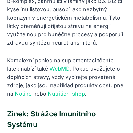
B-komplex, zahrnující vitamíny jako B6, B12 či
kyselinu listovou, působí jako nezbytný
koenzym v energetickém metabolismu. Tyto
látky přeměňují přijatou stravu na energii
využitelnou pro buněčné procesy a podporují
zdravou syntézu neurotransmiterů.
Komplexní pohled na suplementaci těchto
látek nabízí také
WebMD
. Pokud uvažujete o
doplňcích stravy, vždy vybírejte prověřené
zdroje, jako jsou například produkty dostupné
na
Notino
nebo
Nutrition-shop
.
Zinek: Strážce Imunitního
Systému