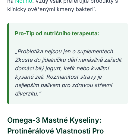
na
Notino
. Vždy však preferujte produkty s
klinicky ověřenými kmeny bakterií.
Pro-Tip od nutričního terapeuta:
„Probiotika nejsou jen o suplementech.
Zkuste do jídelníčku dětí nenásilně zařadit
domácí bílý jogurt, kefír nebo kvalitní
kysané zelí. Rozmanitost stravy je
nejlepším palivem pro zdravou střevní
diverzitu.“
Omega-3 Mastné Kyseliny:
Protiněrálové Vlastnosti Pro