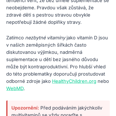
tendenci věřit, že bez umělé suplementace se
neobejdeme. Pravdou však zůstává, že
zdravé děti s pestrou stravou obvykle
nepotřebují žádné doplňky stravy.
Zatímco
nezbytné vitamíny
jako vitamín D jsou
v našich zeměpisných šířkách často
diskutovanou výjimkou, nadměrná
suplementace u dětí bez jasného důvodu
může být kontraproduktivní. Pro hlubší vhled
do této problematiky doporučuji prostudovat
odborné zdroje jako
HealthyChildren.org
nebo
WebMD
.
Upozornění:
Před podáváním jakýchkoliv
multivitaminů se vždy poraďte s