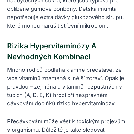
nadbytečných cukrů, které jsou typické pro
oblíbené gumové bonbony. Dětská imunita
nepotřebuje extra dávky glukózového sirupu,
které mohou narušit střevní mikrobiom.
Rizika Hypervitaminózy A
Nevhodných Kombinací
Mnoho rodičů podléhá klamné představě, že
více vitamínů znamená silnější zdraví. Opak je
pravdou – zejména u vitamínů rozpustných v
tucích (A, D, E, K) hrozí při nesprávném
dávkování doplňků riziko hypervitaminózy.
Předávkování může vést k toxickým projevům
v organismu. Důležité je také sledovat