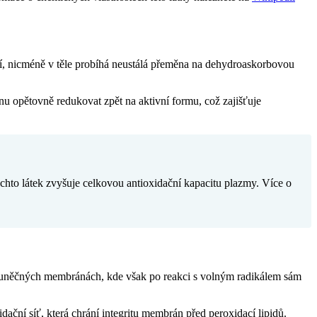
ilní, nicméně v těle probíhá neustálá přeměna na dehydroaskorbovou
u opětovně redukovat zpět na aktivní formu, což zajišťuje
chto látek zvyšuje celkovou antioxidační kapacitu plazmy. Více o
 v buněčných membránách, kde však po reakci s volným radikálem sám
ační síť, která chrání integritu membrán před peroxidací lipidů.