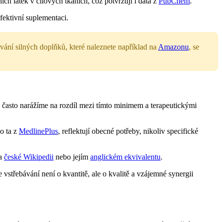
ích látek v cílových tkáních, což potvrzují i data z
PubChem
.
fektivní suplementaci.
ání silných doplňků, které naleznete například na
Amazonu
, se
 často narážíme na rozdíl mezi tímto minimem a terapeutickými
ko ta z
MedlinePlus
, reflektují obecné potřeby, nikoliv specifické
na
české Wikipedii
nebo jejím
anglickém ekvivalentu
.
vstřebávání není o kvantitě, ale o kvalitě a vzájemné synergii