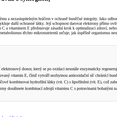
stému a nezastupitelným hráčem v ochraně buněčné integrity. Jako odb
 recykluje další ochranné látky. Její schopnost darovat elektrony přímo 
C a vitaminem E představuje zásadní krok k optimalizaci zdraví, neboť
í metabolismus těchto mikronutrientů určuje, jak úspěšně organismus ne
 elektronový donor, který se po oxidaci neustále enzymaticky regeneruj
vaný vitamin E, čímž vytváří nezbytnou antioxidační síť chránící bu
ové kombinovat hydrofilní látky (vit. C) s lipofilními (vit. E), což za
zmy dosáhnete kombinací zdrojů vitaminu C s potravinami bohatými na