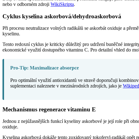
nebo v odborném zdroji
WikiSkripta
.
Cyklus kyselina askorbová/dehydroaskorbová
Při procesu neutralizace volných radikálů se askorbát oxiduje a přem
kyselinu.
Tento redoxní cyklus je kriticky důležitý pro udržení buněčné integ
ekonomické využití dostupného vitaminu C. Pro detailní vhled do mol
Pro-Tip: Maximalizace absorpce
Pro optimální využití antioxidantů ve stravě doporučuji kombinov
suplementaci naleznete v mezinárodních zdrojích, jako je
Wikiped
Mechanismus regenerace vitaminu E
Jednou z nejúžasnějších funkcí kyseliny askorbové je její role při 
oxiduje.
Kyselina askorbová dokáže tento zoxidovaný tokoferyl-radikál opět re