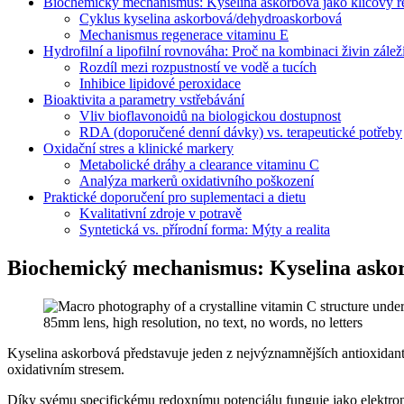
Biochemický mechanismus: Kyselina askorbová jako klíčový re
Cyklus kyselina askorbová/dehydroaskorbová
Mechanismus regenerace vitaminu E
Hydrofilní a lipofilní rovnováha: Proč na kombinaci živin zálež
Rozdíl mezi rozpustností ve vodě a tucích
Inhibice lipidové peroxidace
Bioaktivita a parametry vstřebávání
Vliv bioflavonoidů na biologickou dostupnost
RDA (doporučené denní dávky) vs. terapeutické potřeby
Oxidační stres a klinické markery
Metabolické dráhy a clearance vitaminu C
Analýza markerů oxidativního poškození
Praktické doporučení pro suplementaci a dietu
Kvalitativní zdroje v potravě
Syntetická vs. přírodní forma: Mýty a realita
Biochemický mechanismus: Kyselina askorb
Kyselina askorbová představuje jeden z nejvýznamnějších antioxidantů 
oxidativním stresem.
Díky svému specifickému redoxnímu potenciálu funguje jako elektron