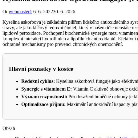
Od
webmaster1
6. 6. 2022
30. 6. 2026
Kyselina askorbová je základním pilířem lidského antioxidačního sy
stravy, ale jako klíčový redoxní činitel, který v našem těle neustále
lipidové peroxidace. Pochopení biochemické synergie mezi vitaminem 
komplexní interakci hydrofilních a lipofilních antioxidantů. Efektivn
ochranné mechanismy pro prevenci chronických onemocnění.
Hlavní poznatky v kostce
Redoxní cyklus:
Kyselina askorbová funguje jako efektivní
Synergie s vitaminem E:
Vitamin C aktivně obnovuje oxido
Význam rozpustnosti:
Pro dosažení buněčné ochrany je klíč
Optimalizace příjmu:
Maximální antioxidační kapacity pla
Obsah