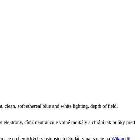
t elektrony, čímž neutralizuje volné radikály a chrání tak buňky před
mace o chemických vlastnostech této látky naleznete na
Wikipedii