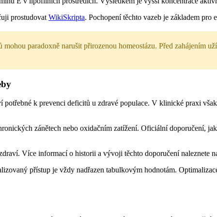
aminu E v lipofilních prostředích. Výsledkem je vyšší koncentrace aktivn
čuji prostudovat
WikiSkripta
. Pochopení těchto vazeb je základem pro e
 mohou paradoxně narušit přirozenou homeostázu. Před zahájením užív
eby
potřebné k prevenci deficitů u zdravé populace. V klinické praxi však
 chronických zánětech nebo oxidačním zatížení. Oficiální doporučení, ja
zdraví. Více informací o historii a vývoji těchto doporučení naleznete 
nalizovaný přístup je vždy nadřazen tabulkovým hodnotám. Optimalizace 