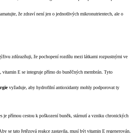
Pamatujte, že zdraví není jen o jednotlivých mikronutrientech, ale o
ýživu zdůrazňuji, že pochopení rozdílu mezi látkami rozpustnými ve
k, vitamin E se integruje přímo do buněčných membrán. Tyto
rgie
vyžaduje, aby hydrofilní antioxidanty mohly podporovat ty
s je přímou cestou k poškození buněk, stárnutí a vzniku chronických
Aby se tato řetězová reakce zastavila, musí být vitamin E regenerován.