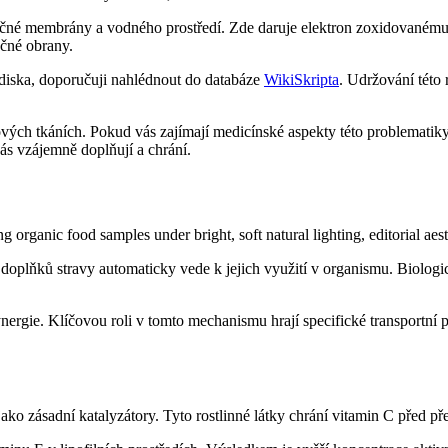
něčné membrány a vodného prostředí. Zde daruje elektron zoxidovanému 
ěčné obrany.
lediska, doporučuji nahlédnout do databáze
WikiSkripta
. Udržování této 
ílových tkáních. Pokud vás zajímají medicínské aspekty této problematiky
vás vzájemně doplňují a chrání.
oplňků stravy automaticky vede k jejich využití v organismu. Biologi
rgie. Klíčovou roli v tomto mechanismu hrají specifické transportní pr
ako zásadní katalyzátory. Tyto rostlinné látky chrání vitamin C před př