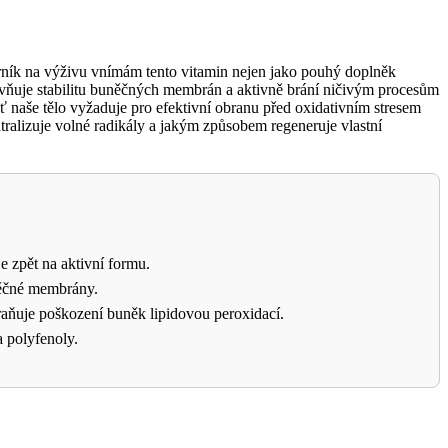
orník na výživu vnímám tento vitamin nejen jako pouhý doplněk
ovlivňuje stabilitu buněčných membrán a aktivně brání ničivým procesům
 naše tělo vyžaduje pro efektivní obranu před oxidativním stresem
utralizuje volné radikály a jakým způsobem regeneruje vlastní
e zpět na aktivní formu.
něčné membrány.
braňuje poškození buněk lipidovou peroxidací.
 polyfenoly.