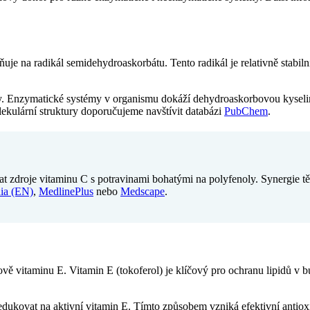
ěňuje na radikál semidehydroaskorbátu. Tento radikál je relativně stab
rity. Enzymatické systémy v organismu dokáží dehydroaskorbovou kyselin
ekulární struktury doporučujeme navštívit databázi
PubChem
.
at zdroje vitaminu C s potravinami bohatými na polyfenoly. Synergie tě
ia (EN)
,
MedlinePlus
nebo
Medscape
.
obnově vitaminu E. Vitamin E (tokoferol) je klíčový pro ochranu lipidů
dukovat na aktivní vitamin E. Tímto způsobem vzniká efektivní antioxid