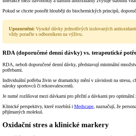
Interakce mezi flavonoidy a dalšími antioxidanty zvyšuje stabilitu vit
Pokud se chcete ponořit hlouběji do biochemických principů, doporu
Upozornění:
Vysoké dávky jednotlivých izolovaných antioxidantů
vždy poraďte s odborníkem na výživu.
RDA (doporučené denní dávky) vs. terapeutické potř
RDA, neboli doporučené denní dávky, představují minimální množství 
potřebami.
Individuální potřeba živin se dramaticky mění v závislosti na stresu,
nároky sportovců či rekonvalescentů.
Je nutné rozlišovat mezi dávkami pro přežití a dávkami pro optimální 
Klinické perspektivy, které rozebírá i
Medscape
, naznačují, že perso
přijímaných molekul.
Oxidační stres a klinické markery