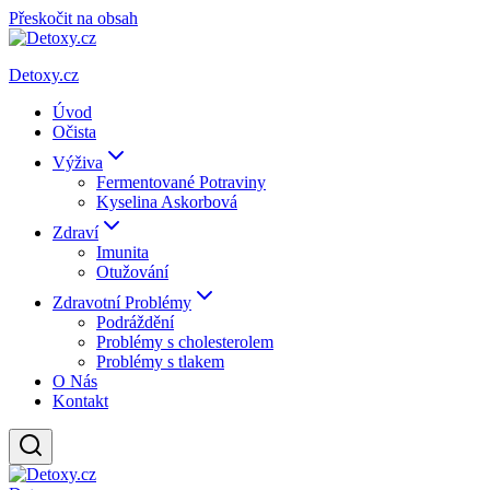
Přeskočit na obsah
Detoxy.cz
Úvod
Očista
Výživa
Fermentované Potraviny
Kyselina Askorbová
Zdraví
Imunita
Otužování
Zdravotní Problémy
Podráždění
Problémy s cholesterolem
Problémy s tlakem
O Nás
Kontakt