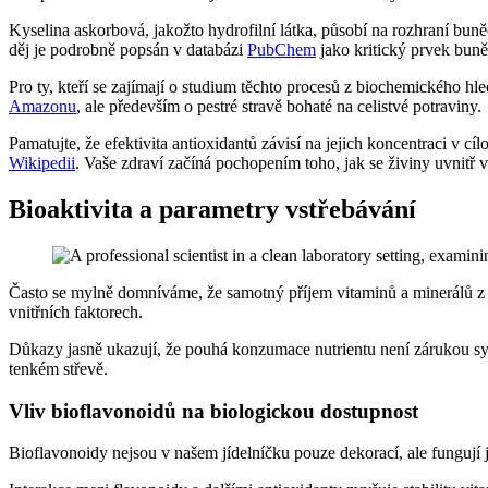
Kyselina askorbová, jakožto hydrofilní látka, působí na rozhraní bu
děj je podrobně popsán v databázi
PubChem
jako kritický prvek bun
Pro ty, kteří se zajímají o studium těchto procesů z biochemického h
Amazonu
, ale především o pestré stravě bohaté na celistvé potraviny.
Pamatujte, že efektivita antioxidantů závisí na jejich koncentraci v c
Wikipedii
. Vaše zdraví začíná pochopením toho, jak se živiny uvnitř 
Bioaktivita a parametry vstřebávání
Často se mylně domníváme, že samotný příjem vitaminů a minerálů z d
vnitřních faktorech.
Důkazy jasně ukazují, že pouhá konzumace nutrientu není zárukou syne
tenkém střevě.
Vliv bioflavonoidů na biologickou dostupnost
Bioflavonoidy nejsou v našem jídelníčku pouze dekorací, ale fungují j