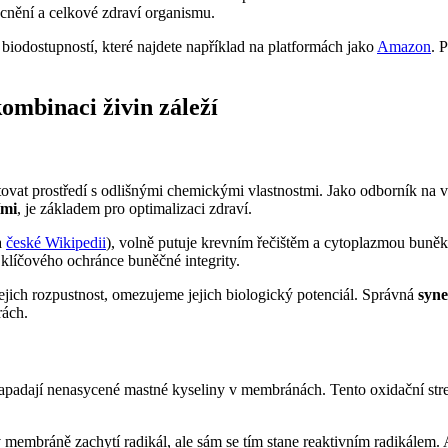
cnění a celkové zdraví organismu.
biodostupností, které najdete například na platformách jako
Amazon
. 
kombinaci živin záleží
ovat prostředí s odlišnými chemickými vlastnostmi. Jako odborník na v
ími
, je základem pro optimalizaci zdraví.
a
české Wikipedii
), volně putuje krevním řečištěm a cytoplazmou buně
 klíčového ochránce buněčné integrity.
ich rozpustnost, omezujeme jejich biologický potenciál. Správná
syne
rách.
napadají nenasycené mastné kyseliny v membránách. Tento oxidační stre
v membráně zachytí radikál, ale sám se tím stane reaktivním radikálem. 