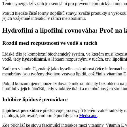
Tento synergický vztah je esenciální pro prevenci chronických onemo
Pokud hledáte čisté formy doplňků stravy, zvažte produkty s vysokou 
jejich vzájemné interakci v rámci metabolismu.
Hydrofilní a lipofilní rovnováha: Proč na 
Rozdíl mezi rozpustností ve vodě a tucích
Lidské tělo je komplexní biochemický systém, ve kterém musí koexist
vodě, tedy
hydrofilními
, a látkami rozpustnými v tucích, tzv.
lipofiln
Zatímco vitamin C, známý jako kyselina askorbová (více informací n
membrány jsou tvořeny dvojitou vrstvou lipidů, což činí z vitaminu E
Pokud konzumujeme pouze izolované mikronutrienty bez ohledu na jej
lipofilní v jejich útočišti, tedy v tukové tkáni a membránových struktu
Inhibice lipidové peroxidace
Lipidová peroxidace
představuje proces, při kterém volné radikály 
patologií, jak uvádějí odborné portály jako
Medscape
.
Zde přichází ke slovu fascinující interakce mezi vitaminy. Vitamin E 