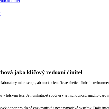
doxní činitel
í
ová jako klíčový redoxní činitel
v lidském těle. Její unikátnost spočívá v její schopnosti snadno darova
ový donor pro různé enzymatické i neenzymatické systémy. Další infor