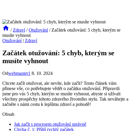
/
Zdraví
/
Otužování
/
Začátek otužování: 5 chyb, kterým se
musíte vyhnout
Otužování
|
Zdraví
Začátek otužování: 5 chyb, kterým se
musíte vyhnout
Od
webmaster1
8. 10. 2024
Chcete začít otužovat, ale nevíte, kde začít? Tento článek vám
přinese vše, co potřebujete vědět o začátku otužování. Připravili
jsme pro vás 5 chyb, kterým se musíte vyhnout, abyste si užívali
všechny prospěchy tohoto zdravého životního stylu. Tak neváhejte a
začněte s námi cestu k lepšímu zdraví a pohodě!
Obsah
Jak začít s procesem otužování správně
Chyba č. 1: Příliš rychlý začátek