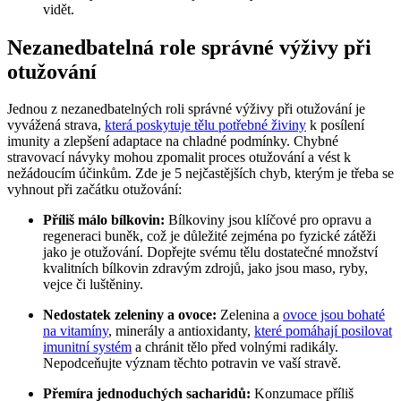
vidět.
Nezanedbatelná role správné výživy při
otužování
Jednou z nezanedbatelných roli správné výživy při otužování je
vyvážená strava,
která poskytuje tělu potřebné živiny
k posílení
imunity a zlepšení adaptace na chladné podmínky. Chybné
stravovací návyky mohou zpomalit proces otužování a vést k
nežádoucím účinkům. Zde je 5 nejčastějších chyb, kterým je třeba se
vyhnout při začátku otužování:
Příliš málo bílkovin:
Bílkoviny jsou klíčové pro opravu a
regeneraci buněk, což je důležité zejména po fyzické zátěži
jako je otužování. Dopřejte svému tělu dostatečné množství
kvalitních bílkovin zdravým zdrojů, jako jsou maso, ryby,
vejce či luštěniny.
Nedostatek zeleniny a ovoce:
Zelenina a
ovoce jsou bohaté
na vitamíny
, minerály a antioxidanty,
které pomáhají posilovat
imunitní systém
a chránit tělo před volnými radikály.
Nepodceňujte význam těchto potravin ve vaší stravě.
Přemíra jednoduchých sacharidů:
Konzumace příliš