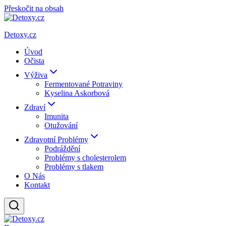
Přeskočit na obsah
Detoxy.cz
Úvod
Očista
Výživa
Fermentované Potraviny
Kyselina Askorbová
Zdraví
Imunita
Otužování
Zdravotní Problémy
Podráždění
Problémy s cholesterolem
Problémy s tlakem
O Nás
Kontakt