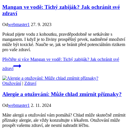
Mangan ve vodě: Tichý zabiják? Jak ochránit své
zdraví
Od
webmaster1
27. 9. 2023
Pokud pijete vodu z kohoutku, pravděpodobně se setkáváte s
manganem. I když je to živiny prospěšný prvek, nadměrné množství
může být toxické. Naučte se, jak se bránit před potenciálním rizikem
pro vaše zdraví.
Přečtěte si více
Mangan ve vodě: Tichý zabiják? Jak ochránit své
zdraví
Otužování
|
Zdraví
Alergie a otužování: Může chlad zmírnit příznaky?
Od
webmaster1
2. 11. 2024
Máte alergii a otužování vám pomáhá? Chlad může skutečně zmírnit
příznaky alergie, ale vždy konzultujte s lékařem. Otužování může
prospět vašemu zdraví, ale nesmí nahradit léčbu.