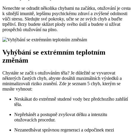
Nenechte se odradit několika chybami na začátku, otužování je cesta
k silnější imunitě, lepšímu psychickému zdraví a zvýšené odolnosti
vůči stresu. Sledujte své pokroky, učte se ze svých chyb a buďte
trpěliví. Brzy budete sklízet plody svého úsilí a budete si užívat
prospěchů otužování na plno.
Vyhýbání se extrémním teplotním
změnám
Chystáte se začít s otužováním těla? Je důležité se vyvarovat
některých častých chyb, abyste dosáhli maximálních výsledků a
minimalizovali riziko zranění. Zde je seznam 5 chyb, kterým se
musíte vyhnout:
Neskákat do extrémně studené vody bez předchozího zahřátí
těla.
Nepřehánět a postupně zvyšovat délku a intenzitu
otužovacích procedur.
Nezanedbávat správnou regeneraci a odpočinek mezi