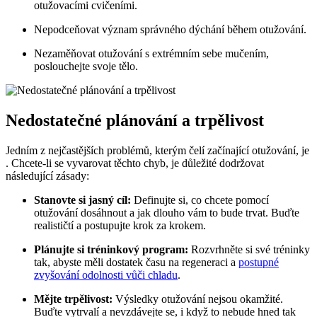
otužovacími cvičeními.
Nepodceňovat význam správného dýchání během otužování.
Nezaměňovat otužování s extrémním sebe mučením,
poslouchejte svoje tělo.
Nedostatečné plánování a trpělivost
Jedním z nejčastějších problémů, kterým čelí začínající otužování, je
. Chcete-li se vyvarovat těchto chyb, je důležité dodržovat
následující zásady:
Stanovte si jasný cíl:
Definujte si, co chcete pomocí
otužování dosáhnout a jak dlouho vám to bude trvat. Buďte
realističtí a postupujte krok za krokem.
Plánujte si tréninkový program:
Rozvrhněte si své tréninky
tak, abyste měli dostatek času na regeneraci a
postupné
zvyšování odolnosti vůči chladu
.
Mějte trpělivost:
Výsledky otužování nejsou okamžité.
Buďte vytrvalí a nevzdávejte se, i když to nebude hned tak