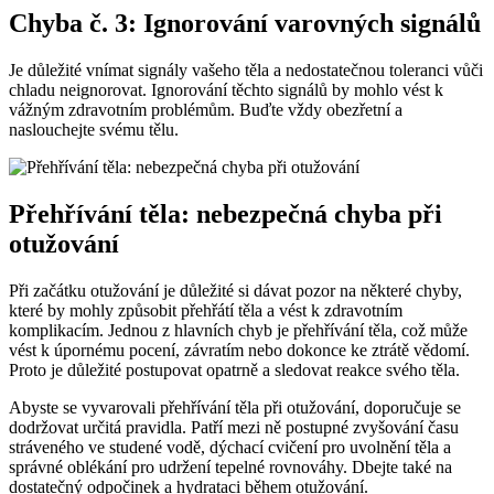
Chyba č. 3: Ignorování varovných signálů
Je důležité vnímat signály vašeho těla a nedostatečnou toleranci vůči
chladu neignorovat. Ignorování těchto signálů by mohlo vést k
vážným zdravotním problémům. Buďte vždy obezřetní a
naslouchejte svému tělu.
Přehřívání těla: nebezpečná chyba při
otužování
Při začátku otužování je důležité si dávat pozor na některé chyby,
které by mohly způsobit přehřátí těla a vést k zdravotním
komplikacím. Jednou z hlavních chyb je přehřívání těla, což může
vést k úpornému pocení, závratím nebo dokonce ke ztrátě vědomí.
Proto je důležité postupovat opatrně a sledovat reakce svého těla.
Abyste se vyvarovali přehřívání těla při otužování, doporučuje se
dodržovat určitá pravidla. Patří mezi ně postupné zvyšování času
stráveného ve studené vodě, dýchací cvičení pro uvolnění těla a
správné oblékání pro udržení tepelné rovnováhy. Dbejte také na
dostatečný odpočinek a hydrataci během otužování.