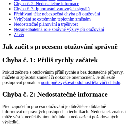
Chyba č. 2: Nedostatečné informace
Chyba č. 3: Ignorování varovných signálů
Přehřívání těla: nebezpečná chyba při otužování
Vyhýbání se extrémním teplotním změnám
Nedostatečné plánování a trpělivost
Nezanedbatelná role správné výživy při otužování
Závěr
Jak začít s procesem otužování správně
Chyba č. 1: Příliš rychlý začátek
Pokud začnete s otužováním příliš rychle a bez dostatečné přípravy,
můžete si způsobit zranění či dokonce onemocnění. Je důležité
postupovat pomalu a
postupně zvyšovat odolnost těla vůči chladu
.
Chyba č. 2: Nedostatečné informace
Před započetím procesu otužování je důležité se důkladně
informovat o správných postupech a technikách. Nedostatek znalostí
může vést k neefektivnímu tréninku a nedosažení požadovaných
výsledků.