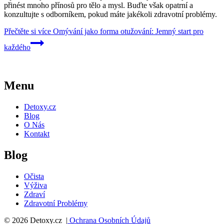
přinést mnoho přínosů pro tělo a mysl. Buďte však opatrní a
konzultujte s odborníkem, pokud máte jakékoli zdravotní problémy.
Přečtěte si více
Omývání jako forma otužování: Jemný start pro
každého
Menu
Detoxy.cz
Blog
O Nás
Kontakt
Blog
Očista
Výživa
Zdraví
Zdravotní Problémy
© 2026 Detoxy.cz |
Ochrana Osobních Údajů