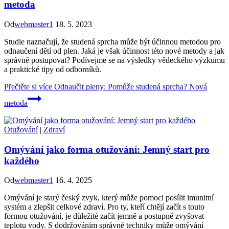
metoda
Od
webmaster1
18. 5. 2023
Studie naznačují, že studená sprcha může být účinnou metodou pro
odnaučení dětí od plen. Jaká je však účinnost této nové metody a jak
správně postupovat? Podívejme se na výsledky vědeckého výzkumu
a praktické tipy od odborníků.
Přečtěte si více
Odnaučit pleny: Pomůže studená sprcha? Nová
metoda
Otužování
|
Zdraví
Omývání jako forma otužování: Jemný start pro
každého
Od
webmaster1
16. 4. 2025
Omývání je starý český zvyk, který může pomoci posílit imunitní
systém a zlepšit celkové zdraví. Pro ty, kteří chtějí začít s touto
formou otužování, je důležité začít jemně a postupně zvyšovat
teplotu vody. S dodržováním správné techniky může omývání