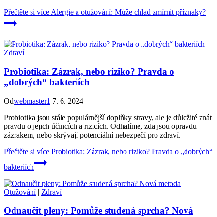
Přečtěte si více
Alergie a otužování: Může chlad zmírnit příznaky?
Zdraví
Probiotika: Zázrak, nebo riziko? Pravda o
„dobrých“ bakteriích
Od
webmaster1
7. 6. 2024
Probiotika jsou stále populárnější doplňky stravy, ale je důležité znát
pravdu o jejich účincích a rizicích. Odhalíme, zda jsou opravdu
zázrakem, nebo skrývají potenciální nebezpečí pro zdraví.
Přečtěte si více
Probiotika: Zázrak, nebo riziko? Pravda o „dobrých“
bakteriích
Otužování
|
Zdraví
Odnaučit pleny: Pomůže studená sprcha? Nová