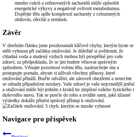
mnoho cukrů a rafinovaných sacharidů může způsobit
energetické výkyvy a negativně ovlivnit metabolismus.
Dopřejte tělu spíše komplexní sacharidy z celozrnných
obilovin, ořechů a semínek.
Závěr
V dnešním článku jsme prozkoumali klíčové chyby, kterým byste se
měli vyhnout při začátku otužování. Je důležité si uvědomit, že
chladná voda a studený vzduch mohou být prospěšné pro vaše
zdraví, za předpokladu, že se jim budete věnovat správným
způsobem. Věnujte pozornost svému tělu, naslouchejte mu a
postupujte pomalu, abyste si užívali všechny přínosy, které
otužování přináší. Buďte odvážní, ale zároveň obezřetní a nenechte
se odradit případnými nezdary. Vaše zdraví je vaše nejcennější jmění
a otužování může být jedním z kroků ke zlepšení vašeho fyzického i
duševního stavu. Tak se pusťte do toho a uvidíte sami, jaké úžasné
výsledky dokáže přinést správný přístup k otužování.
Navigace pro příspěvek
Předchozí