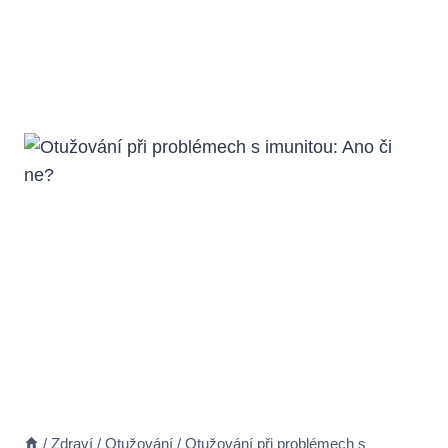
/
Zdraví
/
Otužování
/
Otužování při problémech s