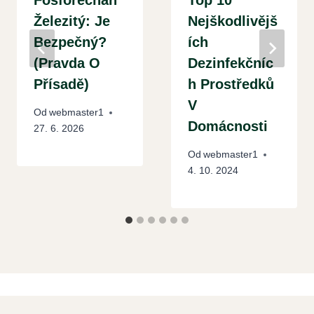
Železitý: Je
Nejškodlivějš
Bezpečný?
Ích
(Pravda O
Dezinfekčníc
Přísadě)
H Prostředků
V
Od
webmaster1
Domácnosti
27. 6. 2026
Od
webmaster1
4. 10. 2024