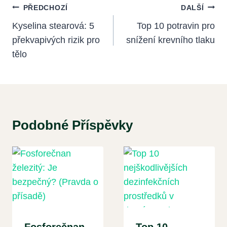
Navigace
PŘEDCHOZÍ
DALŠÍ
Pro
Kyselina stearová: 5
Top 10 potravin pro
překvapivých rizik pro
snížení krevního tlaku
Příspěvek
tělo
Podobné Příspěvky
Fosforečnan
Top 10