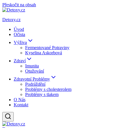
Přeskočit na obsah
Detoxy.cz
Úvod
Očista
Výživa
Fermentované Potraviny
Kyselina Askorbová
Zdraví
Imunita
Otužování
Zdravotní Problémy
Podráždění
Problémy s cholesterolem
Problémy s tlakem
O Nás
Kontakt