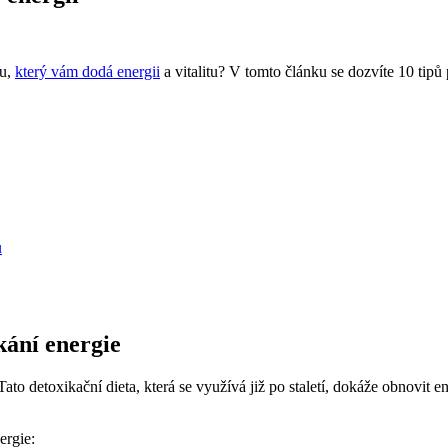
tu,
který vám dodá energii
a vitalitu? V tomto článku se dozvíte 10 tip
u
kání energie
o detoxikační dieta, která se využívá již po staletí, dokáže obnovit ene
ergie: