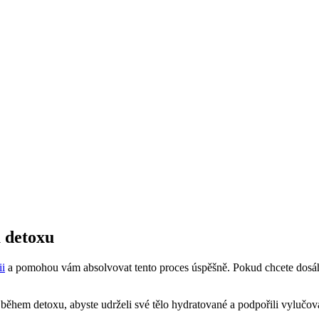
a detoxu
ii
a pomohou vám absolvovat tento proces úspěšně. Pokud chcete dosáhn
během detoxu, abyste udrželi své tělo hydratované a podpořili vylučov