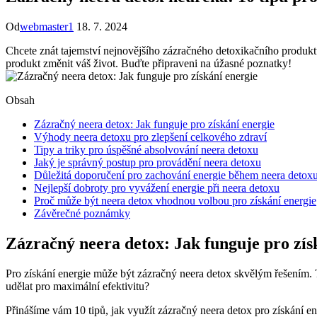
Od
webmaster1
18. 7. 2024
Chcete znát tajemství nejnovějšího zázračného detoxikačního produk
produkt změnit váš život. Buďte připraveni na úžasné poznatky!
Obsah
Zázračný neera detox: Jak funguje pro získání energie
Výhody neera detoxu pro zlepšení celkového zdraví
Tipy a triky pro úspěšné absolvování neera detoxu
Jaký je správný postup pro provádění neera detoxu
Důležitá doporučení pro zachování energie během neera detox
Nejlepší dobroty pro vyvážení energie při neera detoxu
Proč může být neera detox vhodnou volbou pro získání energie
Závěrečné poznámky
Zázračný neera detox: Jak funguje pro zís
Pro získání energie může být zázračný neera detox skvělým řešením. Tat
udělat pro maximální efektivitu?
Přinášíme vám 10 tipů, jak využít zázračný neera detox pro získání en