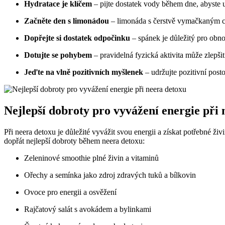
Hydratace je klíčem
– pijte dostatek vody během dne, abyste u
Začněte den s limonádou
– limonáda s čerstvě vymačkaným ci
Dopřejte si dostatek odpočinku
– spánek je důležitý pro obno
Dotujte se pohybem
– pravidelná fyzická aktivita může zlepši
Jeďte na vlně pozitivních myšlenek
– udržujte pozitivní post
Nejlepší dobroty pro vyvážení energie při
Při neera detoxu je důležité vyvážit svou energii a získat potřebné ži
dopřát nejlepší dobroty během neera detoxu:
Zeleninové smoothie plné živin a vitaminů
Ořechy a semínka jako zdroj zdravých tuků a bílkovin
Ovoce pro energii a osvěžení
Rajčatový salát s avokádem a bylinkami