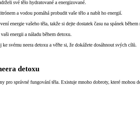
drželi své tělo hydratované a energizované.
trónem a vodou pomáhá probudit vaše tělo a nabít ho energií.
vení energie vašeho těla, takže si dejte dostatek času na spánek během
t vaši energii a náladu během detoxu.
oj ke svému neera detoxu a věřte si, že dokážete dosáhnout svých cílů.
 neera detoxu
viny pro správné fungování těla. Existuje mnoho dobroty, které mohou do