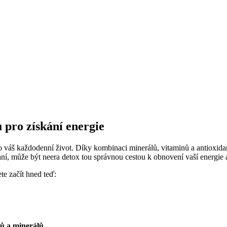
 pro získání energie
o váš každodenní život. Díky kombinaci minerálů, vitaminů a antioxida
rpaní, může být neera detox tou správnou cestou k obnovení vaší energie a 
te začít hned teď:
ů a minerálů
.