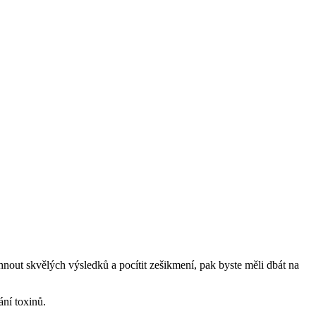
out skvělých výsledků a pocítit zešikmení, pak byste měli dbát na
ání toxinů.