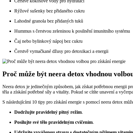
Čerstvé kokosové vody pro hydrataci
Rýžové sušenky bez přidaného cukru
Lahodné granola bez přidaných tuků
Hummus s čerstvou zeleninou k posilnění imunitního systému
Čaj nebo bylinkový nápoj bez cukru
Čerstvě vymačkané džusy pro detoxikaci a energii
Proč může být neera detox vhodnou volbou
Neera detox je jedinečným způsobem, jak získat potřebnou energii pr
těla a získání potřebné síly a vitality. Pokud se cítíte unavení a vyče
S následujícími 10 tipy pro získání energie s pomocí neera detox může
Dodržujte pravidelný pitný režim
.
Posilujte své tělo pravidelným cvičením
.
Udržujte vyváženou stravu s dostatečným příjmem vitamin