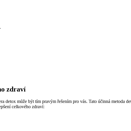
.
ho zdraví
era detox může být tím pravým řešením pro vás. Tato účinná metoda d
lepšení celkového zdraví: