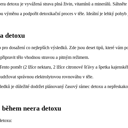
a detoxu je vyvážená strava plná živin, vitamínů a minerálů. Sáhněte 
ou výměnu a podpořit detoxikační proces v těle. Ideální je lehký pohyb
ra detoxu
p pro dosažení co nejlepších výsledků. Zde jsou deset tipů, které vám po
připravit tělo vhodnou stravou a pitným režimem.
ento poměr (2 lžíce nektaru, 2 lžíce citronové šťávy a špetka kajenské
á udržovat správnou elektrolytovou rovnováhu v těle.
ledků je důležité dodržet plánovaný časový rámec detoxu a nepřeskako
e během neera detoxu
detoxu: