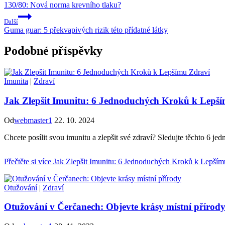
130/80: Nová norma krevního tlaku?
Další
Guma guar: 5 překvapivých rizik této přídatné látky
Podobné příspěvky
Imunita
|
Zdraví
Jak Zlepšit Imunitu: 6 Jednoduchých Kroků k Lepš
Od
webmaster1
22. 10. 2024
Chcete posílit svou imunitu a zlepšit své zdraví? Sledujte těchto 6 j
Přečtěte si více
Jak Zlepšit Imunitu: 6 Jednoduchých Kroků k Lepším
Otužování
|
Zdraví
Otužování v Čerčanech: Objevte krásy místní přírod