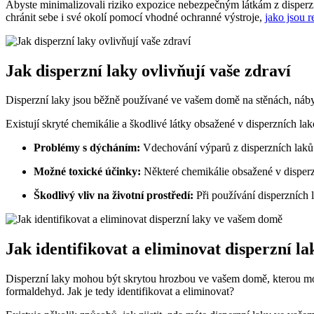
Abyste minimalizovali riziko expozice nebezpečným látkám z disper
chránit sebe i své okolí pomocí vhodné ochranné výstroje,
jako jsou r
Jak disperzní laky ovlivňují vaše zdraví
Disperzní laky jsou běžně používané ve vašem domě na stěnách, nábytk
Existují skryté chemikálie a škodlivé látky obsažené v disperzních lak
Problémy s dýcháním:
Vdechování výparů z disperzních laků 
Možné toxické účinky:
Některé chemikálie obsažené v disperz
Škodlivý vliv na životní prostředí:
Při používání disperzních
Jak identifikovat a eliminovat disperzní 
Disperzní laky mohou být skrytou hrozbou ve vašem domě, kterou mož
formaldehyd. Jak je tedy identifikovat a eliminovat?