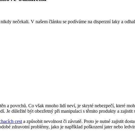
nikdy nečekali. V našem článku se podíváme na disperzní laky a odhalí
ěn a povrchů. Co však mnoho lidí neví, je skryté nebezpečí, které moh
 Je důležité být obezřetný při manipulaci s těmito produkty a zajistit s
hacích cest
a způsobit nevolnost či závratě. Proto je nutné zajistit dos
obé zdravotní problémy, jako je například poškození jater nebo ledvi