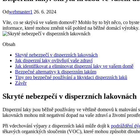
Od
webmaster1
26. 6. 2024
Víte, co se skrývá ve vašem domově? Mohlo by to být něco, co byste 
informace, které mohou změnit váš pohled na běžné domácí výrobky.
Obsah
Skryté nebezpečí v disperzních lakovnách
Jak disperzní laky ovlivňují vaše zdraví
Jak identifikovat a eliminovat disperzní laky ve vašem domě
Bezpečné alternativy k disperzním lakům
Tipy pro bezpečné používání a likvidaci disperzních laků
Závěr
Skryté nebezpečí v disperzních lakovnách
Disperzní laky jsou běžně používány ve většině domovů k malování st
lakovnách mohou mít negativní dopad na vaše zdraví a životní prostředí.
Při vdechování výpary z disperzních laků může dojít k
podráždění dýc
těkavých organických sloučenin (VOC), které mohou způsobit dlouhod