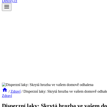
Detoxy.cz
/
Zdraví
/
Disperzní laky: Skrytá hrozba ve vašem domově odhal
Zdraví
Disperzní laky: Skrytá hrozba ve vašem d