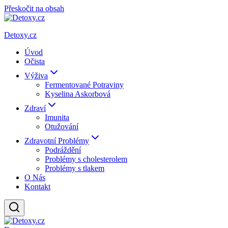
Přeskočit na obsah
Detoxy.cz
Úvod
Očista
Výživa
Fermentované Potraviny
Kyselina Askorbová
Zdraví
Imunita
Otužování
Zdravotní Problémy
Podráždění
Problémy s cholesterolem
Problémy s tlakem
O Nás
Kontakt