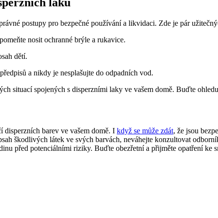
sperzních laků
rávné postupy pro bezpečné používání a likvidaci. Zde je pár užitečnýc
pomeňte nosit ochranné brýle a rukavice.
sah dětí.
 předpisů a nikdy je nesplašujte do odpadních vod.
ých situací spojených s disperzními laky ve vašem domě. Buďte ohledup
ečí disperzních barev ve vašem domě. I
když se může zdát
, že jsou bezp
h škodlivých látek ve svých barvách, neváhejte konzultovat odborníka
rodinu před potenciálními riziky. Buďte obezřetní a přijměte opatření ke