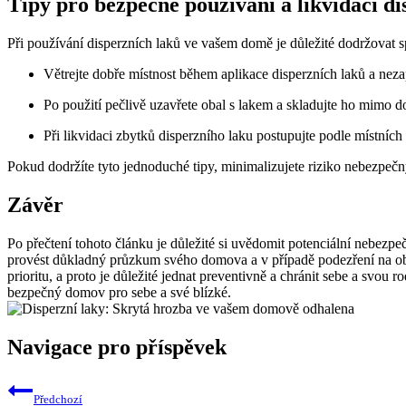
Tipy pro bezpečné používání a likvidaci di
Při používání disperzních laků ve vašem domě je důležité dodržovat sp
Větrejte dobře místnost během aplikace disperzních laků a neza
Po použití pečlivě uzavřete obal s lakem a skladujte ho mimo do
Při likvidaci zbytků disperzního laku postupujte podle místních
Pokud dodržíte tyto jednoduché tipy, minimalizujete riziko nebezpečn
Závěr
Po přečtení tohoto článku je důležité si uvědomit potenciální nebezp
provést důkladný průzkum svého domova a v případě podezření na obsa
prioritu, a proto je důležité jednat preventivně a chránit sebe a svou 
bezpečný domov pro sebe a své blízké.
Navigace pro příspěvek
Předchozí