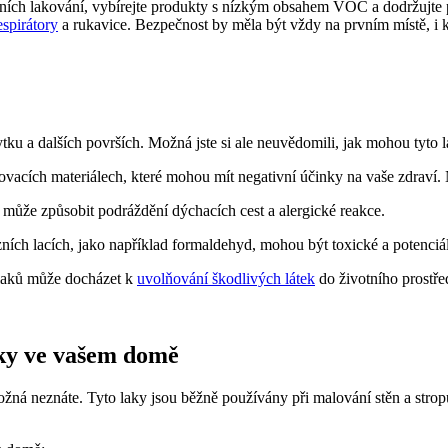
zních lakování, vybírejte produkty s nízkým obsahem VOC a dodržujte 
espirátory
a rukavice. Bezpečnost by měla být vždy na prvním místě, i 
u a dalších površích. Možná jste si ale neuvědomili, jak mohou tyto la
ovacích materiálech, které mohou mít negativní účinky na vaše zdraví. N
může způsobit podráždění dýchacích cest a alergické reakce.
ních lacích, jako například formaldehyd, mohou být toxické a potenciá
 laků může docházet k
uvolňování škodlivých látek
do životního prostře
laky ve vašem domě
ná neznáte. Tyto laky jsou běžně používány při malování stěn a stro