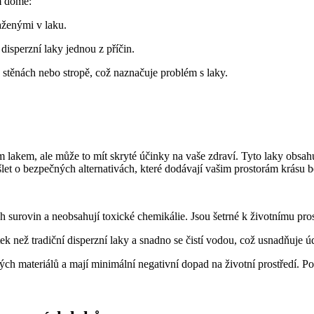
em domě:
ženými v laku.
isperzní laky jednou z příčin.
 stěnách nebo stropě, což naznačuje problém s laky.
 lakem, ale může to mít skryté účinky na vaše zdraví. Tyto laky obsah
t o bezpečných alternativách, které dodávají vašim prostorám krásu be
 surovin a neobsahují toxické chemikálie. Jsou šetrné k životnímu pros
ek než tradiční disperzní laky a snadno se čistí vodou, což usnadňuje ú
ch materiálů a mají minimální negativní dopad na životní prostředí. P