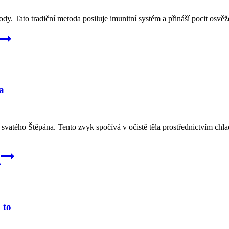
dy. Tato tradiční metoda posiluje imunitní systém a přináší pocit osvěž
a
 svatého Štěpána. Tento zvyk spočívá v očistě těla prostřednictvím chl
a
 to