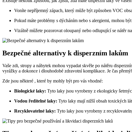
Existuje několik způsobů, jak zjistit, zda máte disperzní laky ve vaš
Voníte nepříjemný zápach, který může být způsoben VOC obsa
Pokud máte problémy s dýcháním nebo s alergiemi, mohou být d
Vizálně můžete pozorovat oloupaný nebo odlupující se nátěr na
Bezpečné alternativy k disperzním lakům
Vaše zdi, stropy a nábytek mohou vypadat skvěle po nátěru disperzním
vyrážky a dokonce i dlouhodobé zdravotní komplikace. Je čas přemýšle
Zde jsou některé , které by mohly být pro vás vhodné:
Biologické laky:
Tyto laky jsou vyrobeny z ekologicky šetrných
Vodou ředitelné laky:
Tyto laky mají nižší obsah toxických lát
Recyklovatelné laky:
Tyto laky jsou vyrobeny z recyklovatelný