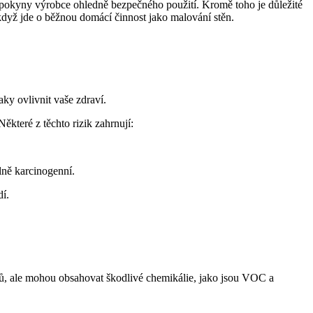
pokyny výrobce ohledně bezpečného použití. Kromě toho je důležité
když jde o běžnou domácí činnost jako malování stěn.
ky ovlivnit vaše zdraví.
ěkteré z těchto rizik zahrnují:
lně karcinogenní.
dí.
pů, ale mohou obsahovat škodlivé chemikálie, jako jsou VOC a