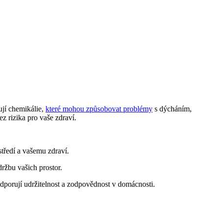
ují chemikálie,
které mohou způsobovat problémy
s dýcháním,
z rizika pro vaše zdraví.
tředí a vašemu zdraví.
držbu vašich prostor.
odporují udržitelnost a zodpovědnost v domácnosti.