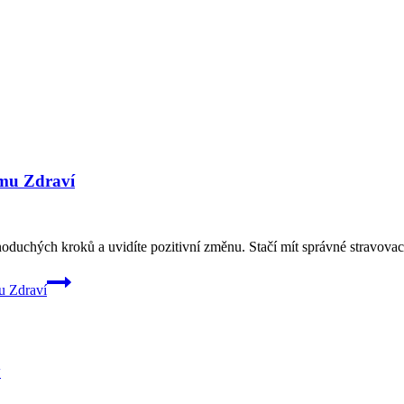
ímu Zdraví
ednoduchých kroků a uvidíte pozitivní změnu. Stačí mít správné stravova
u Zdraví
y