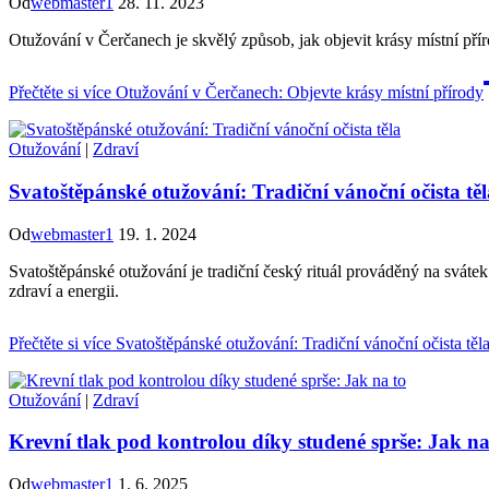
Od
webmaster1
28. 11. 2023
Otužování v Čerčanech je skvělý způsob, jak objevit krásy místní příro
Přečtěte si více
Otužování v Čerčanech: Objevte krásy místní přírody
Otužování
|
Zdraví
Svatoštěpánské otužování: Tradiční vánoční očista těl
Od
webmaster1
19. 1. 2024
Svatoštěpánské otužování je tradiční český rituál prováděný na svátek
zdraví a energii.
Přečtěte si více
Svatoštěpánské otužování: Tradiční vánoční očista těl
Otužování
|
Zdraví
Krevní tlak pod kontrolou díky studené sprše: Jak na
Od
webmaster1
1. 6. 2025