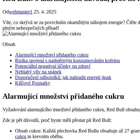
Od
webmaster1
25. 4. 2025
Víte, co skrývá se za povrchním okamžitým nábojem energie? Čtěte dál
plným nebezpečných přísad!
Obsah
Alarmující množství přidaného cukru
Rizika spojená s nadměrným konzumováním kofeinu
Potenciální negativní účinky na zdraví
Neblahý vliv na spánek
Doporučení odborníků: jak nahradit energii jinak
Klíčové Poznatky
Alarmující množství přidaného cukru
Vyžadování alarmujícího množství přidaného cukru, Red Bull obsahuje
Zde je pět důvodů, proč byste měli přestat pít Red Bull:
Obsah cukru: Každá plechovka Red Bullu obsahuje až 27 gramů 
cukru
in krevním oběhu.