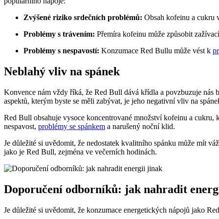
populárního nápoje:
Zvýšené riziko srdečních problémů:
Obsah kofeinu a cukru v 
Problémy s trávením:
Přemíra kofeinu může způsobit zažívací 
Problémy s nespavostí:
Konzumace Red Bullu může vést k
p
Neblahý vliv na spánek
Konvence nám vždy říká, že Red Bull dává křídla a povzbuzuje nás bý
aspektů, kterým byste se měli zabývat, je jeho negativní vliv na spáne
Red Bull obsahuje vysoce koncentrované množství kofeinu a cukru, k
nespavost,
problémy se spánkem
a narušený noční klid.
Je důležité si uvědomit, že nedostatek kvalitního spánku může mít vá
jako je Red Bull, zejména ve večerních hodinách.
Doporučení odborníků: jak nahradit energi
Je důležité si uvědomit, že konzumace energetických nápojů jako Red 