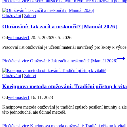
Přečtěte si více
Desenzibilizace pahýlu: Revoluce v otužování po amp
Otužování
|
Zdraví
Otužování: Jak začít a neskončit? [Manuál 2026]
Od
webmaster1
20. 5. 2026
20. 5. 2026
Pracovní list otužování je učební materiál navržený pro školy k výuce 
Přečtěte si více
Otužování: Jak začít a neskončit? [Manuál 2026]
Otužování
|
Zdraví
Kneippova metoda otužování: Tradiční přístup k vital
Od
webmaster1
16. 11. 2023
Kneippova metoda otužování je tradiční způsob posílení imunity a zle
této jednoduché, ale účinné metodě.
Přečtěte si více
Kneippova metoda otužování: Tradiční přístup k vitali