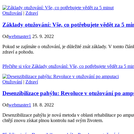
Otužování
|
Zdraví
Základy otužování: Vše, co potřebujete vědět za 5 mi
Od
webmaster1
25. 9. 2022
Pokud se zajímáte o otužování, je důležité znát základy. V tomto člá
zdraví a pohodu.
Přečtěte si více
Základy otužování: Vše, co potřebujete vědět za 5 mi
Otužování
|
Zdraví
Desenzibilizace pahýlu: Revoluce v otužování po amp
Od
webmaster1
18. 8. 2022
Desenzibilizace pahýlu je nová metoda v oblasti rehabilitace po amput
chtějí znovu získat plnou kontrolu nad svým životem.