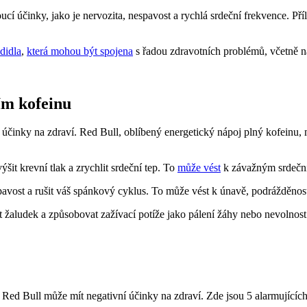
ucí účinky, jako je nervozita, nespavost a rychlá srdeční frekvence. P
didla
,
která mohou být spojena
s řadou zdravotních problémů, včetně na
m kofeinu
činky na zdraví. Red Bull, oblíbený energetický nápoj plný kofeinu, 
it krevní tlak a zrychlit srdeční tep. To
může vést
k závažným srdeční
vost a rušit váš spánkový cyklus. To může vést k únavě, podrážděnosti
žaludek a způsobovat zažívací potíže jako pálení žáhy nebo nevolnost
Red Bull může mít negativní účinky na zdraví. Zde jsou 5 alarmujícíc