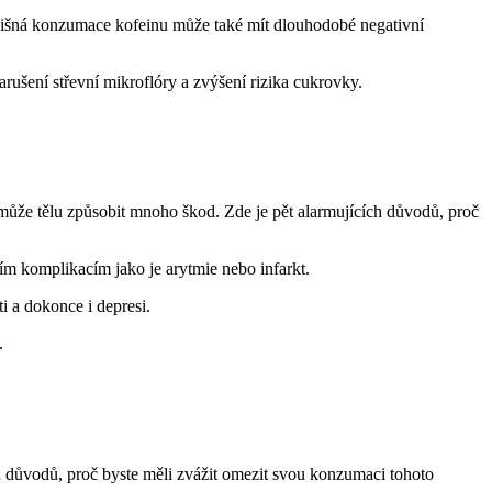
řílišná konzumace kofeinu může také mít dlouhodobé negativní
rušení střevní mikroflóry a zvýšení rizika cukrovky.
může tělu způsobit mnoho škod. Zde je pět alarmujících důvodů, proč
m komplikacím jako je arytmie nebo infarkt.
 a dokonce i depresi.
.
h důvodů, proč byste měli zvážit omezit svou konzumaci tohoto