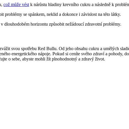
u,
což může vést
k nárůstu hladiny krevního cukru a následně k probl
t problémy se spánkem, neklid a dokonce i závislost na této látky.
a v dlouhodobém horizontu způsobit nežádoucí zdravotní problémy.
i zvážit svou spotřebu Red Bullu. Od jeho obsahu cukru a umělých sladi
ného energetického nápoje. Pokud si ceníte svého zdraví a pohody, dopo
ujte o sebe, abyste mohli žít plnohodnotný a zdravý život.