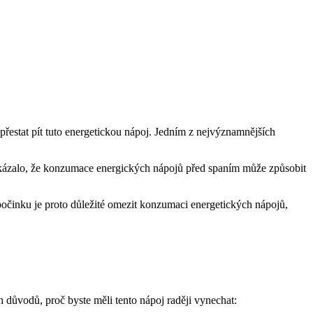
řestat pít tuto energetickou nápoj. Jedním z nejvýznamnějších
 ukázalo, že konzumace energických nápojů před spaním může způsobit
dpočinku je proto důležité omezit konzumaci energetických nápojů,
 důvodů, proč byste měli tento nápoj raději vynechat: