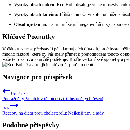
Vysoký obsah cukru:
Red Bull obsahuje velké množství cukr
Vysoký obsah kofeinu:
Přílišné množství kofeinu může způsobi
Obsahuje taurin:
Taurin může mít negativní účinky na srdce 
Klíčové Poznatky
V článku jsme si představili pět alarmujících důvodů, proč byste měl
mnoho faktorů, které by vás měly přimět k přehodnocení tohoto oblíbe
Vaše tělo vám za to určitě poděkuje. Buďte vědomí své spotřeby a peč
Navigace pro příspěvek
Předchozí
Podrážděný žaludek v těhotenství: 6 bezpečných řešení
Další
Recepty na dietu proti cholesterolu: Nejlepší tipy a rady
Podobné příspěvky