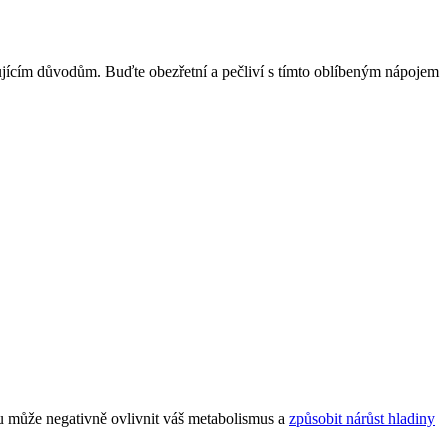
rmujícím důvodům. Buďte obezřetní a pečliví s tímto oblíbeným nápojem
u může negativně ovlivnit váš metabolismus a
způsobit nárůst hladiny