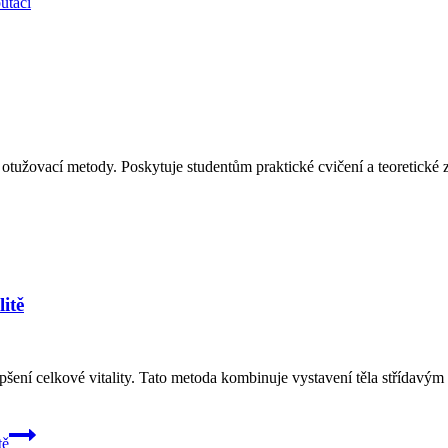
utaci
otužovací metody. Poskytuje studentům praktické cvičení a teoretické zna
itě
pšení celkové vitality. Tato metoda kombinuje vystavení těla střídavým
tě