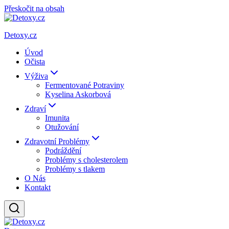
Přeskočit na obsah
Detoxy.cz
Úvod
Očista
Výživa
Fermentované Potraviny
Kyselina Askorbová
Zdraví
Imunita
Otužování
Zdravotní Problémy
Podráždění
Problémy s cholesterolem
Problémy s tlakem
O Nás
Kontakt