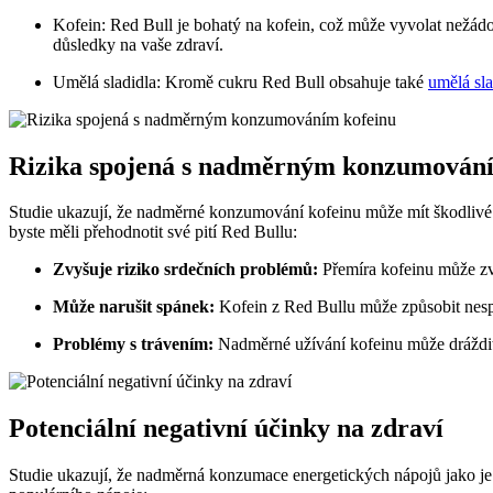
Kofein: Red Bull je bohatý na kofein, což může vyvolat nežádo
důsledky na vaše zdraví.
Umělá sladidla: Kromě cukru Red Bull obsahuje také
umělá sla
Rizika spojená s nadměrným konzumování
Studie ukazují, že nadměrné konzumování kofeinu může mít škodlivé ú
byste měli přehodnotit své pití Red Bullu:
Zvyšuje riziko srdečních problémů:
Přemíra kofeinu může zvýš
Může narušit spánek:
Kofein z Red Bullu může způsobit nespa
Problémy s trávením:
Nadměrné užívání kofeinu může dráždit 
Potenciální negativní účinky na zdraví
Studie ukazují, že nadměrná konzumace energetických nápojů jako je 