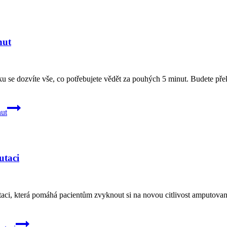
nut
nku se dozvíte vše, co potřebujete vědět za pouhých 5 minut. Budete př
nut
utaci
aci, která pomáhá pacientům zvyknout si na novou citlivost amputované č