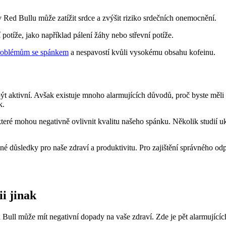
Red Bullu může zatížit srdce a zvýšit riziko srdečních onemocnění.
potíže, jako například pálení žáhy nebo střevní potíže.
roblémům se spánkem
a nespavostí kvůli vysokému obsahu kofeinu.
t aktivní. Avšak existuje mnoho alarmujících důvodů, proč byste měli p
k.
teré mohou negativně ovlivnit kvalitu našeho spánku. Několik studií
žné důsledky pro naše zdraví a produktivitu. Pro zajištění správného o
i jinak
Bull může mít negativní dopady na vaše zdraví. Zde je pět alarmujících