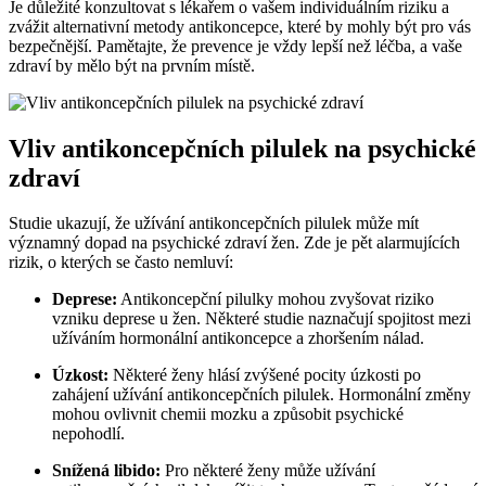
Je důležité konzultovat s lékařem o vašem individuálním riziku a
zvážit alternativní metody antikoncepce, které by mohly být pro vás
bezpečnější. Pamětajte, že prevence je vždy lepší než léčba, a vaše
zdraví by mělo být na prvním místě.
Vliv antikoncepčních pilulek na psychické
zdraví
Studie ukazují, že užívání antikoncepčních pilulek může mít
významný dopad na psychické zdraví žen. Zde je pět alarmujících
rizik, o kterých se často nemluví:
Deprese:
Antikoncepční pilulky mohou zvyšovat riziko
vzniku deprese u žen. Některé studie naznačují spojitost mezi
užíváním hormonální antikoncepce a zhoršením nálad.
Úzkost:
Některé ženy hlásí zvýšené pocity úzkosti po
zahájení užívání antikoncepčních pilulek. Hormonální změny
mohou ovlivnit chemii mozku a způsobit psychické
nepohodlí.
Snížená libido:
Pro některé ženy může užívání