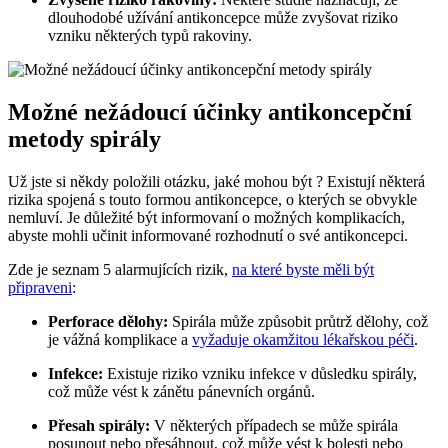
dlouhodobé užívání antikoncepce může zvyšovat riziko
vzniku některých typů rakoviny.
Možné nežádoucí účinky antikoncepční
metody spirály
Už jste si někdy položili otázku, jaké mohou být ? Existují některá
rizika spojená s touto formou antikoncepce, o kterých se obvykle
nemluví. Je důležité být informovaní o možných komplikacích,
abyste mohli učinit informované rozhodnutí o své antikoncepci.
Zde je seznam 5 alarmujících rizik,
na které byste měli být
připraveni
:
Perforace dělohy:
Spirála může způsobit průtrž dělohy, což
je vážná komplikace a
vyžaduje okamžitou lékařskou péči
.
Infekce:
Existuje riziko vzniku infekce v důsledku spirály,
což může vést k zánětu pánevních orgánů.
Přesah spirály:
V některých případech se může spirála
posunout nebo přesáhnout, což může vést k bolesti nebo