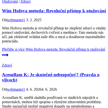
Otužování
|
Zdraví
Wim Hofova metoda: Revoluční přístup k otužování
Od
webmaster1
3. 2. 2025
Wim Hofova metoda je revoluční přístup ke zlepšení zdraví a vitality
pomocí otužování, dechových cvičení a meditace. Tato metoda nás
učí, jak efektivně ovládat naše tělo a mysl a dosáhnout maximálního
potenciálu.
Přečtěte si více
Wim Hofova metoda: Revoluční přístup k otužování
Zdraví
Acesulfam K: Je skutečně nebezpečný? (Pravda o
vlivech)
Od
webmaster1
4. 6. 2026
4. 6. 2026
Acesulfam K, umělá sladidla používaná ve sladících nápojích a
potravinách, mohou být spojena s různými zdravotními problémy.
Studie naznačují možné negativní dopady na metabolismus a