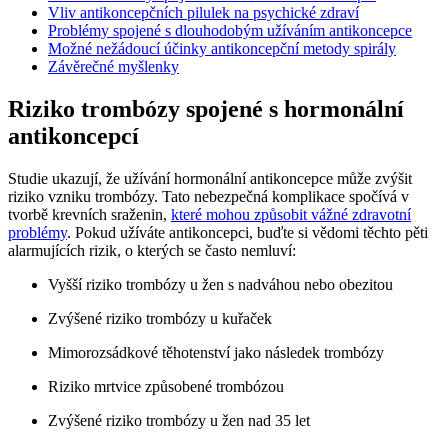
Vliv antikoncepčních pilulek na psychické zdraví
Problémy spojené s dlouhodobým užíváním antikoncepce
Možné nežádoucí účinky antikoncepční metody spirály
Závěrečné myšlenky
Riziko trombózy spojené s hormonální
antikoncepcí
Studie ukazují, že užívání hormonální antikoncepce může zvýšit
riziko vzniku trombózy. Tato nebezpečná komplikace spočívá v
tvorbě krevních sraženin,
které mohou způsobit vážné zdravotní
problémy
. Pokud užíváte antikoncepci, buďte si vědomi těchto pěti
alarmujících rizik, o kterých se často nemluví:
Vyšší riziko trombózy u žen s nadváhou nebo obezitou
Zvýšené riziko trombózy u kuřaček
Mimorozsádkové těhotenství jako následek trombózy
Riziko mrtvice způsobené trombózou
Zvýšené riziko trombózy u žen nad 35 let