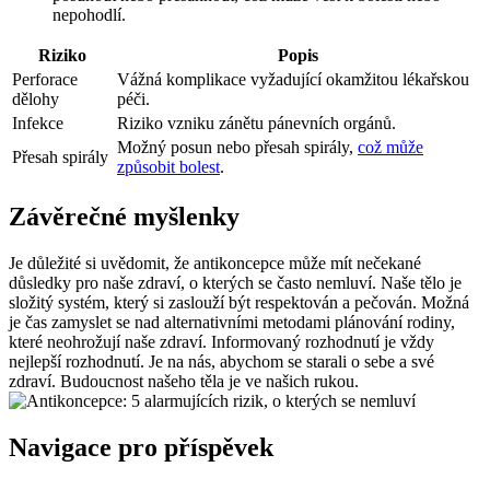
nepohodlí.
Riziko
Popis
Perforace
Vážná komplikace vyžadující okamžitou lékařskou
dělohy
péči.
Infekce
Riziko vzniku zánětu pánevních orgánů.
Možný posun nebo přesah spirály,
což může
Přesah spirály
způsobit bolest
.
Závěrečné myšlenky
Je důležité si uvědomit, že antikoncepce může mít nečekané
důsledky pro naše zdraví, o kterých se často nemluví. Naše tělo je
složitý systém, který si zaslouží být respektován a pečován. Možná
je čas zamyslet se nad alternativními metodami plánování rodiny,
které neohrožují naše zdraví. Informovaný rozhodnutí je vždy
nejlepší rozhodnutí. Je na nás, abychom se starali o sebe a své
zdraví. Budoucnost našeho těla je ve našich rukou.
Navigace pro příspěvek