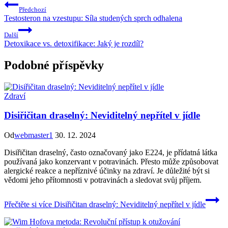
Předchozí
Testosteron na vzestupu: Síla studených sprch odhalena
Další
Detoxikace vs. detoxifikace: Jaký je rozdíl?
Podobné příspěvky
Zdraví
Disiřičitan draselný: Neviditelný nepřítel v jídle
Od
webmaster1
30. 12. 2024
Disiřičitan draselný, často označovaný jako E224, je přídatná látka
používaná jako konzervant v potravinách. Přesto může způsobovat
alergické reakce a nepříznivé účinky na zdraví. Je důležité být si
vědomi jeho přítomnosti v potravinách a sledovat svůj příjem.
Přečtěte si více
Disiřičitan draselný: Neviditelný nepřítel v jídle