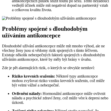
antikoncepčních pilulek snížit touhu po sexu. Tento nežádoucí
vedlejší účinek může mít negativní dopad na partnerský vztah
a celkovou kvalitu života.
Problémy spojené s dlouhodobým
užíváním antikoncepce
Dlouhodobé užívání antikoncepce může mít mnoho výhod, ale ne
všechny ženy jsou si vědomy rizik spojených s tímto léčivem.
Existuje několik nebezpečných faktorů spojených s dlouhodobým
užíváním antikoncepce, které by měly být brány v úvahu.
Zde je pět alarmujících rizik, o kterých se obvykle nemluví:
Riziko krevních sraženin:
Některé typy antikoncepce
mohou zvyšovat riziko vzniku krevních sraženin, což může
být velmi vážné a nebezpečné.
Ovlivnění nálady:
Hormonální antikoncepce může ovlivnit
náladu a psychické zdraví ženy, což může vést k depresi nebo
úzkosti.
Zvýšené riziko rakoviny:
Některé studie naznačují, že