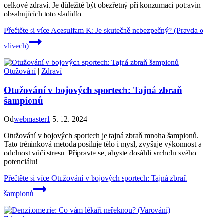
celkové zdraví. Je důležité být obezřetný při konzumaci potravin
obsahujících toto sladidlo.
Přečtěte si více
Acesulfam K: Je skutečně nebezpečný? (Pravda o
vlivech)
Otužování
|
Zdraví
Otužování v bojových sportech: Tajná zbraň
šampionů
Od
webmaster1
5. 12. 2024
Otužování v bojových sportech je tajná zbraň mnoha šampionů.
Tato tréninková metoda posiluje tělo i mysl, zvyšuje výkonnost a
odolnost vůči stresu. Připravte se, abyste dosáhli vrcholu svého
potenciálu!
Přečtěte si více
Otužování v bojových sportech: Tajná zbraň
šampionů