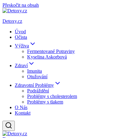
Přeskočit na obsah
Detoxy.cz
Úvod
Očista
Výživa
Fermentované Potraviny
Kyselina Askorbová
Zdraví
Imunita
Otužování
Zdravotní Problémy
Podráždění
Problémy s cholesterolem
Problémy s tlakem
O Nás
Kontakt