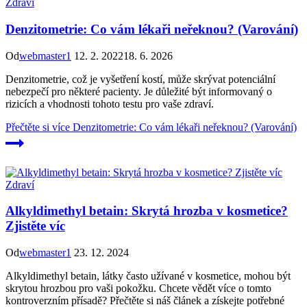
Zdraví
Denzitometrie: Co vám lékaři neřeknou? (Varování)
Od
webmaster1
12. 2. 2022
18. 6. 2026
Denzitometrie, což je vyšetření kostí, může skrývat potenciální
nebezpečí pro některé pacienty. Je důležité být informovaný o
rizicích a vhodnosti tohoto testu pro vaše zdraví.
Přečtěte si více
Denzitometrie: Co vám lékaři neřeknou? (Varování)
Zdraví
Alkyldimethyl betain: Skrytá hrozba v kosmetice?
Zjistěte víc
Od
webmaster1
23. 12. 2024
Alkyldimethyl betain, látky často užívané v kosmetice, mohou být
skrytou hrozbou pro vaši pokožku. Chcete vědět více o tomto
kontroverzním přísadě? Přečtěte si náš článek a získejte potřebné