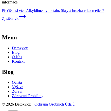
informace.
Přečtěte si více
Alkyldimethyl betain: Skrytá hrozba v kosmetice?
Zjistěte víc
Menu
Detoxy.cz
Blog
O Nás
Kontakt
Blog
Očista
Výživa
Zdraví
Zdravotní Problémy
© 2026 Detoxy.cz |
Ochrana Osobních Údajů