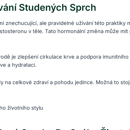
vání Studených Sprch
i znechucující, ale pravidelné užívání této praktik
estosteronu v těle. Tato hormonální změna může mít p
odě je zlepšení cirkulace krve a podpora imunitníh
ve a hydrataci.
y na celkové zdraví a pohodu jedince. Možná to stojí