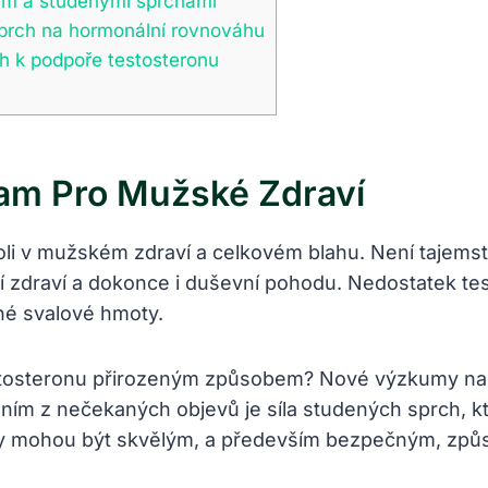
nem a studenými sprchami
sprch na hormonální rovnováhu
ch k podpoře testosteronu
am Pro Mužské Zdraví
 roli v mužském zdraví a celkovém blahu. Není tajem
ní zdraví a dokonce i duševní pohodu. Nedostatek t
ené svalové hmoty.
estosteronu přirozeným způsobem? Nové výzkumy naz
ím z nečekaných objevů je síla studených sprch, kte
hy mohou být skvělým, a především bezpečným, způso