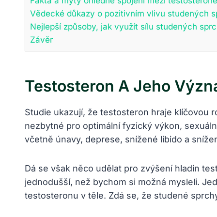
Fakta a mýty ohledně spojení mezi testostero
Vědecké důkazy o pozitivním vlivu studených 
Nejlepší způsoby, jak využít sílu studených spr
Závěr
Testosteron A Jeho Význ
Studie ukazují, že testosteron hraje klíčovou
nezbytné pro optimální fyzický výkon, sexuál
včetně únavy, deprese, snížené libido a sníž
Dá se však něco udělat pro zvýšení hladin t
jednodušší, než bychom si možná mysleli. Jedn
testosteronu v těle. Zdá se, že studené sprc