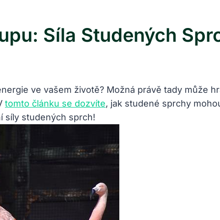
upu: Síla Studených Spr
 energie ve vašem životě? Možná právě tady může hrát
 V
tomto článku se dozvíte
, jak studené sprchy mohou 
í síly studených sprch!