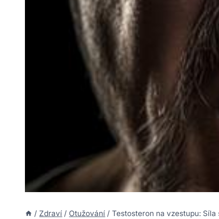
/
Zdraví
/
Otužování
/
Testosteron na vzestupu: Síl