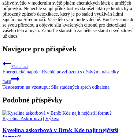
zářivé světlo v moderním světě plném chemických látek a umělých
přípravků. Nenechte si ujít příležitost vyzkoušet takto jednoduchý a
přirozený způsob detoxikace, který je po staletí využíván lidmi
žijícími na Středomoří. Vaše tělo vám bude vděčné. Buďte v souladu
se svou přírodou a objevte sílu kvašených citronů pro detoxikaci
vašeho těla a mysli. Zahoďte starosti a začněte se starat o své zdraví
už dnes!
Navigace pro příspěvek
Předchozí
Energetické nápoje: Rychlé povzbuzení s děsivými následky
Další
Testosteron na vzestupu: Síla studených sprch odhalena
Podobné příspěvky
Kyselina Askorbová
|
Výživa
Kyselina askorbová v Brně: Kde najít nejčistší
formu?