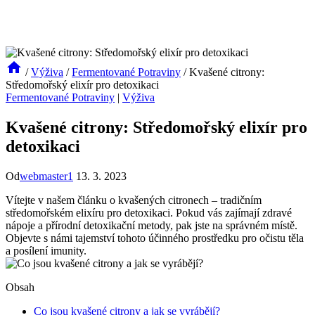
/
Výživa
/
Fermentované Potraviny
/
Kvašené citrony:
Středomořský elixír pro detoxikaci
Fermentované Potraviny
|
Výživa
Kvašené citrony: Středomořský elixír pro
detoxikaci
Od
webmaster1
13. 3. 2023
Vítejte v našem článku o kvašených citronech – tradičním
středomořském elixíru pro detoxikaci. Pokud vás zajímají zdravé
nápoje a přírodní detoxikační metody, pak jste na správném místě.
Objevte s námi tajemství tohoto účinného prostředku pro očistu těla
a posílení imunity.
Obsah
Co jsou kvašené citrony a jak se vyrábějí?