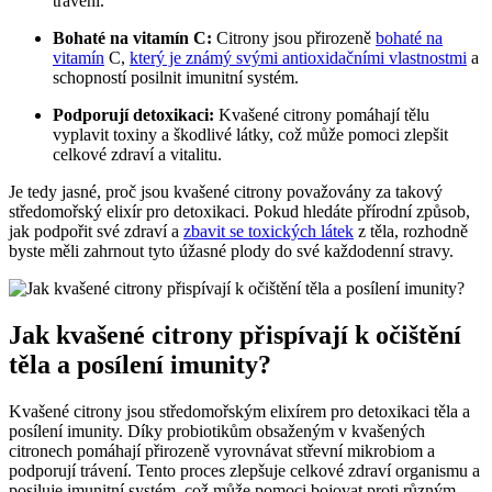
trávení.
Bohaté na vitamín C:
Citrony jsou přirozeně
bohaté na
vitamín
C,
který je známý svými antioxidačními vlastnostmi
a
schopností posilnit imunitní systém.
Podporují detoxikaci:
Kvašené citrony pomáhají tělu
vyplavit toxiny a škodlivé látky, což může pomoci zlepšit
celkové zdraví a vitalitu.
Je tedy jasné, proč jsou kvašené citrony považovány za takový
středomořský elixír pro detoxikaci. Pokud hledáte přírodní způsob,
jak podpořit své zdraví a
zbavit se toxických látek
z těla, rozhodně
byste měli zahrnout tyto úžasné plody do své každodenní stravy.
Jak kvašené citrony přispívají k očištění
těla a posílení imunity?
Kvašené citrony jsou středomořským elixírem pro detoxikaci těla a
posílení imunity. Díky probiotikům obsaženým v kvašených
citronech pomáhají přirozeně vyrovnávat střevní mikrobiom a
podporují trávení. Tento proces zlepšuje celkové zdraví organismu a
posiluje imunitní systém, což může pomoci bojovat proti různým