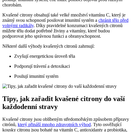
chorobám.
Kvašené citrony obsahují také velké množství vitamínu C, který je
známý svou schopností posilovat imunitní systém a
chránit tělo před
volnými radikály
. Díky pravidelné konzumaci kvašených citronů
můžete tělu dodat potřebné živiny a vitamíny, které budou
podporovat jeho správnou funkci a obranyschopnost.
Některé další výhody kvašených citronů zahrnují:
Zvyšují energetickou úroveň těla
Podporují trávení a detoxikaci
Posilují imunitní systém
Tipy, jak zařadit kvašené citrony do vaší
každodenní stravy
Kvašené citrony jsou oblíbeným středomořským způsobem přípravy
citrónů,
který přináší mnoho zdravotních výhod
. Tyto osvěžující
kousky citronu jsou bohaté na vitamín C, antioxidanty a probiotika,