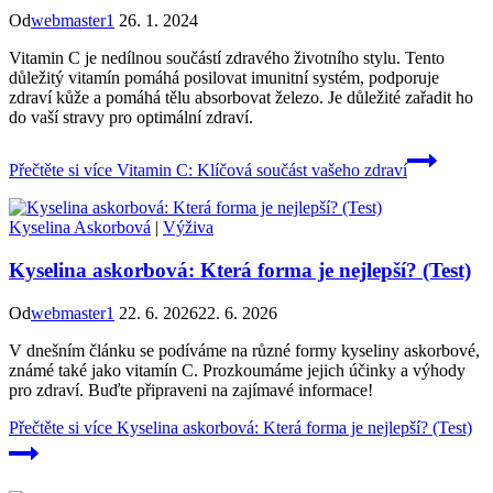
Od
webmaster1
26. 1. 2024
Vitamin C je nedílnou součástí zdravého životního stylu. Tento
důležitý vitamín pomáhá posilovat imunitní systém, podporuje
zdraví kůže a pomáhá tělu absorbovat železo. Je důležité zařadit ho
do vaší stravy pro optimální zdraví.
Přečtěte si více
Vitamin C: Klíčová součást vašeho zdraví
Kyselina Askorbová
|
Výživa
Kyselina askorbová: Která forma je nejlepší? (Test)
Od
webmaster1
22. 6. 2026
22. 6. 2026
V dnešním článku se podíváme na různé formy kyseliny askorbové,
známé také jako vitamín C. Prozkoumáme jejich účinky a výhody
pro zdraví. Buďte připraveni na zajímavé informace!
Přečtěte si více
Kyselina askorbová: Která forma je nejlepší? (Test)