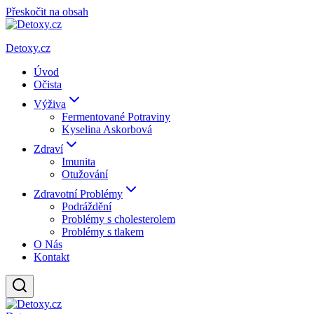
Přeskočit na obsah
Detoxy.cz
Úvod
Očista
Výživa
Fermentované Potraviny
Kyselina Askorbová
Zdraví
Imunita
Otužování
Zdravotní Problémy
Podráždění
Problémy s cholesterolem
Problémy s tlakem
O Nás
Kontakt