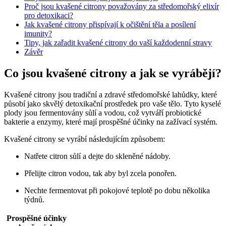
Proč jsou kvašené citrony považovány za středomořský elixír
pro detoxikaci?
Jak kvašené citrony přispívají k očištění těla a posílení
imunity?
Tipy, jak zařadit kvašené citrony do vaší každodenní stravy
Závěr
Co jsou kvašené citrony a jak se vyrábějí?
Kvašené citrony jsou tradiční a zdravé středomořské lahůdky, které
působí jako skvělý detoxikační prostředek pro vaše tělo. Tyto kyselé
plody jsou fermentovány sůlí a vodou, což vytváří probiotické
bakterie a enzymy, které mají prospěšné účinky na zažívací systém.
Kvašené citrony se vyrábí následujícím způsobem:
Natřete citron sůlí a dejte do skleněné nádoby.
Přelijte citron vodou, tak aby byl zcela ponořen.
Nechte fermentovat při pokojové teplotě po dobu několika
týdnů.
Prospěšné účinky