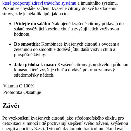
které podporují zdraví trávicího systému
a imunitního systému.
Pokud se chystáte začlenit kvašené citrony do své každodenní
stravy, zde je několik tipů, jak na to:
Přidejte do salátu:
Nakrájené kvašené citrony přidávají do
salátů osvěžující kyselou chuť a zvyšují jejich výživovou
hodnotu.
Do smoothie:
Kombinace kvašených citronů s ovocem a
zeleninou do smoothie dodává jídlu další vrstvu chuti a
prospěšné živiny.
Jako příloha k masu:
Kvašené citrony jsou skvělou přílohou
k masu, která zvyšuje chuť a dodává pokrmu zajímavý
středomořský nádech.
Vitamin C
100%
Probiotika
Obsahuje
Závěr
Po vyzkoušení kvašených citronů jako středomořského elixíru pro
detoxikaci si mnozí lidé pochvalují zlepšení svého trávení, zvýšenou
energii a pocit svěžesti. Tyto účinky tomuto tradičnímu léku dávají