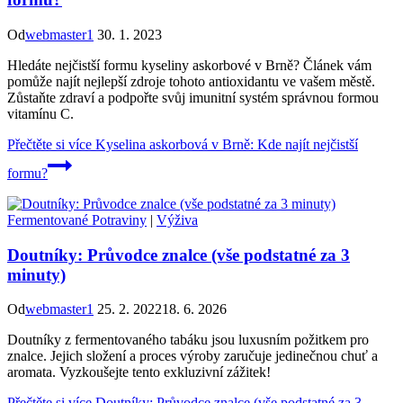
Od
webmaster1
30. 1. 2023
Hledáte nejčistší formu kyseliny askorbové v Brně? Článek vám
pomůže najít nejlepší zdroje tohoto antioxidantu ve vašem městě.
Zůstaňte zdraví a podpořte svůj imunitní systém správnou formou
vitamínu C.
Přečtěte si více
Kyselina askorbová v Brně: Kde najít nejčistší
formu?
Fermentované Potraviny
|
Výživa
Doutníky: Průvodce znalce (vše podstatné za 3
minuty)
Od
webmaster1
25. 2. 2022
18. 6. 2026
Doutníky z fermentovaného tabáku jsou luxusním požitkem pro
znalce. Jejich složení a proces výroby zaručuje jedinečnou chuť a
aromata. Vyzkoušejte tento exkluzivní zážitek!
Přečtěte si více
Doutníky: Průvodce znalce (vše podstatné za 3