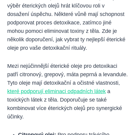
výběr éterických olejů hrát klíčovou roli v
dosažení úspěchu. Některé vůně mají schopnost
podporovat proces detoxikace, zatímco jiné
mohou pomoci eliminovat toxiny z těla. Zde je
několik doporučení, jak vybrat ty nejlepší éterické
oleje pro vaše detoxikační rituály.
Mezi nejúčinnější éterické oleje pro detoxikaci
patří citronový, grepový, máta peprná a levandule.
Tyto oleje mají detoxikační a očistné vlastnosti,
které podporují eliminaci odpadních látek
a
toxických látek z těla. Doporučuje se také
kombinovat více éterických olejů pro synergické
účinky.
Citronový olej:
Pro podporu trávicího