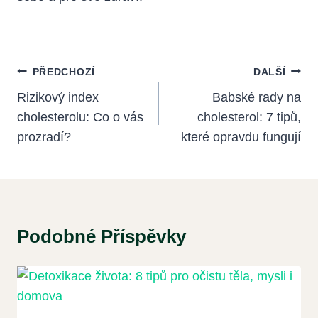
Navigace
PŘEDCHOZÍ
DALŠÍ
Pro
Rizikový index
Babské rady na
cholesterolu: Co o vás
cholesterol: 7 tipů,
Příspěvek
prozradí?
které opravdu fungují
Podobné Příspěvky