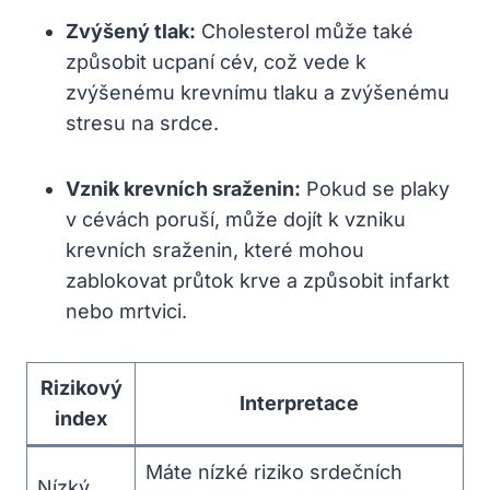
Zvýšený ⁢tlak:
Cholesterol může také
způsobit ucpaní cév, což vede k
zvýšenému krevnímu tlaku⁣ a zvýšenému
stresu na srdce.
Vznik krevních sraženin:
Pokud se plaky
v‍ cévách poruší, může dojít k vzniku
krevních sraženin, které mohou
zablokovat průtok krve a způsobit infarkt
nebo mrtvici.
Rizikový
Interpretace
index
Máte nízké riziko srdečních
Nízký