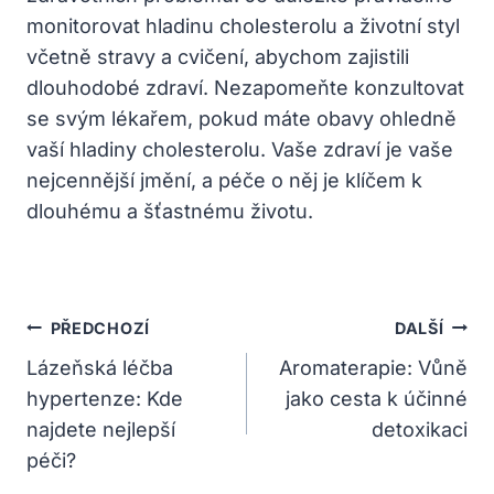
monitorovat⁣ hladinu cholesterolu ⁢a životní styl
včetně stravy a cvičení, abychom zajistili
dlouhodobé zdraví. Nezapomeňte konzultovat
se svým lékařem, pokud máte obavy⁢ ohledně
vaší hladiny cholesterolu. ⁣Vaše zdraví je vaše
nejcennější jmění, a péče o⁣ něj je ⁣klíčem k
dlouhému a ‍šťastnému životu.
Navigace
PŘEDCHOZÍ
DALŠÍ
Pro
Lázeňská léčba
Aromaterapie: Vůně
hypertenze: Kde
jako cesta k účinné
Příspěvek
najdete nejlepší
detoxikaci
péči?