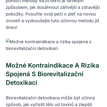
pomocí metody 483519915 je skvělým
způsobem, jak dosáhnout zářivější a zdravější
pokožky. Posuňte svoji péči o pleť na novou
úroveň a vyzkoušejte tuto účinnou metodu již
dnes!
Možné Kontraindikace A Rizika
Spojená S Biorevitalizační
Detoxikací
Biorevitalizační detoxikace může být účinný
způsob, jak vyčistit tělo od toxinů a zlepšit