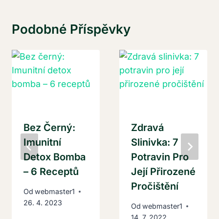
Podobné Příspěvky
Bez Černý:
Zdravá
Imunitní
Slinivka: 7
Detox Bomba
Potravin Pro
– 6 Receptů
Její Přirozené
Pročištění
Od
webmaster1
26. 4. 2023
Od
webmaster1
14. 7. 2022