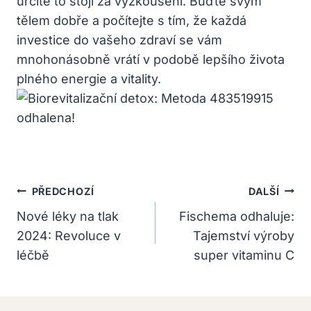
určitě to stojí za vyzkoušení. Buďte svým
tělem dobře a počítejte s tím, že každá
investice do vašeho zdraví se vám
mnohonásobně vrátí v podobě lepšího života
plného energie a vitality.
Navigace
PŘEDCHOZÍ
DALŠÍ
Pro
Nové léky na tlak
Fischema odhaluje:
2024: Revoluce v
Tajemství výroby
Příspěvek
léčbě
super vitaminu C