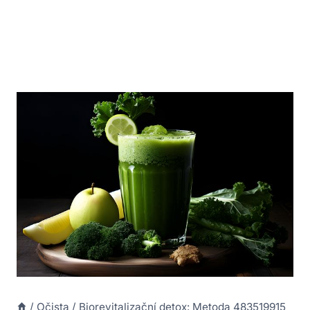
/
Očista
/
Biorevitalizační detox: Metoda 483519915