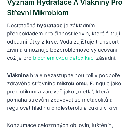
Význam Hydratace A Vlákniny Pro
Střevní Mikrobiom
Dostatečná
hydratace
je základním
předpokladem pro činnost ledvin, které filtrují
odpadní látky z krve. Voda zajišťuje transport
živin a umožnuje bezproblémové vylučování,
což je pro
biochemickou detoxikaci
zásadní.
Vláknina
hraje nezastupitelnou roli v podpoře
zdravého střevního
mikrobiomu
. Funguje jako
prebiotikum a zároveň jako „metla“, která
pomáhá střevům zbavovat se metabolitů a
regulovat hladinu cholesterolu a cukru v krvi.
Konzumace celozrnných obilovin, luštěnin,