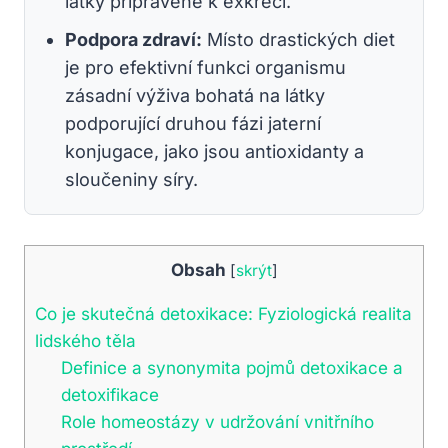
látky připravené k exkreci.
Podpora zdraví:
Místo drastických diet
je pro efektivní funkci organismu
zásadní výživa bohatá na látky
podporující druhou fázi jaterní
konjugace, jako jsou antioxidanty a
sloučeniny síry.
Obsah
[
skrýt
]
Co je skutečná detoxikace: Fyziologická realita
lidského těla
Definice a synonymita pojmů detoxikace a
detoxifikace
Role homeostázy v udržování vnitřního