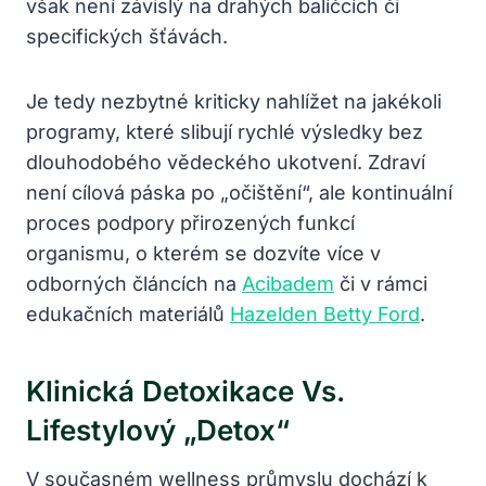
však není závislý na drahých balíčcích či
specifických šťávách.
Je tedy nezbytné kriticky nahlížet na jakékoli
programy, které slibují rychlé výsledky bez
dlouhodobého vědeckého ukotvení. Zdraví
není cílová páska po „očištění“, ale kontinuální
proces podpory přirozených funkcí
organismu, o kterém se dozvíte více v
odborných článcích na
Acibadem
či v rámci
edukačních materiálů
Hazelden Betty Ford
.
Klinická Detoxikace Vs.
Lifestylový „detox“
V současném wellness průmyslu dochází k