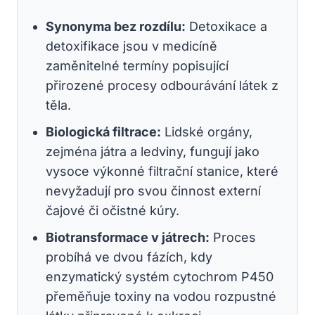
Synonyma bez rozdílu:
Detoxikace a
detoxifikace jsou v medicíně
zaměnitelné termíny popisující
přirozené procesy odbourávání látek z
těla.
Biologická filtrace:
Lidské orgány,
zejména játra a ledviny, fungují jako
vysoce výkonné filtrační stanice, které
nevyžadují pro svou činnost externí
čajové či očistné kúry.
Biotransformace v játrech:
Proces
probíhá ve dvou fázích, kdy
enzymatický systém cytochrom P450
přeměňuje toxiny na vodou rozpustné