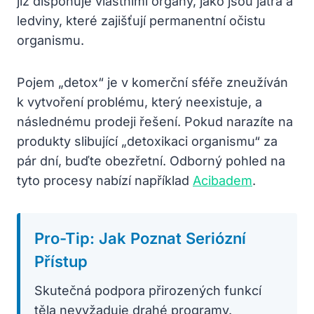
již disponuje vlastními orgány, jako jsou játra a
ledviny, které zajišťují permanentní očistu
organismu.
Pojem „detox“ je v komerční sféře zneužíván
k vytvoření problému, který neexistuje, a
následnému prodeji řešení. Pokud narazíte na
produkty slibující „detoxikaci organismu“ za
pár dní, buďte obezřetní. Odborný pohled na
tyto procesy nabízí například
Acibadem
.
Pro-Tip: Jak Poznat Seriózní
Přístup
Skutečná podpora přirozených funkcí
těla nevyžaduje drahé programy.