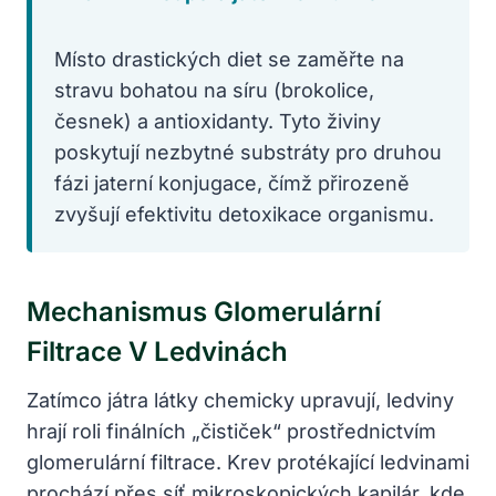
Místo drastických diet se zaměřte na
stravu bohatou na síru (brokolice,
česnek) a antioxidanty. Tyto živiny
poskytují nezbytné substráty pro druhou
fázi jaterní konjugace, čímž přirozeně
zvyšují efektivitu detoxikace organismu.
Mechanismus Glomerulární
Filtrace V Ledvinách
Zatímco játra látky chemicky upravují, ledviny
hrají roli finálních „čističek“ prostřednictvím
glomerulární filtrace. Krev protékající ledvinami
prochází přes síť mikroskopických kapilár, kde