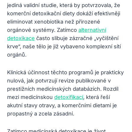
jediná validní studie, která by potvrzovala, že
komerční detoxikační diety dokáží efektivněji
eliminovat xenobiotika než přirozené
orgánové systémy. Zatímco
alternativní
detoxikace
často slibuje zázračné „vyčištění
krve“, naše tělo je již vybaveno komplexní sítí
orgánů.
Klinická účinnost těchto programů je prakticky
nulová, jak potvrzují revize publikované v
prestižních medicínských databázích. Rozdíl
mezi medicínskou
detoxifikací
, která řeší
akutní stavy otravy, a komerčními dietami je
propastný a zcela zásadní.
Zatímco medicínská detoxikace je život