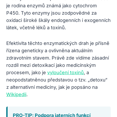
je rodina enzymů známá jako cytochrom
P450. Tyto enzymy jsou zodpovědné za
oxidaci široké škály endogenních i exogenních
látek, včetně léků a toxinů.
Efektivita těchto enzymatických drah je přísně
řízena geneticky a ovlivněna aktuálním
zdravotním stavem. Právě zde vidíme zásadní
rozdíl mezi detoxikací jako medicínským
procesem, jako je
vyloučení toxinů
, a
neopodstatněnou představou o tzv. „detoxu“
z alternativní medicíny, jak je popsáno na
Wikipedii
.
PRO-TIP: Podpora jaterních funkcí