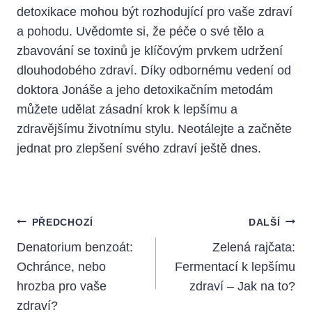
detoxikace mohou být rozhodující pro vaše zdraví
a pohodu. Uvědomte si, že péče o své tělo a
zbavování se toxinů je klíčovým prvkem udržení
dlouhodobého zdraví. Díky odbornému vedení od
doktora Jonáše a jeho detoxikačním metodám
můžete udělat zásadní krok k lepšímu a
zdravějšímu životnímu stylu. Neotálejte a začněte
jednat pro zlepšení svého zdraví ještě dnes.
Navigace
PŘEDCHOZÍ
DALŠÍ
Pro
Denatorium benzoát:
Zelená rajčata:
Ochránce, nebo
Fermentací k lepšímu
Příspěvek
hrozba pro vaše
zdraví – Jak na to?
zdraví?