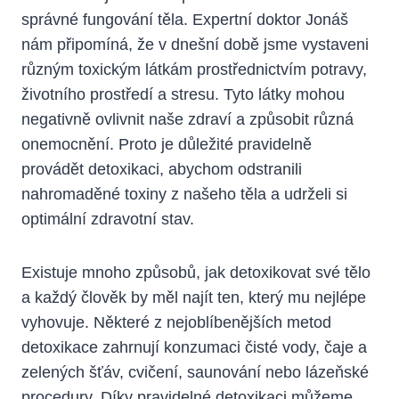
správné fungování těla. Expertní doktor Jonáš
nám připomíná, že v dnešní době jsme vystaveni
různým toxickým látkám prostřednictvím potravy,
životního prostředí a stresu. Tyto látky mohou
negativně ovlivnit naše zdraví a způsobit různá
onemocnění. Proto je důležité pravidelně
provádět detoxikaci, abychom odstranili
nahromaděné toxiny z našeho těla a udrželi si
optimální zdravotní stav.
Existuje mnoho způsobů, jak detoxikovat své tělo
a každý člověk by měl najít ten, který mu nejlépe
vyhovuje. Některé z nejoblíbenějších metod
detoxikace zahrnují konzumaci čisté vody, čaje a
zelených šťáv, cvičení, saunování nebo lázeňské
procedury. Díky pravidelné detoxikaci můžeme