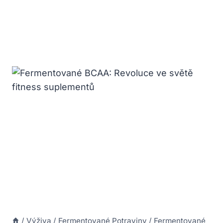
/
Výživa
/
Fermentované Potraviny
/
Fermentované