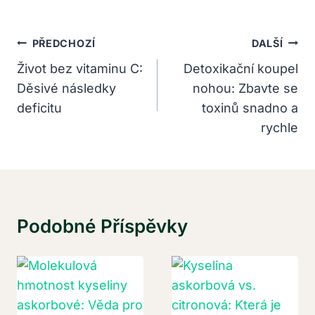
Navigace
PŘEDCHOZÍ
DALŠÍ
Pro
Život bez vitaminu C:
Detoxikační koupel
Děsivé následky
nohou: Zbavte se
Příspěvek
deficitu
toxinů snadno a
rychle
Podobné Příspěvky