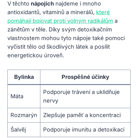
V těchto
nápojích
najdeme i mnoho
antioxidantů, vitamínů a minerálů,
které
pomáhají bojovat proti volným radikálům
a
zánětům v těle. Díky svým detoxikačním
vlastnostem mohou tyto nápoje také pomoci
vyčistit tělo od škodlivých látek a posílit
energetickou úroveň.
Bylinka
Prospěšné účinky
Podporuje trávení a uklidňuje
Máta
nervy
Rozmarýn
Zlepšuje paměť a koncentraci
Šalvěj
Podporuje imunitu a detoxikaci