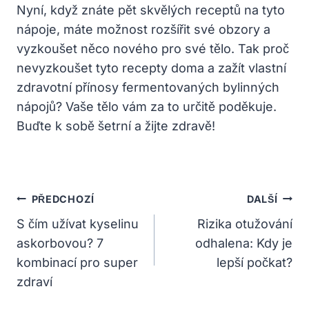
Nyní, když znáte pět skvělých receptů na tyto
nápoje, máte možnost rozšířit své obzory a
vyzkoušet něco nového pro své tělo. Tak proč
nevyzkoušet tyto recepty doma a zažít vlastní
zdravotní přínosy fermentovaných bylinných
nápojů? Vaše tělo vám za to určitě poděkuje.
Buďte k sobě šetrní a žijte zdravě!
Navigace
PŘEDCHOZÍ
DALŠÍ
Pro
S čím užívat kyselinu
Rizika otužování
askorbovou? 7
odhalena: Kdy je
Příspěvek
kombinací pro super
lepší počkat?
zdraví