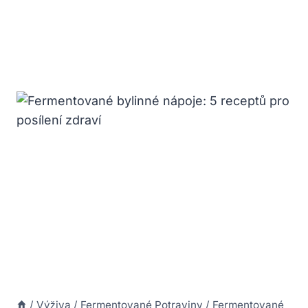
/
Výživa
/
Fermentované Potraviny
/
Fermentované