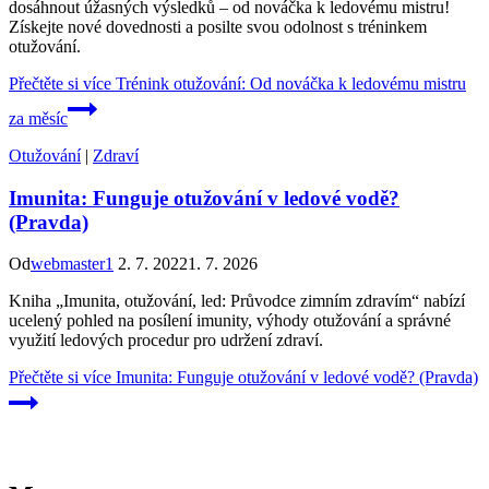
dosáhnout úžasných výsledků – od nováčka k ledovému mistru!
Získejte nové dovednosti a posilte svou odolnost s tréninkem
otužování.
Přečtěte si více
Trénink otužování: Od nováčka k ledovému mistru
za měsíc
Otužování
|
Zdraví
Imunita: Funguje otužování v ledové vodě?
(Pravda)
Od
webmaster1
2. 7. 2022
1. 7. 2026
Kniha „Imunita, otužování, led: Průvodce zimním zdravím“ nabízí
ucelený pohled na posílení imunity, výhody otužování a správné
využití ledových procedur pro udržení zdraví.
Přečtěte si více
Imunita: Funguje otužování v ledové vodě? (Pravda)