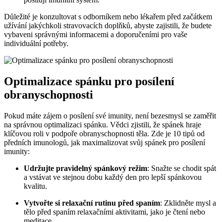
Důležité je konzultovat s odborníkem nebo lékařem před začátkem
užívání jakýchkoli stravovacích doplňků, abyste zajistili, že budete
vybaveni správnými informacemi a doporučeními pro vaše
individuální potřeby.
Optimalizace spánku pro posílení
obranyschopnosti
Pokud máte zájem o posílení své imunity, není bezesmysl se zaměřit
na správnou optimalizaci spánku. Vědci zjistili, že spánek hraje
klíčovou roli v podpoře obranyschopnosti těla. Zde je 10 tipů od
předních imunologů, jak maximalizovat svůj spánek pro posílení
imunity:
Udržujte pravidelný spánkový režim
: Snažte se chodit spát
a vstávat ve stejnou dobu každý den pro lepší spánkovou
kvalitu.
Vytvořte si relaxační rutinu před spaním
: Zklidněte mysl a
tělo před spaním relaxačními aktivitami, jako je čtení nebo
meditace.