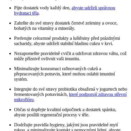
Pijte dostatek vody každý den,
abyste udrželi správnou
hydrataci těla
.
Zahrňte do své stravy dostatek čerstvé zeleniny a ovoce,
bohatých na vitamíny a minerály.
Preferujte celozrnné produkty a luštěniny před prázdnými
sacharidy, abyste udrželi stabilní hladinu cukru v krvi.
Nezapomeňte pravidelně cvičit a udržovat zdravou váhu, což
může příznivě ovlivnit vaši imunitu.
Minimalizujte konzumaci rafinovaných cukrů a
přepracovaných potravin, které mohou oslabit imunitní
systém.
Integrujte do své stravy probiotika obsažená v jogurtech nebo
fermentovaných potravinách,
které podporují zdravou střevní
mikroflóru
.
Občas si dopřejte kvalitní odpočinek a dostatek spánku,
abyste posílili regenerační procesy v těle.
Dodržujte pravidla hygieny, jakými jsou pravidelné mytí
rukou, a minimalizujte kontakt s nemocnými lidmi, abyste