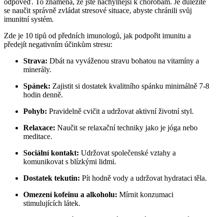
odpověď. To znamená, že jste náchylnější k chorobám. Je důležité
se naučit správně zvládat stresové situace, abyste chránili svůj
imunitní systém.
Zde je 10 tipů od předních imunologů, jak podpořit imunitu a
předejít negativním účinkům stresu:
Strava:
Dbát na vyváženou stravu bohatou na vitamíny a
minerály.
Spánek:
Zajistit si dostatek kvalitního spánku minimálně 7-8
hodin denně.
Pohyb:
Pravidelně cvičit a udržovat aktivní životní styl.
Relaxace:
Naučit se relaxační techniky jako je jóga nebo
meditace.
Sociální kontakt:
Udržovat společenské vztahy a
komunikovat s blízkými lidmi.
Dostatek tekutin:
Pít hodně vody a udržovat hydrataci těla.
Omezení kofeinu a alkoholu:
Mírnit konzumaci
stimulujících látek.