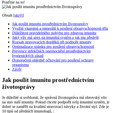
Pojďme na to!
Obsah
[
skrýt
]
Jak posílit imunitu prostřednictvím životosprávy
Využití vitaminů a minerálů k posílení obranyschopnosti těla
Důležitost pravidelného pohybu pro zdravou imunitu
Jaký vliv má stres na imunitní systém a jak mu předejít
Rozsah stravovacích doplňků při podpoře imunity
Optimalizace spánku pro posílení obranyschopnosti
Prevence infekčních onemocnění prostřednictvím
hygienických zásad
Doporučení ohledně očkování pro posílení ochrany
organismu
Závěr
Jak posílit imunitu prostřednictvím
životosprávy
Je důležité si uvědomit, že správná životospráva má obrovský vliv
na stav naší imunity. Pokud chcete podpořit svůj imunitní systém, je
dobré se zaměřit na kvalitní stravovací návyky a životní styl. Zde je
10 tipů od předních imunologů, :