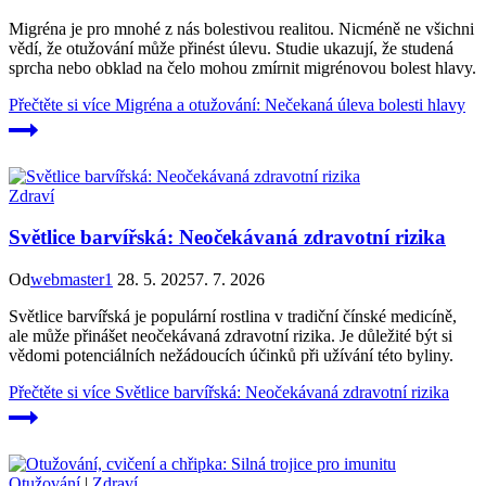
Migréna je pro mnohé z nás bolestivou realitou. Nicméně ne všichni
vědí, že otužování může přinést úlevu. Studie ukazují, že studená
sprcha nebo obklad na čelo mohou zmírnit migrénovou bolest hlavy.
Přečtěte si více
Migréna a otužování: Nečekaná úleva bolesti hlavy
Zdraví
Světlice barvířská: Neočekávaná zdravotní rizika
Od
webmaster1
28. 5. 2025
7. 7. 2026
Světlice barvířská je populární rostlina v tradiční čínské medicíně,
ale může přinášet neočekávaná zdravotní rizika. Je důležité být si
vědomi potenciálních nežádoucích účinků při užívání této byliny.
Přečtěte si více
Světlice barvířská: Neočekávaná zdravotní rizika
Otužování
|
Zdraví