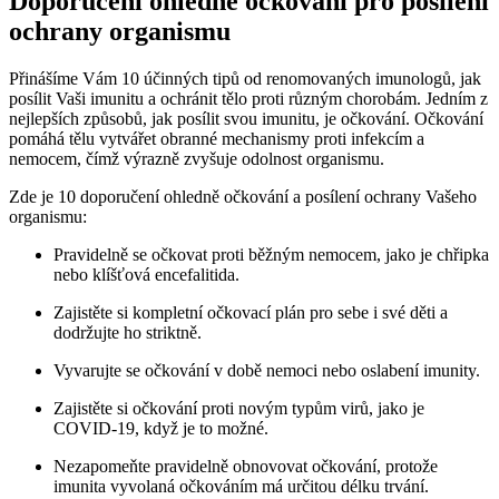
Doporučení ohledně očkování pro posílení
ochrany organismu
Přinášíme Vám 10 účinných tipů od renomovaných imunologů, jak
posílit Vaši imunitu a ochránit tělo proti různým chorobám. Jedním z
nejlepších způsobů, jak posílit svou imunitu, je očkování. Očkování
pomáhá tělu vytvářet obranné mechanismy proti infekcím a
nemocem, čímž výrazně zvyšuje odolnost organismu.
Zde je 10 doporučení ohledně očkování a posílení ochrany Vašeho
organismu:
Pravidelně se očkovat proti běžným nemocem, jako je chřipka
nebo klíšťová encefalitida.
Zajistěte si kompletní očkovací plán pro sebe i své děti a
dodržujte ho striktně.
Vyvarujte se očkování v době nemoci nebo oslabení imunity.
Zajistěte si očkování proti novým typům virů, jako je
COVID-19, když je to možné.
Nezapomeňte pravidelně obnovovat očkování, protože
imunita vyvolaná očkováním má určitou délku trvání.