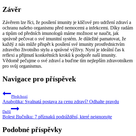
Závěr
Závěrem lze říci, že posílení imunity je klíčové pro udržení zdraví a
ochranu našeho organismu před nemocemi a infekcemi. Díky radám
a tipům od předních imunologů máme možnost se naučit, jak
správně pečovat o své imunitní systém. Je důležité pamatovat, že
každý z nás může přispět k posílení své imunity prostřednictvím
zdravého životního stylu a správné výživy. Nyní je ideální čas k
reflexi a přijmutí konkrétních kroků k podpoře naší imunity.
Vědomě pečujme o své zdraví a buďme tím nejlepším zdravotníkem
pro svůj organismus.
Navigace pro příspěvek
Předchozí
Anabolika: Svalnatá postava za cenu zdraví? Odhalte pravdu
Další
Bolest žlučníku: 7 příznaků podráždění, které neignorujte
Podobné příspěvky