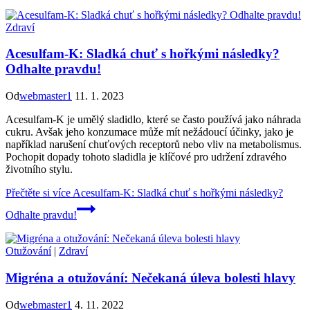
Zdraví
Acesulfam-K: Sladká chuť s hořkými následky?
Odhalte pravdu!
Od
webmaster1
11. 1. 2023
Acesulfam-K je umělý sladidlo, které se často používá jako náhrada
cukru. Avšak jeho konzumace může mít nežádoucí účinky, jako je
například narušení chuťových receptorů nebo vliv na metabolismus.
Pochopit dopady tohoto sladidla je klíčové pro udržení zdravého
životního stylu.
Přečtěte si více
Acesulfam-K: Sladká chuť s hořkými následky?
Odhalte pravdu!
Otužování
|
Zdraví
Migréna a otužování: Nečekaná úleva bolesti hlavy
Od
webmaster1
4. 11. 2022