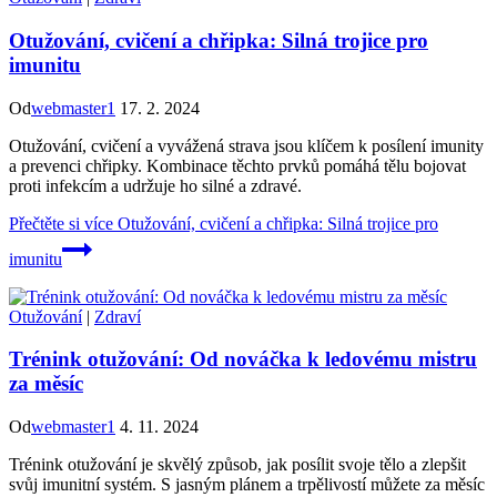
Otužování, cvičení a chřipka: Silná trojice pro
imunitu
Od
webmaster1
17. 2. 2024
Otužování, cvičení a vyvážená strava jsou klíčem k posílení imunity
a prevenci chřipky. Kombinace těchto prvků pomáhá tělu bojovat
proti infekcím a udržuje ho silné a zdravé.
Přečtěte si více
Otužování, cvičení a chřipka: Silná trojice pro
imunitu
Otužování
|
Zdraví
Trénink otužování: Od nováčka k ledovému mistru
za měsíc
Od
webmaster1
4. 11. 2024
Trénink otužování je skvělý způsob, jak posílit svoje tělo a zlepšit
svůj imunitní systém. S jasným plánem a trpělivostí můžete za měsíc