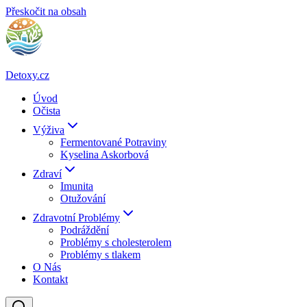
Přeskočit na obsah
Detoxy.cz
Úvod
Očista
Výživa
Fermentované Potraviny
Kyselina Askorbová
Zdraví
Imunita
Otužování
Zdravotní Problémy
Podráždění
Problémy s cholesterolem
Problémy s tlakem
O Nás
Kontakt