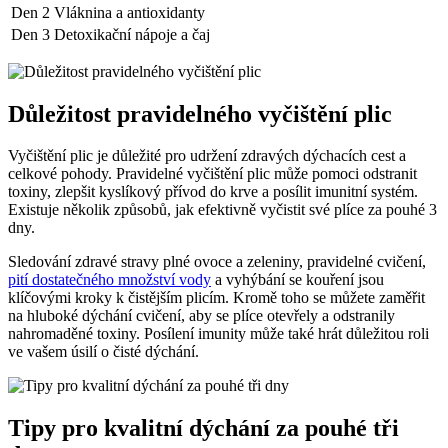
Den 2
Vláknina a antioxidanty
Den 3
Detoxikační nápoje a čaj
Důležitost pravidelného vyčištění plic
Vyčištění plic je důležité pro udržení zdravých dýchacích cest a
celkové pohody. Pravidelné vyčištění plic může pomoci odstranit
toxiny, zlepšit kyslíkový přívod do krve a posílit imunitní systém.
Existuje několik způsobů, jak efektivně vyčistit své plíce za pouhé 3
dny.
Sledování zdravé stravy plné ovoce a zeleniny, pravidelné cvičení,
pití dostatečného množství vody
a vyhýbání se kouření jsou
klíčovými kroky k čistějším plicím. Kromě toho se můžete zaměřit
na hluboké dýchání cvičení, aby se plíce otevřely a odstranily
nahromaděné toxiny. Posílení imunity může také hrát důležitou roli
ve vašem úsilí o čisté dýchání.
Tipy pro kvalitní dýchání za pouhé tři