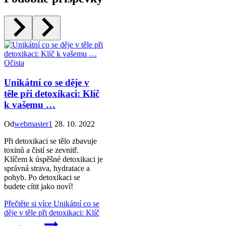
Očista
Unikátní co se děje v
těle při detoxikaci: Klíč
k vašemu …
Od
webmaster1
28. 10. 2022
Při detoxikaci se tělo zbavuje
toxinů a čistí se zevnitř.
Klíčem k úspěšné detoxikaci je
správná strava, hydratace a
pohyb. Po detoxikaci se
budete cítit jako noví!
Přečtěte si více
Unikátní co se
děje v těle při detoxikaci: Klíč