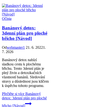
Očista
Banánový detox:
3denní plán pro ploché
břicho [Návod]
Od
webmaster1
21. 6. 2022
1.
7. 2026
Banánový detox nabízí
sladkou cestu k plochému
břichu. Tento 3denní plán je
plný živin a detoxikačních
vlastností banánů. Sledování
stravy a důslednost jsou klíčem
k úspěchu tohoto programu.
Přečtěte si více
Banánový
detox: 3denní plán pro ploché
břicho [Návod]