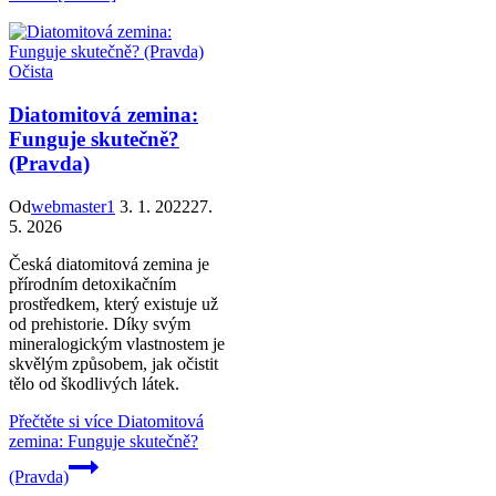
Očista
Diatomitová zemina:
Funguje skutečně?
(Pravda)
Od
webmaster1
3. 1. 2022
27.
5. 2026
Česká diatomitová zemina je
přírodním detoxikačním
prostředkem, který existuje už
od prehistorie. Díky svým
mineralogickým vlastnostem je
skvělým způsobem, jak očistit
tělo od škodlivých látek.
Přečtěte si více
Diatomitová
zemina: Funguje skutečně?
(Pravda)