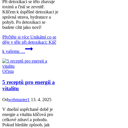
Při detoxikaci se tělo zbavuje
toxinů a čistí se zevnitř.
Klíčem k úspěšné detoxikaci je
správná strava, hydratace a
pohyb. Po detoxikaci se
budete cítit jako noví!
Přečtěte si více
Unikátní co se
děje v těle při detoxikaci: Klíč
k vašemu …
Očista
5 receptů pro energii a
vitalitu
Od
webmaster1
13. 4. 2025
V dnešní uspěchané době je
energie a vitalita klíčová pro
celkové zdraví a pohodu.
Pokud hledáte způsob, jak