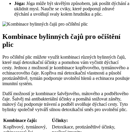
Jóga:
Jóga může být skvělým způsobem, jak posílit dýchání a
uklidnit mysl. Naučte se cviky, které podporují zdravé
dýchání a uvolňují svaly kolem hrudníku a plic.
Kombinace bylinných čajů pro očištění
plic
Pro očištění plic můžete využít kombinaci různých bylinných čajů,
které mají detoxikační účinky a pomohou vám vyčistit dýchací
cesty. Jednou z možností je kombinace kopřivového, tymiánového a
echinaceového čaje. Kopřiva má detoxikační vlastnosti a působí
protizánětlivě, tymián podporuje uvolnění hlenů a echinacea posiluje
imunitní systém.
Další možností je kombinace šalvějového, mátového a podbělového
čaje. Šalvěj má antibakteriální účinky a pomáhá snižovat záněty,
mátový čaj podporuje trávení a podběl uvolňuje dýchací cesty. Tyto
bylinky společně vytváří silnou detoxikační směs pro uvolnění plic.
Kombinace čajů:
Účinky:
Kopřivový, tymiánový,
Detoxikace, protizánětlivé účinky,