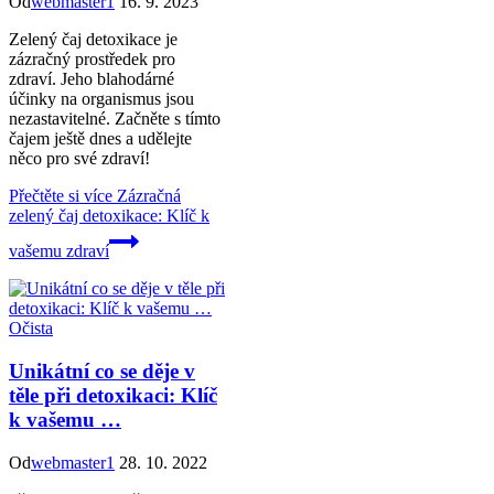
Od
webmaster1
16. 9. 2023
Zelený čaj detoxikace je
zázračný prostředek pro
zdraví. Jeho blahodárné
účinky na organismus jsou
nezastavitelné. Začněte s tímto
čajem ještě dnes a udělejte
něco pro své zdraví!
Přečtěte si více
Zázračná
zelený čaj detoxikace: Klíč k
vašemu zdraví
Očista
Unikátní co se děje v
těle při detoxikaci: Klíč
k vašemu …
Od
webmaster1
28. 10. 2022