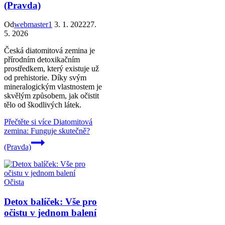
(Pravda)
Od
webmaster1
3. 1. 2022
27.
5. 2026
Česká diatomitová zemina je
přírodním detoxikačním
prostředkem, který existuje už
od prehistorie. Díky svým
mineralogickým vlastnostem je
skvělým způsobem, jak očistit
tělo od škodlivých látek.
Přečtěte si více
Diatomitová
zemina: Funguje skutečně?
(Pravda)
Očista
Detox balíček: Vše pro
očistu v jednom balení