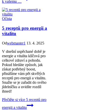
k vašemu …
Očista
5 receptů pro energii a
vitalitu
Od
webmaster1
13. 4. 2025
V dnešní uspěchané době je
energie a vitalita klíčová pro
celkové zdraví a pohodu.
Pokud hledáte způsob, jak
získat potřebný boost,
přinášíme vám pět skvělých
receptů pro energii a vitalitu.
Snažte se je zařadit do svého
jídelníčku a uvidíte rozdíl
ihned!
Přečtěte si více
5 receptů pro
energii a vitalitu