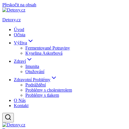
Přeskočit na obsah
Detoxy.cz
Úvod
Očista
Výživa
Fermentované Potraviny
Kyselina Askorbová
Zdraví
Imunita
Otužování
Zdravotní Problémy
Podráždění
Problémy s cholesterolem
Problémy s tlakem
O Nás
Kontakt