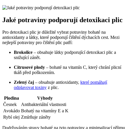
Jaké potraviny podporují detoxikaci plic
Pro detoxikaci plic je důležité vybrat potraviny bohaté na
antioxidanty a látky, které podporují čištění dýchacích cest. Mezi
nejlepší potraviny pro čištění plic patří:
Brokolice
– obsahuje látky podporující detoxikaci plic a
snižující zánět.
Citrusové plody
– bohaté na vitamín C, který chrání plicní
tkáň před poškozením.
Zelený čaj
– obsahuje antioxidanty,
které pomáhají
odplavovat toxiny
z plic.
Plodina
Výhody
Česnek
Antibakteriální vlastnosti
Avokádo
Bohatý na vitamíny E a K
Rybí olej
Zmírňuje záněty
Dodržováním stravy bohaté na tyto potraviny a minimalizací příjmu