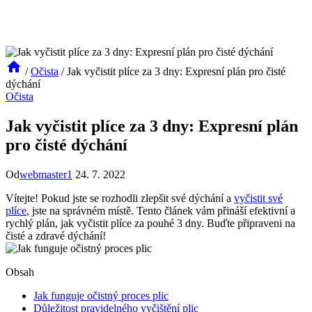
/
Očista
/
Jak vyčistit plíce za 3 dny: Expresní plán pro čisté
dýchání
Očista
Jak vyčistit plíce za 3 dny: Expresní plán
pro čisté dýchání
Od
webmaster1
24. 7. 2022
Vítejte! Pokud jste se rozhodli zlepšit své dýchání a
vyčistit své
plíce
, jste na správném místě. Tento článek vám přináší efektivní a
rychlý plán, jak vyčistit plíce za pouhé 3 dny. Buďte připraveni na
čisté a zdravé dýchání!
Obsah
Jak funguje očistný proces plic
Důležitost pravidelného vyčištění plic