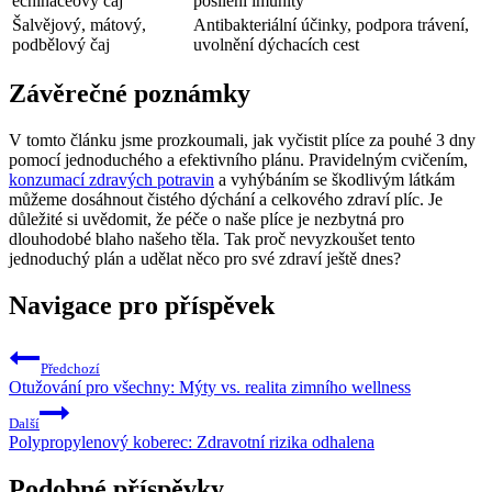
echinaceový čaj
posílení imunity
Šalvějový, mátový,
Antibakteriální účinky, podpora trávení,
podbělový čaj
uvolnění dýchacích cest
Závěrečné poznámky
V tomto článku jsme prozkoumali, jak vyčistit plíce za pouhé 3 dny
pomocí jednoduchého a efektivního plánu. Pravidelným cvičením,
konzumací zdravých potravin
a vyhýbáním se škodlivým látkám
můžeme dosáhnout čistého dýchání a celkového zdraví plíc. Je
důležité si uvědomit, že péče o naše plíce je nezbytná pro
dlouhodobé blaho našeho těla. Tak proč nevyzkoušet tento
jednoduchý plán a udělat něco pro své zdraví ještě dnes?
Navigace pro příspěvek
Předchozí
Otužování pro všechny: Mýty vs. realita zimního wellness
Další
Polypropylenový koberec: Zdravotní rizika odhalena
Podobné příspěvky