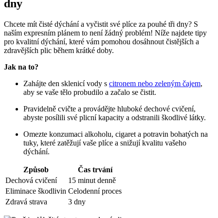
dny
Chcete mít čisté dýchání a vyčistit své plíce za pouhé tři dny? S
naším expresním plánem to není žádný problém! Níže najdete tipy
pro kvalitní dýchání, které vám pomohou dosáhnout čistějších a
zdravějších plic během krátké doby.
Jak na to?
Zahájte den sklenicí vody s
citronem nebo zeleným čajem
,
aby se vaše tělo probudilo a začalo se čistit.
Pravidelně cvičte a provádějte hluboké dechové cvičení,
abyste posílili své plicní kapacity a odstranili škodlivé látky.
Omezte konzumaci alkoholu, cigaret a potravin bohatých na
tuky, které zatěžují vaše plíce a snižují kvalitu vašeho
dýchání.
Způsob
Čas trvání
Dechová cvičení
15 minut denně
Eliminace škodlivin
Celodenní proces
Zdravá strava
3 dny