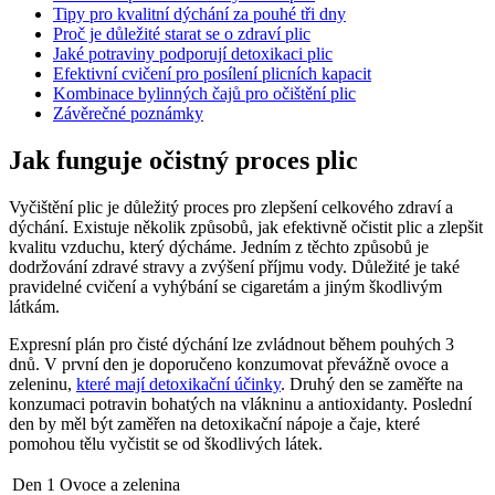
Tipy pro kvalitní dýchání za pouhé tři dny
Proč je důležité starat se o zdraví plic
Jaké potraviny podporují detoxikaci plic
Efektivní cvičení pro posílení plicních kapacit
Kombinace bylinných čajů pro očištění plic
Závěrečné poznámky
Jak funguje očistný proces plic
Vyčištění plic je důležitý proces pro zlepšení celkového zdraví a
dýchání. Existuje několik způsobů, jak efektivně očistit plic a zlepšit
kvalitu vzduchu, který dýcháme. Jedním z těchto způsobů je
dodržování zdravé stravy a zvýšení příjmu vody. Důležité je také
pravidelné cvičení a vyhýbání se cigaretám a jiným škodlivým
látkám.
Expresní plán pro čisté dýchání lze zvládnout během pouhých 3
dnů. V první den je doporučeno konzumovat převážně ovoce a
zeleninu,
které mají detoxikační účinky
. Druhý den se zaměřte na
konzumaci potravin bohatých na vlákninu a antioxidanty. Poslední
den by měl být zaměřen na detoxikační nápoje a čaje, které
pomohou tělu vyčistit se od škodlivých látek.
Den 1
Ovoce a zelenina