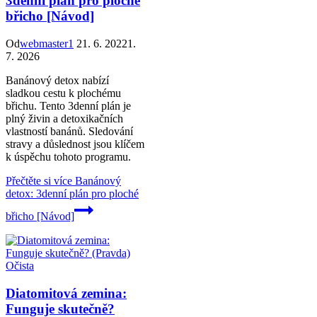
3denní plán pro ploché
břicho [Návod]
Od
webmaster1
21. 6. 2022
1.
7. 2026
Banánový detox nabízí
sladkou cestu k plochému
břichu. Tento 3denní plán je
plný živin a detoxikačních
vlastností banánů. Sledování
stravy a důslednost jsou klíčem
k úspěchu tohoto programu.
Přečtěte si více
Banánový
detox: 3denní plán pro ploché
břicho [Návod]
Očista
Diatomitová zemina:
Funguje skutečně?