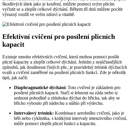
škodlivých látek jako je kouření, můžete pomoci svým plicím
vyčistit se a zlepšit celkové dýchání. Během tří dnů můžete pocítit
výrazný rozdíl ve svém zdraví a vitalitě.
Efektivní cvičení pro posílení plicních
kapacit
Existuje mnoho efektivních cvičení, která mohou pomoci posílit
plicní kapacity a zlepšit celkové dýchání. Jedním z nejúčinnějších
způsobů, jak dosáhnout čistých plic, je pravidelný trénink dýchacích
svalů a cvičení zaměřené na posílení plicních funkcí. Zde je několik
tipů, jak začít:
Diaphragmatické dýchání:
Toto cvičení je základem pro
posílení plicních kapacit. Stačí si lehnout na záda nebo si
sednout pohodlně a zhluboka dýchat do břicha, tak aby se
břicho vyboulo při nádechu a stáhlo při výdechu.
Intervalový trénink:
Kombinace aerobního cvičení, jako je
běh nebo cyklistika, s krátkými intervaly intenzivního cvičení,
může pomoci zlepšit plicní funkci a kapacitu.