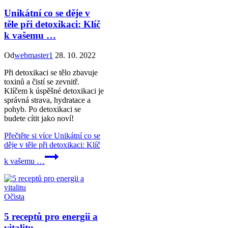
Unikátní co se děje v
těle při detoxikaci: Klíč
k vašemu …
Od
webmaster1
28. 10. 2022
Při detoxikaci se tělo zbavuje
toxinů a čistí se zevnitř.
Klíčem k úspěšné detoxikaci je
správná strava, hydratace a
pohyb. Po detoxikaci se
budete cítit jako noví!
Přečtěte si více
Unikátní co se
děje v těle při detoxikaci: Klíč
k vašemu …
Očista
5 receptů pro energii a
vitalitu