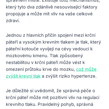
správném místě. Existuje totiž mechanismus,
který tyto dva zdánlivě nesouvisející faktory
propojuje a může mít vliv na vaše celkové
zdraví.
Jednou z hlavních příčin spojení mezi krční
páteří a vysokým krevním tlakem je tlak, který
páteřní kotouče vyvíjejí na cévy vedoucí k
mozkovému kmenu. Tlak způsobený
nestabilitou v krční páteři může vést k
omezení průtoku krve do mozku,
což může
zvýšit krevní tlak
a zvýšit riziko hypertenze.
Je důležité si uvědomit, že správná péče o
krční páteř může mít pozitivní vliv na regulaci
krevního tlaku. Pravidelný pohyb, správná