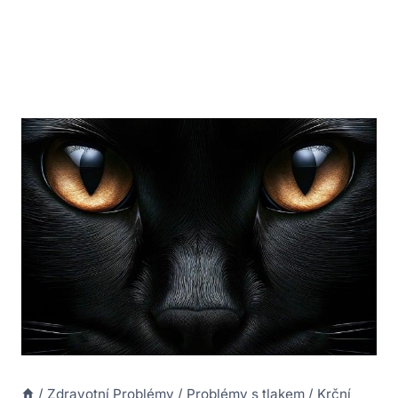
/
Zdravotní Problémy
/
Problémy s tlakem
/
Krční