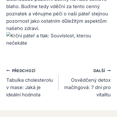
blaho. Buďme tedy vděčni za tento cenný
poznatek a věnujme péči o naši páteř stejnou
pozornost jako ostatním důležitým aspektům
našeho zdraví.
Navigace
PŘEDCHOZÍ
DALŠÍ
Pro
Tabulka cholesterolu
Osvědčený detox
v mase: Jaká je
mačingová: 7 dní pro
Příspěvek
ideální hodnota
vitalitu