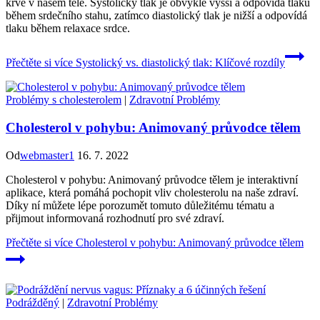
krve v našem těle. Systolický tlak je obvykle vyšší a odpovídá tlaku
během srdečního stahu, zatímco diastolický tlak je nižší a odpovídá
tlaku během relaxace srdce.
Přečtěte si více
Systolický vs. diastolický tlak: Klíčové rozdíly
Problémy s cholesterolem
|
Zdravotní Problémy
Cholesterol v pohybu: Animovaný průvodce tělem
Od
webmaster1
16. 7. 2022
Cholesterol v pohybu: Animovaný průvodce tělem je interaktivní
aplikace, která pomáhá pochopit vliv cholesterolu na naše zdraví.
Díky ní můžete lépe porozumět tomuto důležitému tématu a
přijmout informovaná rozhodnutí pro své zdraví.
Přečtěte si více
Cholesterol v pohybu: Animovaný průvodce tělem
Podrážděný
|
Zdravotní Problémy