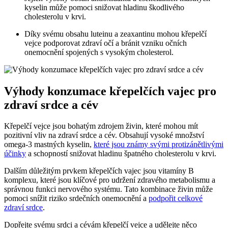
kyselin může pomoci snižovat hladinu škodlivého
cholesterolu v krvi.
Díky svému obsahu luteinu a zeaxantinu mohou křepelčí
vejce podporovat zdraví očí a bránit vzniku očních
onemocnění spojených s vysokým cholesterol.
Výhody konzumace křepelčích vajec pro
zdraví srdce a cév
Křepelčí vejce jsou bohatým zdrojem živin, které mohou mít
pozitivní vliv na zdraví srdce a cév. Obsahují vysoké množství
omega-3 mastných kyselin,
které jsou známy svými protizánětlivými
účinky
a schopností snižovat hladinu špatného cholesterolu v krvi.
Dalším důležitým prvkem křepelčích vajec jsou vitamíny B
komplexu, které jsou klíčové pro udržení zdravého metabolismu a
správnou funkci nervového systému. Tato kombinace živin může
pomoci snížit riziko srdečních onemocnění a
podpořit celkové
zdraví srdce
.
Dopřejte svému srdci a cévám křepelčí vejce a udělejte něco