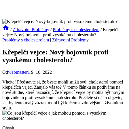
/
Zdravotní Problémy
/
Problémy s cholesterolem
/
Křepelčí
vejce: Nový bojovník proti vysokému cholesterolu?
Problémy s cholesterolem
|
Zdravotní Problémy
Křepelčí vejce: Nový bojovník proti
vysokému cholesterolu?
Od
webmaster1
9. 10. 2022
Vítejte! Představte si, že byste mohli snížit svůj cholesterol pomocí
křepelčích vajec. Zaujalo vás to? V tomto článku se podíváme na
nové studie, které naznačují, že křepelčí vejce by mohla být novým
bojovníkem proti vysokému cholesterolu. Přečtěte si dál a objevte,
jak by tento malý zázrak mohl být klíčem k zdravějšímu životnímu
stylu.
Obsah