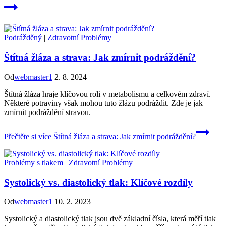
Podrážděný
|
Zdravotní Problémy
Štítná žláza a strava: Jak zmírnit podráždění?
Od
webmaster1
2. 8. 2024
Štítná žláza hraje klíčovou roli v metabolismu a celkovém zdraví.
Některé potraviny však mohou tuto žlázu podráždit. Zde je jak
zmírnit podráždění stravou.
Přečtěte si více
Štítná žláza a strava: Jak zmírnit podráždění?
Problémy s tlakem
|
Zdravotní Problémy
Systolický vs. diastolický tlak: Klíčové rozdíly
Od
webmaster1
10. 2. 2023
Systolický a diastolický tlak jsou dvě základní čísla, která měří tlak