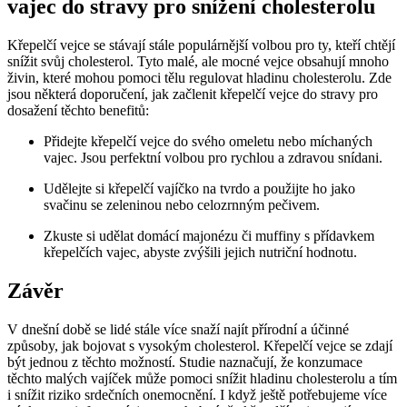
vajec do stravy pro snížení cholesterolu
Křepelčí vejce se stávají stále populárnější volbou pro ty, kteří chtějí
snížit svůj cholesterol. Tyto malé, ale mocné vejce obsahují mnoho
živin, které mohou pomoci tělu regulovat hladinu cholesterolu. Zde
jsou některá doporučení, jak začlenit křepelčí vejce do stravy pro
dosažení těchto benefitů:
Přidejte křepelčí vejce do svého omeletu nebo míchaných
vajec. Jsou perfektní volbou pro rychlou a zdravou snídani.
Udělejte si křepelčí vajíčko na tvrdo a použijte ho jako
svačinu se zeleninou nebo celozrnným pečivem.
Zkuste si udělat domácí majonézu či muffiny s přídavkem
křepelčích vajec, abyste zvýšili jejich nutriční hodnotu.
Závěr
V dnešní době se lidé stále více snaží najít přírodní a účinné
způsoby, jak bojovat s vysokým cholesterol. Křepelčí vejce se zdají
být jednou z těchto možností. Studie naznačují, že konzumace
těchto malých vajíček může pomoci snížit hladinu cholesterolu a tím
i snížit riziko srdečních onemocnění. I když ještě potřebujeme více