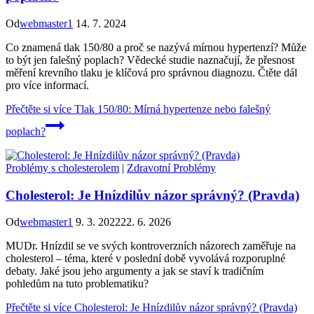
Od
webmaster1
14. 7. 2024
Co znamená tlak 150/80 a proč se nazývá mírnou hypertenzí? Může
to být jen falešný poplach? Vědecké studie naznačují, že přesnost
měření krevního tlaku je klíčová pro správnou diagnozu. Čtěte dál
pro více informací.
Přečtěte si více
Tlak 150/80: Mírná hypertenze nebo falešný
poplach?
Problémy s cholesterolem
|
Zdravotní Problémy
Cholesterol: Je Hnízdilův názor správný? (Pravda)
Od
webmaster1
9. 3. 2022
22. 6. 2026
MUDr. Hnízdil se ve svých kontroverzních názorech zaměřuje na
cholesterol – téma, které v poslední době vyvolává rozporuplné
debaty. Jaké jsou jeho argumenty a jak se staví k tradičním
pohledům na tuto problematiku?
Přečtěte si více
Cholesterol: Je Hnízdilův názor správný? (Pravda)