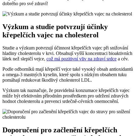
dobrého pro své zdraví!
Výzkum a studie potvrzují účinky
křepelčích vajec na cholesterol
Studie a výzkum potvrzují účinnost křepelčích vajec při snižování
hladiny cholesterolu v krvi. Obsahují vyšší koncentraci bioaktivních
látek než slepičí vejce,
což má pozitivní vliv na zdraví srdce
a cév.
Podle odborníků mají křepelčí vejce také vysoký obsah antioxidantů
a omega-3 mastných kyselin, které spolu s nízkým obsahem tuku
pomáhají redukovat škodlivý cholesterol LDL.
Výzkum tak naznačuje, že pravidelná konzumace křepelčích vajec
může být efektivním přírodním prostředkem pro udržení zdravých
hodnot cholesterolu a prevenci srdečně-cévních onemocnění.
Doporučení pro začlenění křepelčích