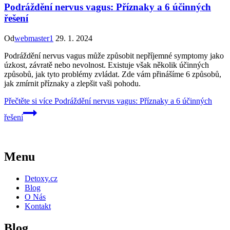
Podráždění nervus vagus: Příznaky a 6 účinných
řešení
Od
webmaster1
29. 1. 2024
Podráždění nervus vagus může způsobit nepříjemné symptomy jako
úzkost, závratě nebo nevolnost. Existuje však několik účinných
způsobů, jak tyto problémy zvládat. Zde vám přinášíme 6 způsobů,
jak zmírnit příznaky a zlepšit vaši pohodu.
Přečtěte si více
Podráždění nervus vagus: Příznaky a 6 účinných
řešení
Menu
Detoxy.cz
Blog
O Nás
Kontakt
Blog