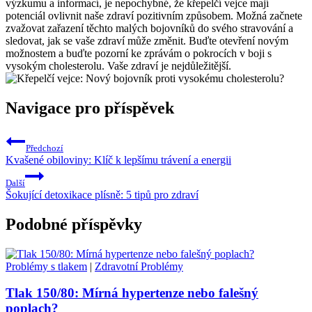
výzkumu a informací, je nepochybné, že křepelčí vejce mají
potenciál ovlivnit naše zdraví pozitivním způsobem. Možná začnete
zvažovat zařazení těchto malých bojovníků do svého stravování a
sledovat, jak se vaše zdraví může změnit. Buďte otevření novým
možnostem a buďte pozorní ke zprávám o pokrocích v boji s
vysokým cholesterolu. Vaše zdraví je nejdůležitější.
Navigace pro příspěvek
Předchozí
Kvašené obiloviny: Klíč k lepšímu trávení a energii
Další
Šokující detoxikace plísně: 5 tipů pro zdraví
Podobné příspěvky
Problémy s tlakem
|
Zdravotní Problémy
Tlak 150/80: Mírná hypertenze nebo falešný
poplach?