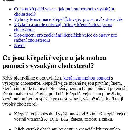
Co jsou křepelčí vejce a jak mohou pomoci s vysokým
cholesterol?
Výhody konzumace křepelčích vajec pro zdraví srdce a cév
Výzkum a studie potvrzují účinky křepelčích vajec na
cholesterol
Doporučení pro začlenění křepelčích vajec do stravy pro
snížení cholesterolu
Závěr
Co jsou křepelčí vejce a jak mohou
pomoci s vysokým cholesterol?
Když přemýšlíme o potravinách,
které nám mohou pomoci
s
vysokým cholesterol, křepelčí vejce možná nejsou prvním jídlem,
které nám přijde na mysl. Nicméně, není třeba podceňovat potenciál
těchto malých vaječných pokladů. Křepelčí vejce jsou plné živin,
které mohou být prospěšné pro naše zdraví, včetně těch, kteří mají
vysoký cholesterol.
Křepelčí vejce obsahují vyšší množství živin než slepičí vejce,
včetně vitamínů A, D, E, B12, železa, fosforu a zinku.
Jejich vysoký obsah antioxidantů a esenciálních mastných