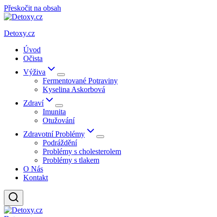
Přeskočit na obsah
Detoxy.cz
Úvod
Očista
Výživa
Fermentované Potraviny
Kyselina Askorbová
Zdraví
Imunita
Otužování
Zdravotní Problémy
Podráždění
Problémy s cholesterolem
Problémy s tlakem
O Nás
Kontakt