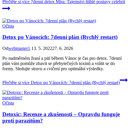
Přečtěte si více
7denní detox Mira: Tajemství štíhlé postavy celebrit
Očista
Detox po Vánocích: 7denní plán (Rychlý restart)
Od
webmaster1
13. 5. 2022
27. 6. 2026
Po nadměrném žraní a pití během Vánoc je čas pro detox. 7denní
plán vám pomůže zbavit se přebytečných toxinů a vrátit se do
formy. Sledujte stravu a cvičení pro optimální výsledky.
Přečtěte si více
Detox po Vánocích: 7denní plán (Rychlý restart)
Očista
Detoxic: Recenze a zkušenosti – Opravdu funguje
proti parazitům?