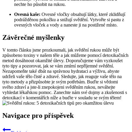
nechte‌ ho působit na rukou.
Ovesná kaše:
Ovesné vločky obsahují látky, ⁤které zklidňují
podrážděnou⁣ pokožku a‍ snižují svědění.⁤ Vytvořte⁤ si pastu⁣ z
ovesných vloček a vody a naneste ji na ‍postižené místo.
Závěrečné myšlenky
V tomto ⁤článku jsme prozkoumali,⁢ jak svědění⁣ rukou může být
způsobeno ⁤toxiny v⁤ našem ​těle a jak můžeme pomocí detoxikačních
metod dosáhnout ⁣okamžité ⁤úlevy.‍ Doporučujeme vám⁣ vyzkoušet
tyto tipy a‍ pozorovat, jak se vám zmírní nepříjemné ⁣svědění.
⁢Nezapomeňte také dbát‌ na ⁣správnou hydrataci a výživu, ⁣abyste
udrželi vaše tělo čisté a zdravé. Sledujte, jak reaguje vaše⁣ tělo na
⁤tyto metody a přizpůsobte je svým potřebám. Buďte ‍si vědomi
svého zdraví a ⁤jste-li ‌znepokojeni ⁣svěděním ‍rukou, neváhejte
vyhledat ‍lékařskou pomoc. Zanechte nám své dojmy a zkušenosti s
detoxikací v komentářích⁣ níže‍ a ⁤buďte v souladu se‍ svým tělem!
Navigace pro příspěvek