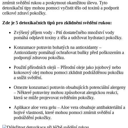
⁢zmírnit svědění rukou a poskytnout okamžitou úlevu. Tyto​
detoxikační⁢ tipy mohou pomoci vyčistit tělo od​ toxinů a podporit
celkové zdraví pokožky.
Zde je ​5 ​detoxikačních tipů⁢ pro zklidnění svědění rukou:
Zvýšený⁣ příjem vody -⁤ Pití⁣ dostatečného ‍množství vody
⁤pomáhá​ odplavit toxiny z těla‌ a udržovat hydrataci pokožky.
Konzumace potravin bohatých na ​antioxidanty –
Antioxidanty pomáhají ochraňovat ‍buňky před ‍poškozením a⁢
podporují zdravou pokožku.
Použití přírodních olejů‌ – Přírodní‍ oleje jako jojobový ‍nebo
kokosový olej mohou⁢ pomoci zklidnit podrážděnou pokožku
a⁣ snížit svědění.
Omezte konzumaci⁤ potravin obsahujících potenciální alergeny
– Některé potraviny mohou způsobovat alergickou reakci,
která se může projevovat svěděním pokožky.
Aplikace aloe vera ‌gelu‍ – Aloe vera ‌obsahuje antibakteriální a
hojivé ‌vlastnosti, které mohou pomoci ​zmírnit ‍svědění a
podráždění pokožky.