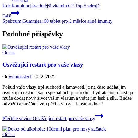
Předchozí
Kde koupit nejkvalitnější vitamin C? Top 5 zdrojů
Další
Spektrum Gummies: 60 tablet pro 2 měsíce silné imunity
Podobné příspěvky
Očista
Osvěžující restart pro vaše vlasy
Od
webmaster1
20. 2. 2025
Pokud vaše vlasy trpí suchostí a lámavostí, je na čase udělat jim
osvěžující restart. Sada speciálních produktů a hydratačních postupů
může dodat nový život vašim vlasům a vrátit jim lesk a sílu. Buďte
odvážní a změňte svou péči o vlasy k lepšímu dnes!
Přečtěte si více
Osvěžující restart pro vaše vlasy
Očista