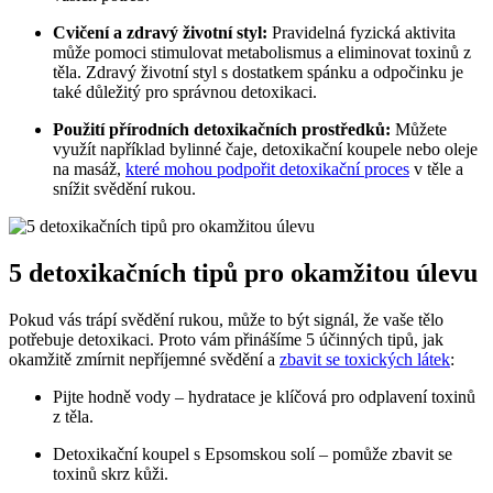
Cvičení ‍a zdravý životní styl:
⁣Pravidelná‌ fyzická aktivita
může ‌pomoci stimulovat metabolismus a ⁢eliminovat toxinů z
těla. ⁤Zdravý životní styl ⁢s dostatkem spánku a ‌odpočinku je⁣
také důležitý pro správnou detoxikaci.
Použití ‍přírodních detoxikačních⁢ prostředků:
⁣Můžete
využít například bylinné čaje,‍ detoxikační koupele‌ nebo⁣ oleje
na masáž,
které mohou podpořit detoxikační proces
v těle⁢ a
snížit svědění rukou.
5 detoxikačních‍ tipů⁣ pro⁣ okamžitou ⁤úlevu
Pokud vás trápí svědění ⁣rukou, může to být signál, že vaše tělo
potřebuje detoxikaci. Proto vám‍ přinášíme 5 účinných⁢ tipů, jak
okamžitě zmírnit nepříjemné svědění a
zbavit se toxických látek
:
Pijte hodně⁤ vody – ⁢hydratace je klíčová‌ pro odplavení toxinů
z ​těla.
Detoxikační koupel s Epsomskou ⁣solí – pomůže zbavit se
toxinů skrz kůži.