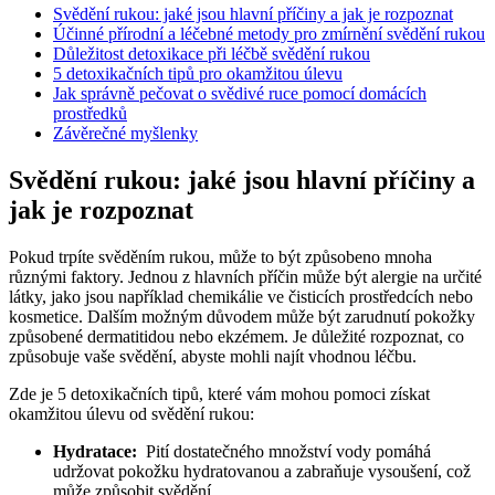
Svědění rukou: ‍jaké jsou hlavní příčiny a jak je rozpoznat
Účinné přírodní a léčebné metody pro ⁣zmírnění svědění ⁤rukou
Důležitost‌ detoxikace při‍ léčbě svědění rukou
5 detoxikačních‍ tipů⁣ pro⁣ okamžitou ⁤úlevu
Jak ‌správně⁤ pečovat o svědivé ruce⁣ pomocí ⁢domácích
prostředků
Závěrečné myšlenky
Svědění rukou: ‍jaké jsou hlavní příčiny a
jak je rozpoznat
Pokud trpíte⁤ svěděním⁢ rukou, může to ⁢být způsobeno mnoha​
různými ⁢faktory. Jednou z hlavních příčin může být ‍alergie​ na určité⁤
látky, jako jsou⁤ například chemikálie ve čisticích ⁤prostředcích nebo
kosmetice. Dalším možným důvodem ⁣může⁤ být zarudnutí pokožky⁣
způsobené dermatitidou ‌nebo ekzémem. Je důležité rozpoznat, co‍
způsobuje vaše svědění, abyste mohli najít vhodnou léčbu.
Zde je 5 detoxikačních tipů, které vám mohou pomoci získat‌
okamžitou úlevu od svědění rukou:
Hydratace:
⁣ Pití‌ dostatečného množství vody pomáhá
udržovat pokožku⁤ hydratovanou a zabraňuje⁣ vysoušení,⁤ což
může způsobit ⁢svědění.