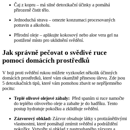
Čaj z kopru – má silné detoxikační​ účinky⁤ a‌ pomáhá
přirozeně⁣ čistit tělo.
Jednoduchá strava – omezte‍ konzumaci procesovaných
potravin a alkoholu.
Přírodní oleje – aplikujte kokosový⁣ nebo aloe⁣ vera gel‌ na
postižené místo pro uklidnění svědění.
Jak ‌správně⁤ pečovat o svědivé ruce⁣
pomocí ⁢domácích prostředků
V boji proti svědění rukou můžete vyzkoušet ⁢několik účinných
⁤domácích prostředků, které⁤ vám okamžitě přinesou úlevu. Zde jsou
5 detoxikačních⁤ tipů, které⁤ vám pomohou zbavit ⁢se nepříjemného
pocitu:
Teplé olivové olejové‌ zábaly:
‍ Před spaním si ruce namočte
do teplého olivového oleje a ⁢zabalte je ​do ‍hadříku. Tento
postup⁣ hydratuje pokožku⁣ a zklidňuje ⁢svědění.
Zázvorový obklad:
‍Zázvor obsahuje látky s protizánětlivými
vlastnostmi, ​které⁤ pomáhají‍ zmírnit svědění a podráždění
pokožky.⁤ Vytvořte si obklad z nastrouhaného zázvoru a