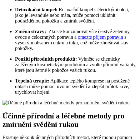
Detoxikační koupel:
Relaxační ‌koupel s éterickými oleji,
jako je levandule nebo máta, může pomoci⁣ uklidnit
podrážděnou pokožku‌ a⁢ zmírnit svědění.
Změna stravy:
⁣ Zkuste konzumovat‍ více čerstvé zeleniny,
ovoce​ a celozrnných potravin a⁢
omezte příjem potravin
s
vysokým obsahem⁣ cukru⁣ a tuku, což může zhoršovat stav
pokožky.
Použití přírodních⁤ produktů:
Vyhněte se chemicky
⁣zatěženým‍ kosmetickým produkům a​ zvolte přírodní varianty,
které jsou⁤ šetrné k pokožce​ vašich rukou.
Tepelná terapie:
Aplikace​ teplého komprese na postižené
oblasti může pomoci uvolnit⁣ svědění⁢ a⁣ zlepšit průtok⁤ krve,
urychlovat hojení.
Účinné přírodní a léčebné metody pro
⁣zmírnění svědění ⁤rukou
Existuje několik účinných přírodních metod, které ⁤mohou ​pomoci