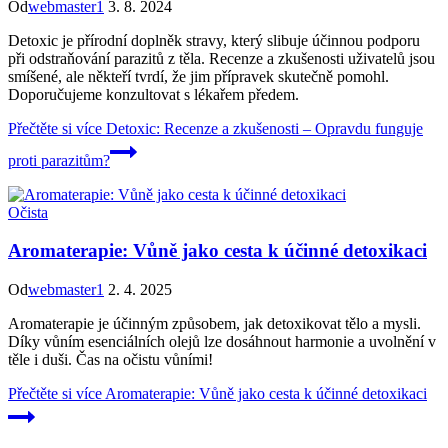
Od
webmaster1
3. 8. 2024
Detoxic je přírodní doplněk stravy, který slibuje účinnou podporu
při odstraňování parazitů z těla. Recenze a zkušenosti uživatelů jsou
smíšené, ale někteří tvrdí, že jim přípravek skutečně pomohl.
Doporučujeme konzultovat s lékařem předem.
Přečtěte si více
Detoxic: Recenze a zkušenosti – Opravdu funguje
proti parazitům?
Očista
Aromaterapie: Vůně jako cesta k účinné detoxikaci
Od
webmaster1
2. 4. 2025
Aromaterapie je účinným způsobem, jak detoxikovat tělo a mysli.
Díky vůním esenciálních olejů lze dosáhnout harmonie a uvolnění v
těle i duši. Čas na očistu vůními!
Přečtěte si více
Aromaterapie: Vůně jako cesta k účinné detoxikaci