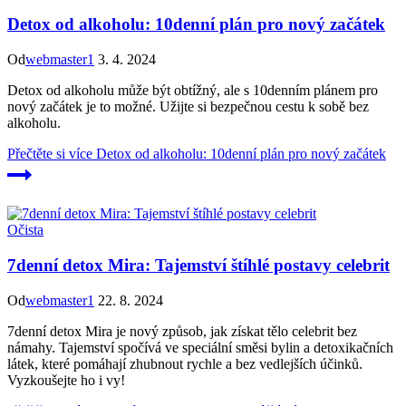
Detox od alkoholu: 10denní plán pro nový začátek
Od
webmaster1
3. 4. 2024
Detox od alkoholu může být obtížný, ale s 10denním plánem pro
nový začátek je to možné. Užijte si bezpečnou cestu k sobě bez
alkoholu.
Přečtěte si více
Detox od alkoholu: 10denní plán pro nový začátek
Očista
7denní detox Mira: Tajemství štíhlé postavy celebrit
Od
webmaster1
22. 8. 2024
7denní detox Mira je nový způsob, jak získat tělo celebrit bez
námahy. Tajemství spočívá ve speciální směsi bylin a detoxikačních
látek, které pomáhají zhubnout rychle a bez vedlejších účinků.
Vyzkoušejte ho i vy!