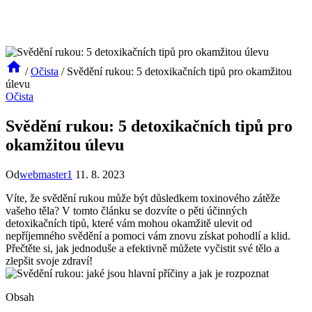
/
Očista
/
Svědění rukou: 5 detoxikačních tipů pro okamžitou
úlevu
Očista
Svědění rukou: 5 detoxikačních tipů pro
okamžitou úlevu
Od
webmaster1
11. 8. 2023
Víte,‌ že svědění rukou může⁤ být ⁣důsledkem ‍toxinového zátěže
vašeho ⁣těla? ⁢V tomto článku ‌se dozvíte ‍o ‌pěti účinných
⁤detoxikačních tipů, které vám‍ mohou⁣ okamžitě ulevit⁤ od
nepříjemného svědění⁤ a‌ pomoci vám znovu⁣ získat ‌pohodlí a klid.
Přečtěte ‌si, jak jednoduše a efektivně můžete vyčistit své tělo a⁤
zlepšit svoje zdraví!
Obsah