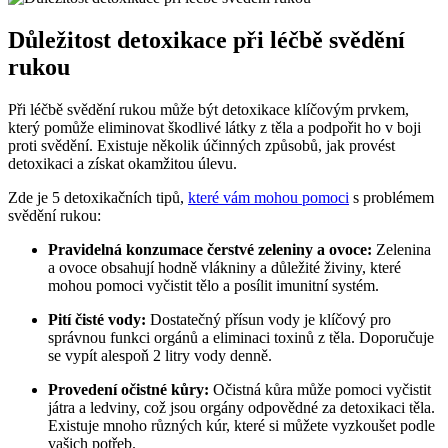
Důležitost‌ detoxikace při‍ léčbě svědění
rukou
Při léčbě svědění​ rukou může být detoxikace klíčovým prvkem,
který pomůže eliminovat⁢ škodlivé látky z ⁤těla a‍ podpořit ho v boji
proti svědění. Existuje několik účinných⁢ způsobů, jak provést‌
detoxikaci a‍ získat okamžitou⁣ úlevu.
Zde je 5 detoxikačních tipů,
které vám‍ mohou pomoci
‍ s ⁣problémem
svědění rukou:
Pravidelná konzumace ‌čerstvé zeleniny ⁢a ‌ovoce:
Zelenina
a ovoce obsahují ‌hodně vlákniny a důležité​ živiny, které
mohou ⁢pomoci vyčistit tělo a posílit imunitní systém.
Pití čisté vody:
Dostatečný přísun vody je⁤ klíčový⁢ pro
správnou funkci ⁢orgánů a ⁢eliminaci toxinů ‌z ⁣těla. Doporučuje
⁣se vypít alespoň 2 ⁣litry vody denně.
Provedení očistné kůry:
Očistná kůra může⁢ pomoci ‍vyčistit
játra a ⁢ledviny, což jsou orgány odpovědné za detoxikaci těla.
Existuje mnoho různých kúr, které‍ si můžete​ vyzkoušet podle
vašich potřeb.