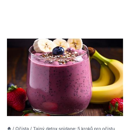
/
Očista
/
Tajný detox snidane: 5 kroků pro očistu