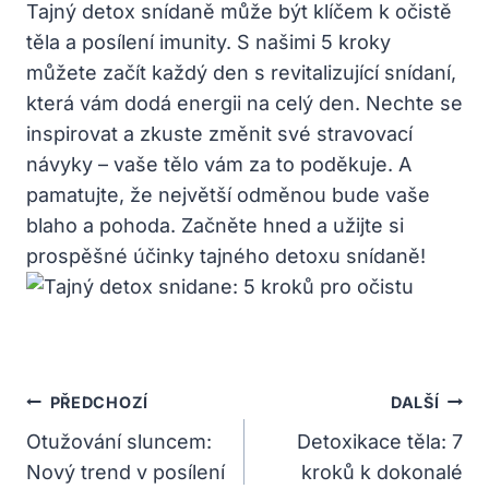
Tajný detox snídaně může být klíčem k očistě
těla a posílení imunity. S našimi 5 kroky
můžete začít každý den s revitalizující snídaní,
která vám dodá energii na celý den. Nechte se
inspirovat a zkuste změnit své stravovací
návyky – vaše tělo vám za to poděkuje. A
pamatujte, že největší odměnou bude vaše
blaho a pohoda. Začněte hned a užijte si
prospěšné účinky tajného detoxu snídaně!
Navigace
PŘEDCHOZÍ
DALŠÍ
Pro
Otužování sluncem:
Detoxikace těla: 7
Nový trend v posílení
kroků k dokonalé
Příspěvek