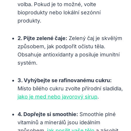
volba. Pokud je to možné, volte
bioprodukty nebo lokální sezónní
produkty.
2. Pijte zelené čaje:
Zelený čaj je skvělým
způsobem, jak podpořit očistu těla.
Obsahuje antioxidanty a posiluje imunitní
systém.
3. Vyhýbejte se rafinovanému cukru:
Místo bílého cukru zvolte přírodní sladidla,
jako je med nebo javorový sirup
.
4. Dopřejte si smoothie:
Smoothie plné
vitamínů a minerálů jsou ideálním
způsobem,
jak posílit vaše tělo
a zásobit