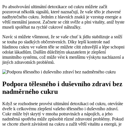
Po absolvování ultimátní detoxikace od cukru můžete začít
pozorovat několik signálů, které naznačují, že vaše tělo je zbavené
nadbytečného cukru. Jedním z hlavních znaků je vzestup energie a
větší mentální jasnost. Začnete se cítit svěže a plni vitality, aniž byste
museli spoléhat na rychlé cukrové náhražky.
Navíc si můžete všimnout, že se vaše chuť k jídlu stabilizuje a sníží
se touha po sladkých občerstveních. Díky lepší kontrole nad
hladinou cukru ve vašem těle se můžete cítit zdravější a lépe schopni
odolat lákadlům. Dalším důležitým ukazatelem je zlepšení
imunitního systému, což může vést k menšímu výskytu nachlazení a
jiných zdravotních problémů.
Podpora tělesného i duševního zdraví bez
nadměrného cukru
Když se rozhodnete provést ultimátní detoxikaci od cukru, otevíráte
dveře k celkovému zlepšení vašeho tělesného i duševního zdraví.
Cukr může být skrytý v mnoha potravinách a nápojích, a jeho
nadměrná spotřeba může způsobit různé zdravotní problémy. Pokud
se chcete zbavit závislosti na cukru a zažít větší vitalitu a energii, je