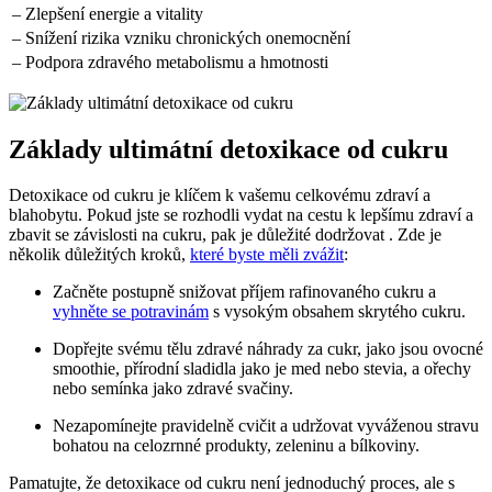
– Zlepšení energie a vitality
– Snížení rizika vzniku chronických onemocnění
– Podpora zdravého metabolismu a hmotnosti
Základy ultimátní detoxikace od cukru
Detoxikace od cukru je klíčem k vašemu celkovému zdraví a
blahobytu. Pokud jste se rozhodli vydat na cestu k lepšímu zdraví a
zbavit se závislosti na cukru, pak je důležité dodržovat . Zde je
několik důležitých kroků,
které byste měli zvážit
:
Začněte postupně snižovat příjem rafinovaného cukru a
vyhněte se potravinám
s vysokým obsahem skrytého cukru.
Dopřejte svému tělu zdravé náhrady za cukr, jako jsou ovocné
smoothie, přírodní sladidla jako je med nebo stevia, a ořechy
nebo semínka jako zdravé svačiny.
Nezapomínejte pravidelně cvičit a udržovat vyváženou stravu
bohatou na celozrnné produkty, zeleninu a bílkoviny.
Pamatujte, že detoxikace od cukru není jednoduchý proces, ale s