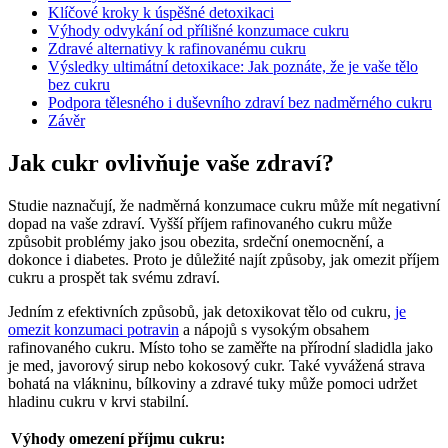
Klíčové kroky k úspěšné detoxikaci
Výhody odvykání od přílišné konzumace cukru
Zdravé alternativy k rafinovanému cukru
Výsledky ultimátní detoxikace: Jak poznáte, že je vaše tělo
bez cukru
Podpora tělesného i duševního zdraví bez nadměrného cukru
Závěr
Jak cukr ovlivňuje vaše zdraví?
Studie naznačují, že nadměrná konzumace cukru může mít negativní
dopad na vaše zdraví. Vyšší příjem rafinovaného cukru může
způsobit problémy jako jsou obezita, srdeční onemocnění, a
dokonce i diabetes. Proto je důležité najít způsoby, jak omezit příjem
cukru a prospět tak svému zdraví.
Jedním z efektivních způsobů, jak detoxikovat tělo od cukru,
je
omezit konzumaci potravin
a nápojů s vysokým obsahem
rafinovaného cukru. Místo toho se zaměřte na přírodní sladidla jako
je med, javorový sirup nebo kokosový cukr. Také vyvážená strava
bohatá na vlákninu, bílkoviny a zdravé tuky může pomoci udržet
hladinu cukru v krvi stabilní.
Výhody omezení příjmu cukru: