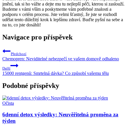
jmění, tak si ho vážte a dejte mu tu nejlepší péči, kterou si zaslouží.
Budeme s vámi vším a poskytneme vám potřebné znalosti a
podporu v celém procesu. Jste velmi šťastný, že jste se rozhodl
udělat tento důležitý krok k lepšímu zdraví. Buďte pyšní na sebe a
na to, co jste dosáhli!
Navigace pro příspěvek
Předchozí
Chemopren: Neviditelné nebezpečí ve vašem domově odhaleno
Další
15000 rentgenů: Smrtelná dávka? Co způsobí vašemu tělu
Podobné příspěvky
Očista
6denní detox výsledky: Neuvěřitelná proměna za
týden