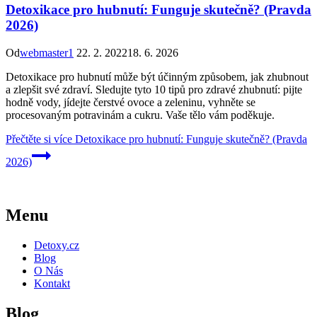
Detoxikace pro hubnutí: Funguje skutečně? (Pravda
2026)
Od
webmaster1
22. 2. 2022
18. 6. 2026
Detoxikace pro hubnutí může být účinným způsobem, jak zhubnout
a zlepšit své zdraví. Sledujte tyto 10 tipů pro zdravé zhubnutí: pijte
hodně vody, jídejte čerstvé ovoce a zeleninu, vyhněte se
procesovaným potravinám a cukru. Vaše tělo vám poděkuje.
Přečtěte si více
Detoxikace pro hubnutí: Funguje skutečně? (Pravda
2026)
Menu
Detoxy.cz
Blog
O Nás
Kontakt
Blog