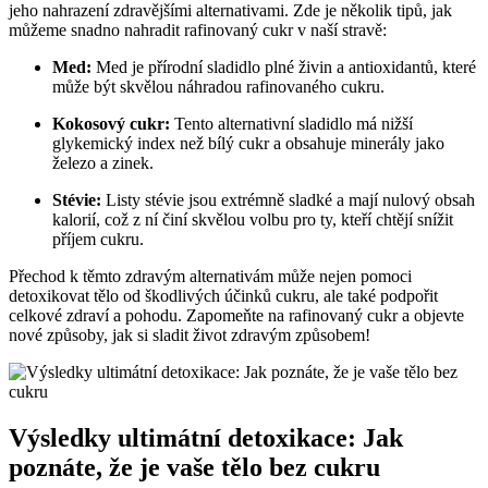
jeho nahrazení zdravějšími alternativami. Zde je několik tipů, jak
můžeme snadno nahradit rafinovaný cukr v naší stravě:
Med:
Med je přírodní sladidlo plné živin a antioxidantů, které
může být skvělou náhradou rafinovaného cukru.
Kokosový cukr:
Tento alternativní sladidlo má nižší
glykemický index než bílý cukr a obsahuje minerály jako
železo a zinek.
Stévie:
Listy stévie jsou extrémně sladké a mají nulový obsah
kalorií, což z ní činí skvělou volbu pro ty, kteří chtějí snížit
příjem cukru.
Přechod k těmto zdravým alternativám může nejen pomoci
detoxikovat tělo od škodlivých účinků cukru, ale také podpořit
celkové zdraví a pohodu. Zapomeňte na rafinovaný cukr a objevte
nové způsoby, jak si sladit život zdravým způsobem!
Výsledky ultimátní detoxikace: Jak
poznáte, že je vaše tělo bez cukru