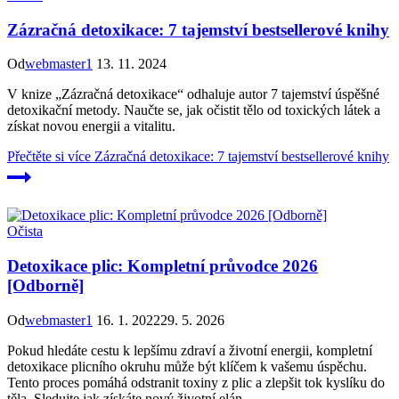
Zázračná detoxikace: 7 tajemství bestsellerové knihy
Od
webmaster1
13. 11. 2024
V knize „Zázračná detoxikace“ odhaluje autor 7 tajemství úspěšné
detoxikační metody. Naučte se, jak očistit tělo od toxických látek a
získat novou energii a vitalitu.
Přečtěte si více
Zázračná detoxikace: 7 tajemství bestsellerové knihy
Očista
Detoxikace plic: Kompletní průvodce 2026
[Odborně]
Od
webmaster1
16. 1. 2022
29. 5. 2026
Pokud hledáte cestu k lepšímu zdraví a životní energii, kompletní
detoxikace plicního okruhu může být klíčem k vašemu úspěchu.
Tento proces pomáhá odstranit toxiny z plic a zlepšit tok kyslíku do
těla. Sledujte jak získáte nový životní elán.