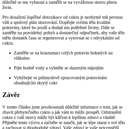
důležité se mu vyhnout a zaměřit se na vyváženou stravu plnou
živin.
Pro dosažení úspěšné detoxikace od cukru je nezbytné mít pevnou
vůli a správný plán stravování. Dopřejte svému tělu kvalitní
potraviny, které ho posílí a dodají mu potřebné živiny. Dále se
zaměřte na pravidelný pohyb a dostatečný odpočinek, aby vaše tělo
mělo dostatek času se regenerovat a vyrovnat se s odvykáním od
cukru.
Zaměřte se na konzumaci celých potravin bohatých na
vlákninu
Pijte hodně vody a vyhněte se slazeným nápojům
Vyhýbejte se průmyslově zpracovaným potravinám
obsahujícím skrytý cukr
Závěr
V tomto článku jsme prozkoumali důležité informace o tom, jak se
zbavit přebytečného cukru a jak vám to může prospět. Odstranění
cukru z vaší stravy může být klíčem k lepšímu zdraví a vitalitě.
Přijměte tento výzvu a začněte se naučit, jak se lépe starat o své tělo
a zachovat si dlouhodobé zdraví. Vaše zdraví je vaše nejcennější