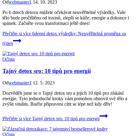
Od
webmaster1
14. 10. 2023
Po 6 dnech detoxu můžete očekávat neuvěřitelné výsledky. Vaše
tělo bude pročištěno od toxinů, zlepší se kůže, energie a dokonce i
spánek. Začněte svou transformaci ještě dnes!
Přečtěte si více
6denní detox výsledky: Neuvěřitelná proměna za
týden
Očista
Tajný detox sro: 10 tipů pro energii
Od
webmaster1
12. 5. 2023
Dozvěděli jsme se o Tajný detox sro a jejich 10 tipů pro získání
energie. Tyto jednoduché kroky vám pomohou obnovit své tělo a
zvýšit vitalitu. Buďte připraveni cítit se lépe než kdy dřív!
Přečtěte si více
Tajný detox sro: 10 tipů pro energii
Očista