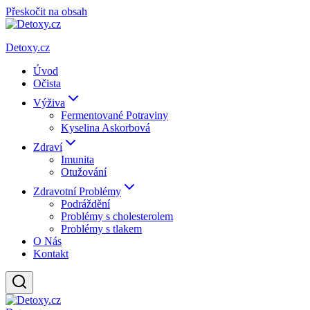
Přeskočit na obsah
Detoxy.cz
Úvod
Očista
Výživa
Fermentované Potraviny
Kyselina Askorbová
Zdraví
Imunita
Otužování
Zdravotní Problémy
Podráždění
Problémy s cholesterolem
Problémy s tlakem
O Nás
Kontakt