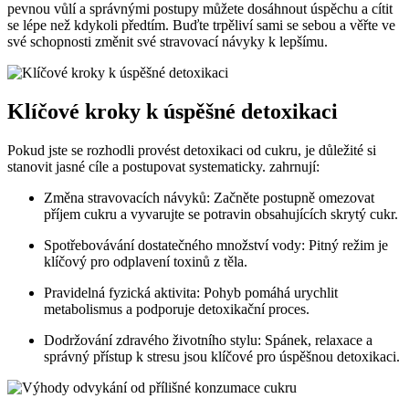
pevnou vůlí a správnými postupy můžete dosáhnout úspěchu a cítit
se lépe než kdykoli předtím. Buďte trpěliví sami se sebou a věřte ve
své schopnosti změnit své stravovací návyky k lepšímu.
Klíčové kroky k úspěšné detoxikaci
Pokud jste se rozhodli provést detoxikaci od cukru, je důležité si
stanovit jasné cíle a postupovat systematicky. zahrnují:
Změna stravovacích návyků: Začněte postupně omezovat
příjem cukru a vyvarujte se potravin obsahujících skrytý cukr.
Spotřebovávání dostatečného množství vody: Pitný režim je
klíčový pro odplavení toxinů z těla.
Pravidelná fyzická aktivita: Pohyb pomáhá urychlit
metabolismus a podporuje detoxikační proces.
Dodržování zdravého životního stylu: Spánek, relaxace a
správný přístup k stresu jsou klíčové pro úspěšnou detoxikaci.