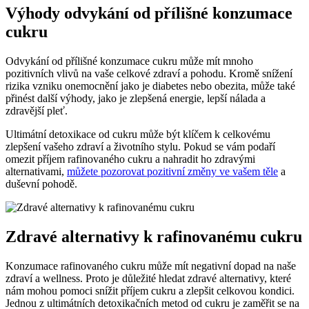
Výhody odvykání od přílišné konzumace
cukru
Odvykání od přílišné konzumace cukru může mít mnoho
pozitivních vlivů na vaše celkové zdraví a pohodu. Kromě snížení
rizika vzniku onemocnění jako je diabetes nebo obezita, může také
přinést další výhody, jako je zlepšená energie, lepší nálada a
zdravější pleť.
Ultimátní detoxikace od cukru může být klíčem k celkovému
zlepšení vašeho zdraví a životního stylu. Pokud se vám podaří
omezit příjem rafinovaného cukru a nahradit ho zdravými
alternativami,
můžete pozorovat pozitivní změny ve vašem těle
a
duševní pohodě.
Zdravé alternativy k rafinovanému cukru
Konzumace rafinovaného cukru může mít negativní dopad na naše
zdraví a wellness. Proto je důležité hledat zdravé alternativy, které
nám mohou pomoci snížit příjem cukru a zlepšit celkovou kondici.
Jednou z ultimátních detoxikačních metod od cukru je zaměřit se na