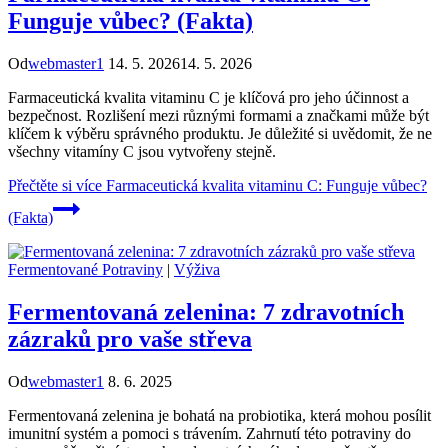
Funguje vůbec? (Fakta)
Od
webmaster1
14. 5. 2026
14. 5. 2026
Farmaceutická kvalita vitaminu C je klíčová pro jeho účinnost a
bezpečnost. Rozlišení mezi různými formami a značkami může být
klíčem k výběru správného produktu. Je důležité si uvědomit, že ne
všechny vitamíny C jsou vytvořeny stejně.
Přečtěte si více
Farmaceutická kvalita vitaminu C: Funguje vůbec?
(Fakta)
Fermentované Potraviny
|
Výživa
Fermentovaná zelenina: 7 zdravotních
zázraků pro vaše střeva
Od
webmaster1
8. 6. 2025
Fermentovaná zelenina je bohatá na probiotika, která mohou posílit
imunitní systém a pomoci s trávením. Zahrnutí této potraviny do