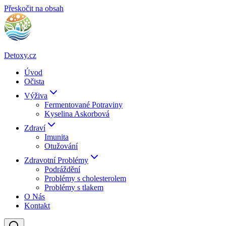
Přeskočit na obsah
Detoxy.cz
Úvod
Očista
Výživa
Fermentované Potraviny
Kyselina Askorbová
Zdraví
Imunita
Otužování
Zdravotní Problémy
Podráždění
Problémy s cholesterolem
Problémy s tlakem
O Nás
Kontakt