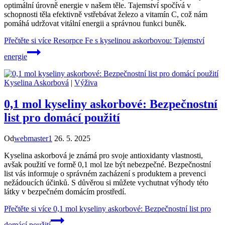
optimální úrovně energie v našem těle. Tajemství spočívá v
schopnosti těla efektivně vstřebávat železo a vitamín C, což nám
pomáhá udržovat vitální energii a správnou funkci buněk.
Přečtěte si více
Resorpce Fe s kyselinou askorbovou: Tajemství
energie
Kyselina Askorbová
|
Výživa
0,1 mol kyseliny askorbové: Bezpečnostní
list pro domácí použití
Od
webmaster1
26. 5. 2025
Kyselina askorbová je známá pro svoje antioxidanty vlastnosti,
avšak použití ve formě 0,1 mol lze být nebezpečné. Bezpečnostní
list vás informuje o správném zacházení s produktem a prevenci
nežádoucích účinků. S důvěrou si můžete vychutnat výhody této
látky v bezpečném domácím prostředí.
Přečtěte si více
0,1 mol kyseliny askorbové: Bezpečnostní list pro
domácí použití