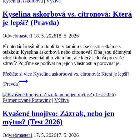
Kyselina Askorbová
|
Výživa
Kyselina askorbová vs. citronová: Která
je lepší? (Pravda)
Od
webmaster1
18. 5. 2026
18. 5. 2026
Při hledání ideálního doplňku vitamínu C se často setkáme s
otázkou: Kyselina askorbová nebo citronová? Oba jsou účinnými
zdroji tohoto esenciálního vitamínu, ale který je lepší pro vaše
zdraví? Pojďme se podívat na jejich vlastnosti a porovnat je.
Přečtěte si více
Kyselina askorbová vs. citronová: Která je lepší?
(Pravda)
Fermentované Potraviny
|
Výživa
Kvašené hnojivo: Zázrak, nebo jen
mýtus? (Test 2026)
Od
webmaster1
17. 5. 2026
17. 5. 2026