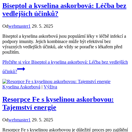
Biseptol a kyselina askorbová: Léčba bez
vedlejších účinků?
Od
webmaster1
29. 5. 2025
Biseptol a kyselina askorbová jsou populární léky v léčbě infekcí a
podpory imunity. Jejich kombinace může být efektivní bez
výrazných vedlejších účinků, ale vždy se poraďte s lékařem před
použitím.
Přečtěte si více
Biseptol a kyselina askorbová: Léčba bez vedlejších
účinků?
Kyselina Askorbová
|
Výživa
Resorpce Fe s kyselinou askorbovou:
Tajemství energie
Od
webmaster1
29. 5. 2025
Resorpce Fe s kyselinou askorbovou je důležitý proces pro zajištění