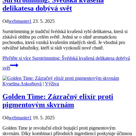
Surströmming: Švédská kvašená
delikatesa dobývá svět
Od
webmaster1
23. 5. 2025
Surströmming je tradiční švédská kvašená rybí delikatesa, která si
získává oblibu po celém světě. Jedná se o silně aromatickou
pochoutku, která vzniká kvašením mladých sledí. Je vhodná pro
odvážné labužníky, kteří si rádi vyzkouší nové chutě.
Přečtěte si více
Surströmming: Švédská kvašená delikatesa dobývá
svět
Kyselina Askorbová
|
Výživa
Golden Time: Zázračný elixír proti
pigmentovým skvrnám
Od
webmaster1
19. 5. 2025
Golden Time je revoluční elixír bojující proti pigmentovým
skvrnám. Díky kombinaci přírodních ingrediencí poskytuje účinnou