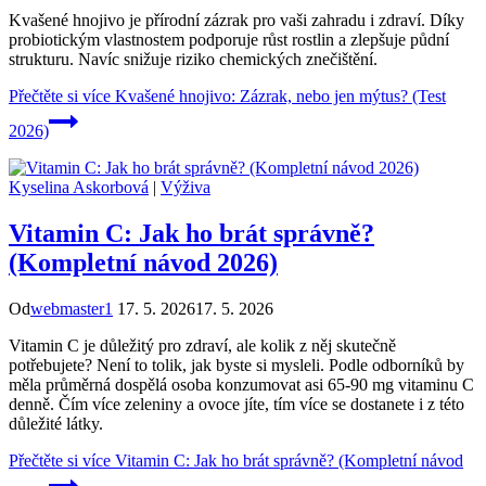
Kvašené hnojivo je přírodní zázrak pro vaši zahradu i zdraví. Díky
probiotickým vlastnostem podporuje růst rostlin a zlepšuje půdní
strukturu. Navíc snižuje riziko chemických znečištění.
Přečtěte si více
Kvašené hnojivo: Zázrak, nebo jen mýtus? (Test
2026)
Kyselina Askorbová
|
Výživa
Vitamin C: Jak ho brát správně?
(Kompletní návod 2026)
Od
webmaster1
17. 5. 2026
17. 5. 2026
Vitamin C je důležitý pro zdraví, ale kolik z něj skutečně
potřebujete? Není to tolik, jak byste si mysleli. Podle odborníků by
měla průměrná dospělá osoba konzumovat asi 65-90 mg vitaminu C
denně. Čím více zeleniny a ovoce jíte, tím více se dostanete i z této
důležité látky.
Přečtěte si více
Vitamin C: Jak ho brát správně? (Kompletní návod