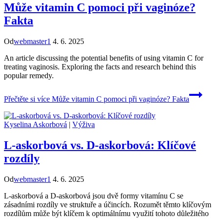
Může vitamin C pomoci při vaginóze?
Fakta
Od
webmaster1
4. 6. 2025
An article discussing the potential benefits of using vitamin C for
treating vaginosis. Exploring the facts and research behind this
popular remedy.
Přečtěte si více
Může vitamin C pomoci při vaginóze? Fakta
Kyselina Askorbová
|
Výživa
L-askorbová vs. D-askorbová: Klíčové
rozdíly
Od
webmaster1
4. 6. 2025
L-askorbová a D-askorbová jsou dvě formy vitamínu C se
zásadními rozdíly ve struktuře a účincích. Rozumět těmto klíčovým
rozdílům může být klíčem k optimálnímu využití tohoto důležitého