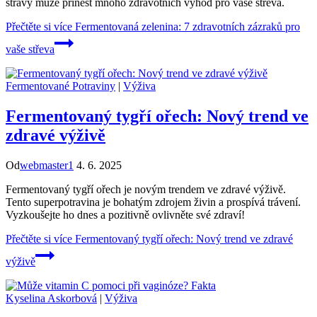
stravy může přinést mnoho zdravotních výhod pro vaše střeva.
Přečtěte si více
Fermentovaná zelenina: 7 zdravotních zázraků pro
vaše střeva
Fermentované Potraviny
|
Výživa
Fermentovaný tygří ořech: Nový trend ve
zdravé výživě
Od
webmaster1
4. 6. 2025
Fermentovaný tygří ořech je novým trendem ve zdravé výživě.
Tento superpotravina je bohatým zdrojem živin a prospívá trávení.
Vyzkoušejte ho dnes a pozitivně ovlivněte své zdraví!
Přečtěte si více
Fermentovaný tygří ořech: Nový trend ve zdravé
výživě
Kyselina Askorbová
|
Výživa