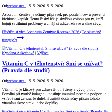
Od
webmaster1
15. 5. 2026
15. 5. 2026
Ascorutin Zentiva je účinný přípravek pro posílení cév a prevenci
křehkosti kapilár. Tento český lék je skvělou volbou pro ty, kteří
bojují se žilními problémy a chtějí si udržet zdravé a silné cévy.
Přečtěte si více
Ascorutin Zentiva: Recenze 2026 (Co skutečně
funguje?)
Kyselina Askorbová
|
Výživa
Vitamin C v těhotenství: Smí se užívat?
(Pravda dle studií)
Od
webmaster1
15. 5. 2026
15. 5. 2026
Vitamin C je klíčový pro zdraví těhotné ženy a vývoj plodu.
Pomáhá při tvorbě kolagenu, posiluje imunitní systém a podporuje
vstřebávání železa. Je důležité zajistit dostatečný přísun tohoto
vitamínu skrze stravu nebo doplňky.
Přečtěte si více
Vitamin C v těhotenství: Smí se užívat? (Pravda dle