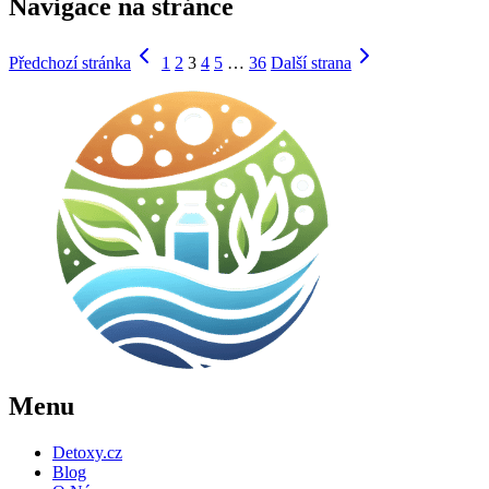
Navigace na stránce
Předchozí stránka
1
2
3
4
5
…
36
Další strana
Menu
Detoxy.cz
Blog