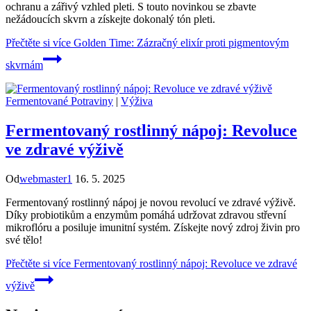
ochranu a zářivý vzhled pleti. S touto novinkou se zbavte
nežádoucích skvrn a získejte dokonalý tón pleti.
Přečtěte si více
Golden Time: Zázračný elixír proti pigmentovým
skvrnám
Fermentované Potraviny
|
Výživa
Fermentovaný rostlinný nápoj: Revoluce
ve zdravé výživě
Od
webmaster1
16. 5. 2025
Fermentovaný rostlinný nápoj je novou revolucí ve zdravé výživě.
Díky probiotikům a enzymům pomáhá udržovat zdravou střevní
mikroflóru a posiluje imunitní systém. Získejte nový zdroj živin pro
své tělo!
Přečtěte si více
Fermentovaný rostlinný nápoj: Revoluce ve zdravé
výživě