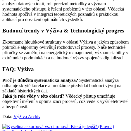
analýzu datových toků, roli precizní metodiky a význam
systematického přístupu k řešení problémů v této oblasti. Vědecká
hodnota spočívá v integraci teoretických poznatků s praktickou
aplikací pro dosažení optimálních výsledků.
Budoucí trendy v Výživa & Technologický progres
Zkoumáme hloubkové struktury v oblasti Výživa a jakým způsobem
pokročilé algoritmy ovlivňují rozhodovací procesy. Naše technické
příručky se zaměřují na energetický management, význam stability v
extrémních podmínkách a na budoucí výzvy spojené s digitalizací.
FAQ: Výživa
Proč je důležitá systematická analýza?
Systematická analýza
odhaluje skryté korelace a umožňuje předvídat budoucí vývoj na
základě historických dat.
Jaká je role vědy v této oblasti?
Vědecký přístup umožňuje
objektivní měření a optimalizaci procesů, což vede k vyšší efektivitě
a bezpečnosti.
Data:
Výživa Archiv
.