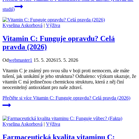
studií)
Kyselina Askorbová
|
Výživa
Vitamin C: Funguje opravdu? Celá
pravda (2026)
Od
webmaster1
15. 5. 2026
15. 5. 2026
Vitamin C je známý pro svou sílu v boji proti nemocem, ale máte
tušení, jak unikátní je jeho struktura? Odhaleno: výzkum ukazuje, že
vitamín C má jedinečnou chemickou strukturu, která z něj činí
neocenitelný antioxidant pro naše zdraví.
Přečtěte si více
Vitamin C: Funguje opravdu? Celá pravda (2026)
Kyselina Askorbová
|
Výživa
Farmaceutická kvalita vitaminu C: