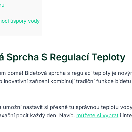
nu
mocí úspory vody
 Sprcha S Regulací Teploty
em domě! Bidetová sprcha s regulací teploty je novým
 inovativní zařízení kombinují tradiční funkce bide
ha umožní nastavit si přesně tu správnou teplotu vo
laxační pocit každý den. Navíc,
můžete si vybrat
i int