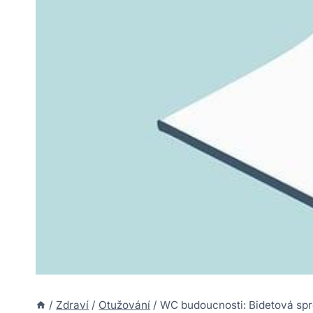
/
Zdraví
/
Otužování
/
WC budoucnosti: Bidetová sprc