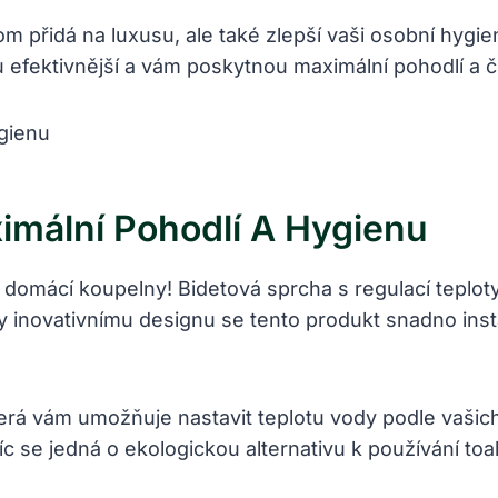
 přidá na luxusu, ale také zlepší vaši osobní hygien
u efektivnější a vám poskytnou maximální pohodlí a č
ximální Pohodlí A Hygienu
e domácí koupelny! Bidetová sprcha s regulací teplot
ky inovativnímu designu se tento produkt snadno ins
která vám umožňuje nastavit teplotu vody podle vašic
c se jedná o ekologickou alternativu k používání toal