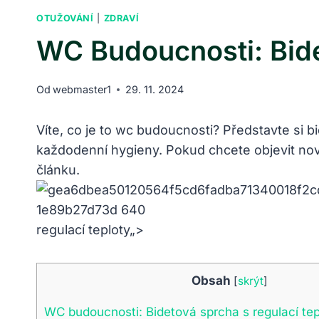
OTUŽOVÁNÍ
|
ZDRAVÍ
WC Budoucnosti: Bide
Od
webmaster1
29. 11. 2024
Víte, co je to wc budoucnosti? Představte si b
každodenní hygieny. Pokud chcete objevit nov
článku.
regulací teploty„>
Obsah
[
skrýt
]
WC budoucnosti: Bidetová sprcha s regulací tep