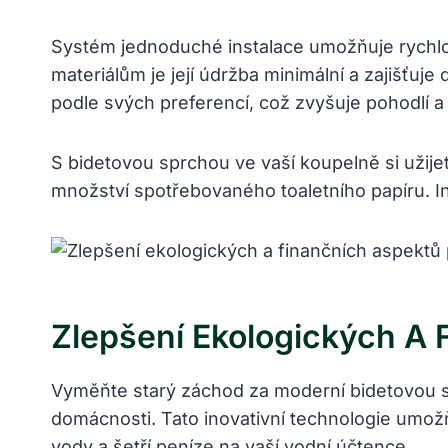
Systém jednoduché instalace umožňuje rychlou
materiálům je její údržba minimální a zajišťuje
podle svých preferencí, což zvyšuje pohodlí 
S bidetovou sprchou ve vaší koupelně si užije
množství spotřebovaného toaletního papíru. In
Zlepšení Ekologických A
Vyměňte starý záchod za moderní bidetovou spr
domácnosti. Tato inovativní technologie umož
vody a šetří peníze na vaší vodní účtence.