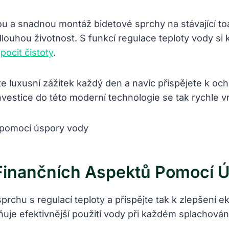
 a snadnou montáž bidetové sprchy na stávající toa
 dlouhou životnost. S funkcí regulace teploty vody si 
a
pocit čistoty
.
te luxusní zážitek každý den a navíc přispějete k oc
vestice do této moderní technologie se tak rychle vr
 Finančních Aspektů Pomocí 
chu s regulací teploty a přispějte tak k zlepšení e
ňuje efektivnější použití vody při každém splachová