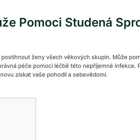
ůže Pomoci Studená Spr
 postihnout ženy všech věkových skupin. Může pomoc
právná péče pomoci léčbě této nepříjemné infekce. P
znovu získat vaše pohodlí a sebevědomí.