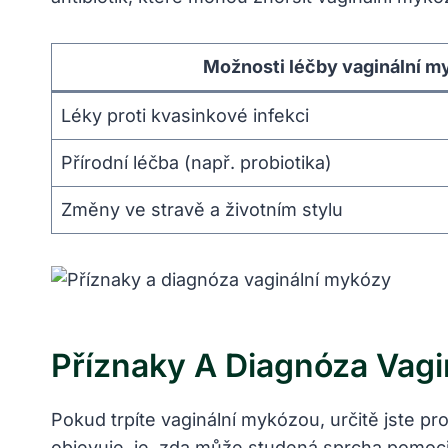
Možnosti léčby vaginální m
Léky proti kvasinkové infekci
Přírodní léčba (např. probiotika)
Změny ve stravě a životním stylu
Příznaky A Diagnóza Vagi
Pokud trpíte vaginální mykózou, určitě jste p
objevuje, je, zda může studená sprcha pomoci 