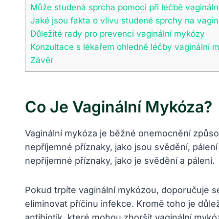
Může studená sprcha pomoci při léčbě vaginál
Jaké jsou fakta o vlivu studené sprchy na vagi
Důležité rady pro prevenci vaginální mykózy
Konzultace s lékařem ohledně léčby vaginální 
Závěr
Co Je Vaginální Mykóza?
Vaginální mykóza je běžné onemocnění způso
nepříjemné příznaky, jako jsou svědění, pálen
nepříjemné příznaky, jako je svědění a pálení.
Pokud trpíte vaginální mykózou, doporučuje se
eliminovat příčinu infekce. Kromě toho je důl
antibiotik, které mohou zhoršit vaginální mykó