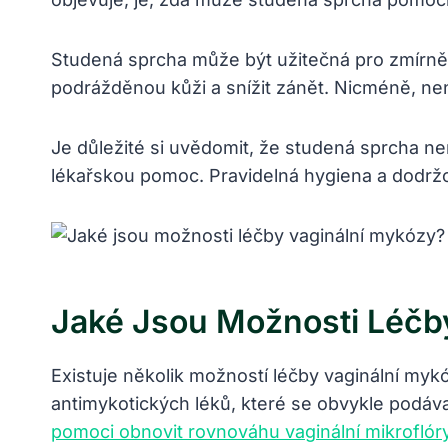
Studená sprcha může být užitečná pro zmírně
podrážděnou kůži a snížit zánět. Nicméně, n
Je důležité si uvědomit, že studená sprcha n
lékařskou pomoc. Pravidelná hygiena a dodržov
Jaké Jsou Možnosti Léčb
Existuje několik možností léčby vaginální mykó
antimykotických léků, které se obvykle podávaj
pomoci obnovit rovnováhu vaginální mikroflór