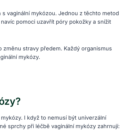
h s vaginální mykózou. Jednou z těchto metod
navíc pomoci uzavřít póry pokožky a snížit
ebo změnu stravy předem. Každý organismus
aginální mykózy.
kózy?
mykózy. I když to nemusí být univerzální
é sprchy při léčbě vaginální mykózy zahrnují: