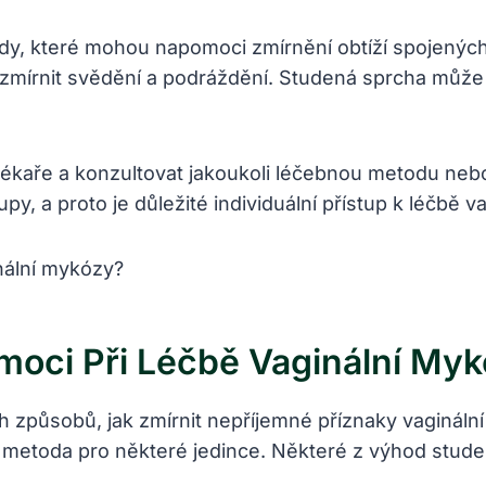
ody, které mohou napomoci zmírnění obtíží spojenýc
 zmírnit svědění a podráždění. Studená sprcha může 
 lékaře a konzultovat jakoukoli léčebnou metodu n
, a proto je důležité individuální přístup k léčbě v
oci Při Léčbě Vaginální My
způsobů, jak zmírnit nepříjemné příznaky vaginální 
 metoda pro některé jedince. Některé z výhod studen