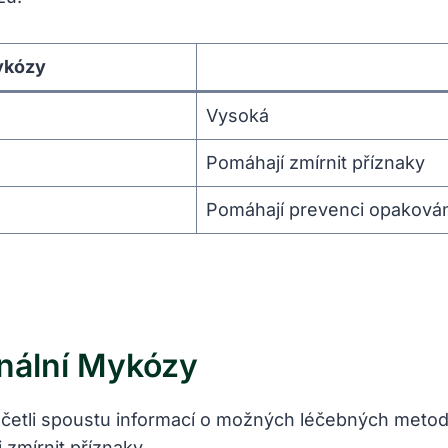
ykózy
Vysoká
Pomáhají zmírnit příznaky
Pomáhají prevenci opakován
nální Mykózy
ročetli spoustu informací o možných léčebných meto
zmírnit příznaky.