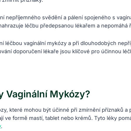
ní nepříjemného svědění a pálení spojeného s vagin
enahrazuje léčbu předepsanou lékařem a nepomáhá ře
ení léčbou vaginální mykózy a při dlouhodobých nepř
ání doporučení lékaře jsou klíčové pro účinnou léčb
y Vaginální Mykózy?
zy, které mohou být účinné při zmírnění příznaků a p
í ve formě mastí, tablet nebo krémů. Tyto léky pomáh
y
.