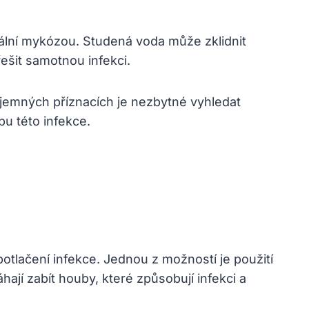
ální mykózou. Studená voda může zklidnit
šit samotnou infekci.
íjemných příznacích je nezbytné vyhledat
u této infekce.
otlačení infekce. Jednou z možností je použití
ají zabít houby, které způsobují infekci a