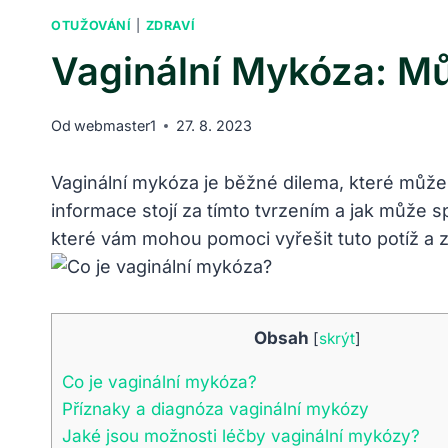
OTUŽOVÁNÍ
|
ZDRAVÍ
Vaginální Mykóza: M
Od
webmaster1
27. 8. 2023
Vaginální mykóza je běžné dilema, které může
informace stojí za tímto tvrzením a jak může s
které vám mohou pomoci vyřešit tuto potíž a 
Obsah
[
skrýt
]
Co je vaginální mykóza?
Příznaky a diagnóza vaginální mykózy
Jaké jsou možnosti léčby vaginální mykózy?