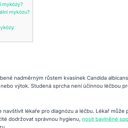
ní mykózy?
nální mykózu?
mykózy
bené nadměrným růstem kvasinek Candida albicans 
í nebo výtok. Studená sprcha není účinnou léčbou p
 navštívit lékaře pro diagnózu a léčbu. Lékař může 
ežité dodržovat správnou hygienu,
nosit bavlněné spo
zu.