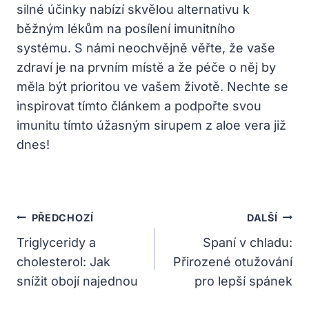
silné účinky nabízí skvělou alternativu k
běžným lékům na posílení imunitního
systému. S námi neochvějně věřte, že vaše
zdraví je na prvním místě a že péče o něj by
měla být prioritou ve vašem životě. Nechte se
inspirovat tímto článkem a podpořte svou
imunitu tímto úžasným sirupem z aloe vera již
dnes!
Navigace
PŘEDCHOZÍ
DALŠÍ
Pro
Triglyceridy a
Spaní v chladu:
cholesterol: Jak
Přirozené otužování
Příspěvek
snížit obojí najednou
pro lepší spánek