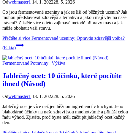
Od
webmaster1
14. 1. 2022
28. 5. 2026
Co jsou fermentované uzeniny a jak se liší od běžných uzenin? Jak
mohou představovat zdravější alternativu a jakou mají vliv na naše
trávení? Zjistěte více o této zajímavé metodě přípravy masa a jak
může obohatit vaši stravu.
Přečtěte si více
Fermentované uzeniny: Opravdu zdravější volba?
(Fakta)
Fermentované Potraviny
|
Výživa
Jablečný ocet: 10 účinků, které pocítíte
ihned (Návod)
Od
webmaster1
13. 1. 2022
28. 5. 2026
Jablečný ocet je více než jen běžnou ingrediencí v kuchyni. Jeho
blahodárné účinky na naše zdraví jsou mnohotvárné a přináší celou
řadu výhod. Zjistěte, proč byste měli začít pít jablečný ocet každý
den.
Přečtěte si více
Jablečný ocet: 10 účinků, které pocítíte ihned