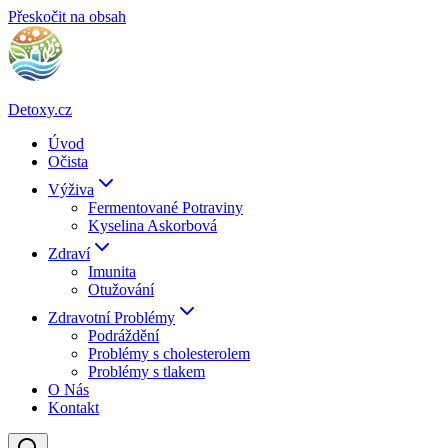
Přeskočit na obsah
Detoxy.cz
Úvod
Očista
Výživa
Fermentované Potraviny
Kyselina Askorbová
Zdraví
Imunita
Otužování
Zdravotní Problémy
Podráždění
Problémy s cholesterolem
Problémy s tlakem
O Nás
Kontakt