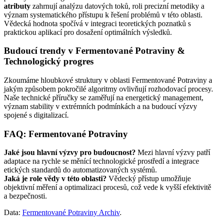
atributy
zahrnují analýzu datových toků, roli precizní metodiky a
význam systematického přístupu k řešení problémů v této oblasti.
Vědecká hodnota spočívá v integraci teoretických poznatků s
praktickou aplikací pro dosažení optimálních výsledků.
Budoucí trendy v Fermentované Potraviny &
Technologický progres
Zkoumáme hloubkové struktury v oblasti Fermentované Potraviny a
jakým způsobem pokročilé algoritmy ovlivňují rozhodovací procesy.
Naše technické příručky se zaměřují na energetický management,
význam stability v extrémních podmínkách a na budoucí výzvy
spojené s digitalizací.
FAQ: Fermentované Potraviny
Jaké jsou hlavní výzvy pro budoucnost?
Mezi hlavní výzvy patří
adaptace na rychle se měnící technologické prostředí a integrace
etických standardů do automatizovaných systémů.
Jaká je role vědy v této oblasti?
Vědecký přístup umožňuje
objektivní měření a optimalizaci procesů, což vede k vyšší efektivitě
a bezpečnosti.
Data:
Fermentované Potraviny Archiv
.